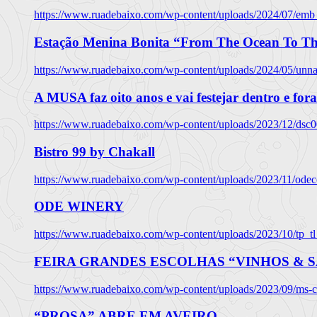
https://www.ruadebaixo.com/wp-content/uploads/2024/07/emb
Estação Menina Bonita “From The Ocean To Th
https://www.ruadebaixo.com/wp-content/uploads/2024/05/un
A MUSA faz oito anos e vai festejar dentro e fora
https://www.ruadebaixo.com/wp-content/uploads/2023/12/dsc
Bistro 99 by Chakall
https://www.ruadebaixo.com/wp-content/uploads/2023/11/odec
ODE WINERY
https://www.ruadebaixo.com/wp-content/uploads/2023/10/tp_
FEIRA GRANDES ESCOLHAS “VINHOS & SA
https://www.ruadebaixo.com/wp-content/uploads/2023/09/ms-co
“PROSA” ABRE EM AVEIRO