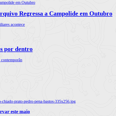
rquivo Regressa a Campolide em Outubro
iares acontece
os por dentro
s contemporân
o-chiado-prato-pedro-pena-bastos-335x256.jpg
ervar este maio