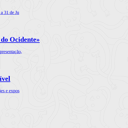
 a 31 de Ju
 do Ocidente»
presentação,
ível
ões e expos