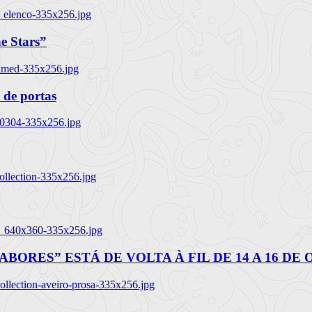
_elenco-335x256.jpg
e Stars”
named-335x256.jpg
 de portas
00304-335x256.jpg
ollection-335x256.jpg
tl_640x360-335x256.jpg
BORES” ESTÁ DE VOLTA À FIL DE 14 A 16 DE
llection-aveiro-prosa-335x256.jpg