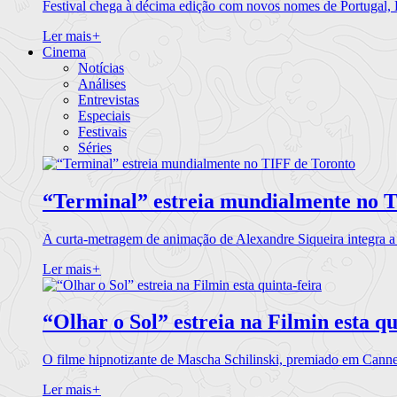
Festival chega à décima edição com novos nomes de Portugal,
Ler mais
+
Cinema
Notícias
Análises
Entrevistas
Especiais
Festivais
Séries
“Terminal” estreia mundialmente no 
A curta-metragem de animação de Alexandre Siqueira integra 
Ler mais
+
“Olhar o Sol” estreia na Filmin esta qu
O filme hipnotizante de Mascha Schilinski, premiado em Cann
Ler mais
+