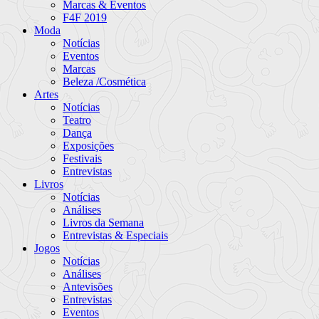
Marcas & Eventos
F4F 2019
Moda
Notícias
Eventos
Marcas
Beleza /Cosmética
Artes
Notícias
Teatro
Dança
Exposições
Festivais
Entrevistas
Livros
Notícias
Análises
Livros da Semana
Entrevistas & Especiais
Jogos
Notícias
Análises
Antevisões
Entrevistas
Eventos