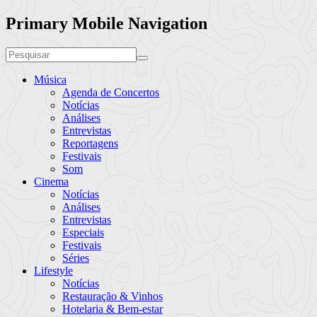
Primary Mobile Navigation
Música
Agenda de Concertos
Notícias
Análises
Entrevistas
Reportagens
Festivais
Som
Cinema
Notícias
Análises
Entrevistas
Especiais
Festivais
Séries
Lifestyle
Notícias
Restauração & Vinhos
Hotelaria & Bem-estar