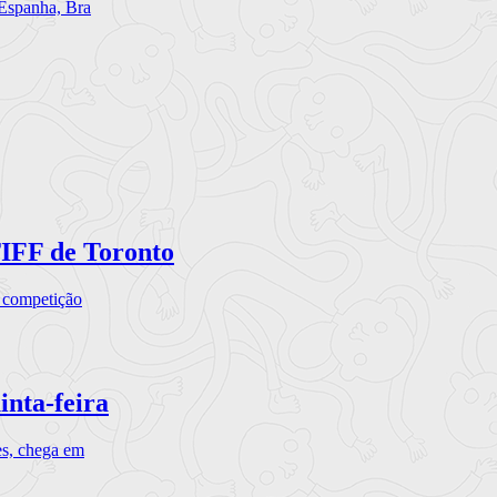
 Espanha, Bra
TIFF de Toronto
a competição
inta-feira
es, chega em