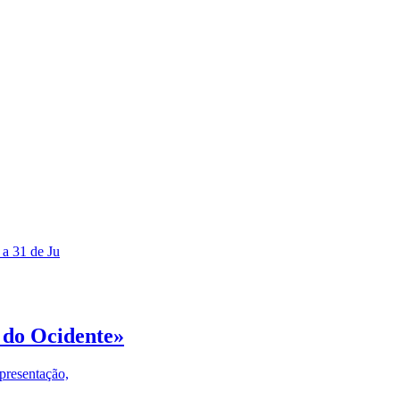
 a 31 de Ju
 do Ocidente»
presentação,