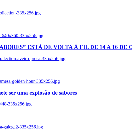
ollection-335x256.jpg
tl_640x360-335x256.jpg
BORES” ESTÁ DE VOLTA À FIL DE 14 A 16 DE
llection-aveiro-prosa-335x256.jpg
remesa-golden-hour-335x256.jpg
ete ser uma explosão de sabores
8448-335x256.jpg
ia-galega2-335x256.jpg