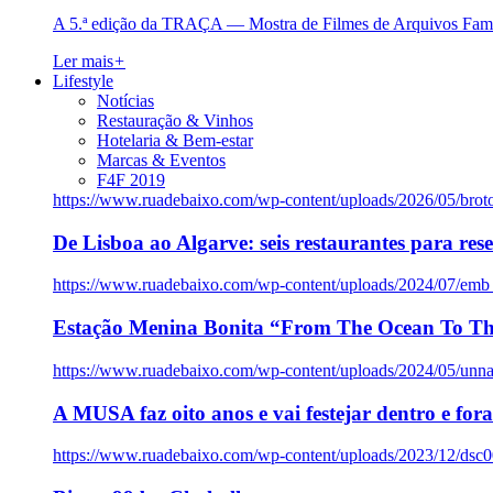
A 5.ª edição da TRAÇA — Mostra de Filmes de Arquivos Famil
Ler mais
+
Lifestyle
Notícias
Restauração & Vinhos
Hotelaria & Bem-estar
Marcas & Eventos
F4F 2019
https://www.ruadebaixo.com/wp-content/uploads/2026/05/brot
De Lisboa ao Algarve: seis restaurantes para res
https://www.ruadebaixo.com/wp-content/uploads/2024/07/emb
Estação Menina Bonita “From The Ocean To Th
https://www.ruadebaixo.com/wp-content/uploads/2024/05/un
A MUSA faz oito anos e vai festejar dentro e fora
https://www.ruadebaixo.com/wp-content/uploads/2023/12/dsc