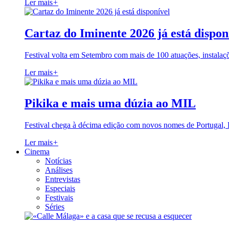
Ler mais
+
Cartaz do Iminente 2026 já está dispon
Festival volta em Setembro com mais de 100 atuações, instalaç
Ler mais
+
Pikika e mais uma dúzia ao MIL
Festival chega à décima edição com novos nomes de Portugal,
Ler mais
+
Cinema
Notícias
Análises
Entrevistas
Especiais
Festivais
Séries