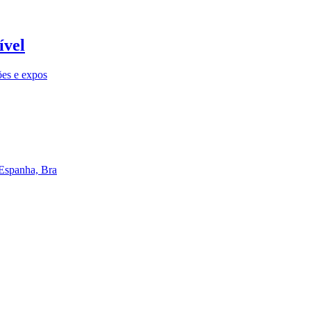
ível
ões e expos
 Espanha, Bra