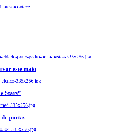
iares acontece
o-chiado-prato-pedro-pena-bastos-335x256.jpg
ervar este maio
_elenco-335x256.jpg
e Stars”
named-335x256.jpg
 de portas
00304-335x256.jpg