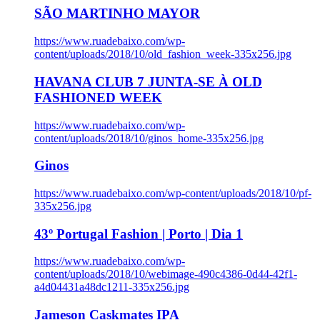
SÃO MARTINHO MAYOR
https://www.ruadebaixo.com/wp-
content/uploads/2018/10/old_fashion_week-335x256.jpg
HAVANA CLUB 7 JUNTA-SE À OLD
FASHIONED WEEK
https://www.ruadebaixo.com/wp-
content/uploads/2018/10/ginos_home-335x256.jpg
Ginos
https://www.ruadebaixo.com/wp-content/uploads/2018/10/pf-
335x256.jpg
43º Portugal Fashion | Porto | Dia 1
https://www.ruadebaixo.com/wp-
content/uploads/2018/10/webimage-490c4386-0d44-42f1-
a4d04431a48dc1211-335x256.jpg
Jameson Caskmates IPA