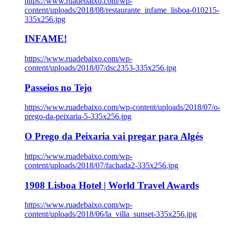
https://www.ruadebaixo.com/wp-
content/uploads/2018/08/restaurante_infame_lisboa-010215-
335x256.jpg
INFAME!
https://www.ruadebaixo.com/wp-
content/uploads/2018/07/dsc2353-335x256.jpg
Passeios no Tejo
https://www.ruadebaixo.com/wp-content/uploads/2018/07/o-
prego-da-peixaria-5-335x256.jpg
O Prego da Peixaria vai pregar para Algés
https://www.ruadebaixo.com/wp-
content/uploads/2018/07/fachada2-335x256.jpg
1908 Lisboa Hotel | World Travel Awards
https://www.ruadebaixo.com/wp-
content/uploads/2018/06/la_villa_sunset-335x256.jpg