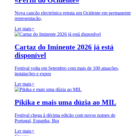
«Perfil do Ocidente»
Nova canção electrónica retrata um Ocidente em permanente
representação,
Ler mais
+
Cartaz do Iminente 2026 já está
disponível
Festival volta em Setembro com mais de 100 atuações,
instalações e expos
Ler mais
+
Pikika e mais uma dúzia ao MIL
Festival chega à décima edição com novos nomes de
Portugal, Espanha, Bra
Ler mais
+