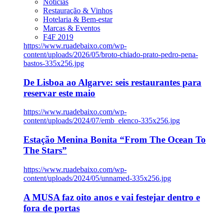
Notícias
Restauração & Vinhos
Hotelaria & Bem-estar
Marcas & Eventos
F4F 2019
https://www.ruadebaixo.com/wp-
content/uploads/2026/05/broto-chiado-prato-pedro-pena-
bastos-335x256.jpg
De Lisboa ao Algarve: seis restaurantes para
reservar este maio
https://www.ruadebaixo.com/wp-
content/uploads/2024/07/emb_elenco-335x256.jpg
Estação Menina Bonita “From The Ocean To
The Stars”
https://www.ruadebaixo.com/wp-
content/uploads/2024/05/unnamed-335x256.jpg
A MUSA faz oito anos e vai festejar dentro e
fora de portas