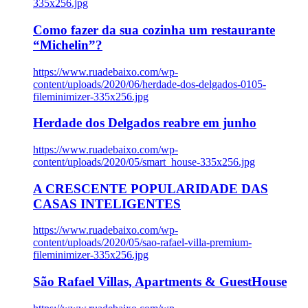
335x256.jpg
Como fazer da sua cozinha um restaurante
“Michelin”?
https://www.ruadebaixo.com/wp-
content/uploads/2020/06/herdade-dos-delgados-0105-
fileminimizer-335x256.jpg
Herdade dos Delgados reabre em junho
https://www.ruadebaixo.com/wp-
content/uploads/2020/05/smart_house-335x256.jpg
A CRESCENTE POPULARIDADE DAS
CASAS INTELIGENTES
https://www.ruadebaixo.com/wp-
content/uploads/2020/05/sao-rafael-villa-premium-
fileminimizer-335x256.jpg
São Rafael Villas, Apartments & GuestHouse