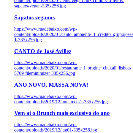
content/uploads/2020/01/tenis-vegan-rutz-como-sao-feitos-
sapatos-vegan-335x256.jpg
Sapatos veganos
https://www.ruadebaixo.com/wp-
content/uploads/2020/01/canto_ambiente_1_credito_grupojosea
1-335x256.jpg
CANTO de José Avillez
https://www.ruadebaixo.com/wp-
content/uploads/2020/01/restaurante_l_origine_chakall_lisboa-
5709-fileminimizer-335x256.jpg
ANO NOVO, MASSA NOVA!
https://www.ruadebaixo.com/wp-
content/uploads/2019/12/unnamed-2-335x256.jpg
Vem ai o Brunch mais exclusivo do ano
https://www.ruadebaixo.com/wp-
content/uploads/2019/12/jag01-335x256.jpg