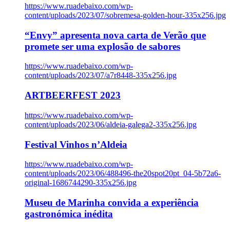
https://www.ruadebaixo.com/wp-
content/uploads/2023/07/sobremesa-golden-hour-335x256.jpg
“Envy” apresenta nova carta de Verão que
promete ser uma explosão de sabores
https://www.ruadebaixo.com/wp-
content/uploads/2023/07/a7r8448-335x256.jpg
ARTBEERFEST 2023
https://www.ruadebaixo.com/wp-
content/uploads/2023/06/aldeia-galega2-335x256.jpg
Festival Vinhos n’Aldeia
https://www.ruadebaixo.com/wp-
content/uploads/2023/06/488496-the20spot20pt_04-5b72a6-
original-1686744290-335x256.jpg
Museu de Marinha convida a experiência
gastronómica inédita