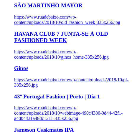
SÃO MARTINHO MAYOR
https://www.ruadebaixo.com/wp-
content/uploads/2018/10/old_fashion_week-335x256.jpg
HAVANA CLUB 7 JUNTA-SE À OLD
FASHIONED WEEK
https://www.ruadebaixo.com/wp-
content/uploads/2018/10/ginos_home-335x256.jpg
Ginos
https://www.ruadebaixo.com/wp-content/uploads/2018/10/pf-
335x256.jpg
43º Portugal Fashion | Porto | Dia 1
https://www.ruadebaixo.com/wp-
content/uploads/2018/10/webimage-490c4386-0d44-42f1-
a4d04431a48dc1211-335x256.jpg
Jameson Caskmates IPA