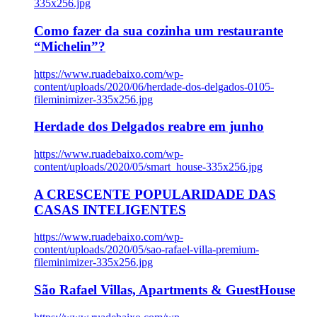
335x256.jpg
Como fazer da sua cozinha um restaurante
“Michelin”?
https://www.ruadebaixo.com/wp-
content/uploads/2020/06/herdade-dos-delgados-0105-
fileminimizer-335x256.jpg
Herdade dos Delgados reabre em junho
https://www.ruadebaixo.com/wp-
content/uploads/2020/05/smart_house-335x256.jpg
A CRESCENTE POPULARIDADE DAS
CASAS INTELIGENTES
https://www.ruadebaixo.com/wp-
content/uploads/2020/05/sao-rafael-villa-premium-
fileminimizer-335x256.jpg
São Rafael Villas, Apartments & GuestHouse