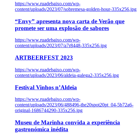
https://www.ruadebaixo.com/wp-
content/uploads/2023/07/sobremesa-golden-hour-335x256.jpg
“Envy” apresenta nova carta de Verão que
promete ser uma explosão de sabores
https://www.ruadebaixo.com/wp-
content/uploads/2023/07/a7r8448-335x256.jpg
ARTBEERFEST 2023
https://www.ruadebaixo.com/wp-
content/uploads/2023/06/aldeia-galega2-335x256.jpg
Festival Vinhos n’Aldeia
https://www.ruadebaixo.com/wp-
content/uploads/2023/06/488496-the20spot20pt_04-5b72a6-
original-1686744290-335x256.jpg
Museu de Marinha convida a experiência
gastronómica inédita