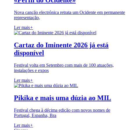
«Perfil do Ocidente»
Nova canção electrónica retrata um Ocidente em permanente
representação,
Ler mais
+
Cartaz do Iminente 2026 já está
disponível
Festival volta em Setembro com mais de 100 atuações,
instalações e expos
Ler mais
+
Pikika e mais uma dúzia ao MIL
Festival chega à décima edição com novos nomes de
Portugal, Espanha, Bra
Ler mais
+