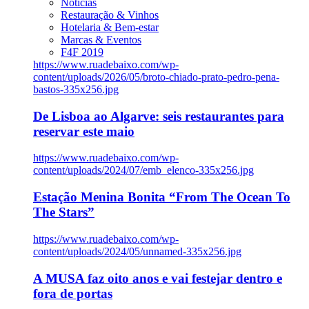
Notícias
Restauração & Vinhos
Hotelaria & Bem-estar
Marcas & Eventos
F4F 2019
https://www.ruadebaixo.com/wp-
content/uploads/2026/05/broto-chiado-prato-pedro-pena-
bastos-335x256.jpg
De Lisboa ao Algarve: seis restaurantes para
reservar este maio
https://www.ruadebaixo.com/wp-
content/uploads/2024/07/emb_elenco-335x256.jpg
Estação Menina Bonita “From The Ocean To
The Stars”
https://www.ruadebaixo.com/wp-
content/uploads/2024/05/unnamed-335x256.jpg
A MUSA faz oito anos e vai festejar dentro e
fora de portas