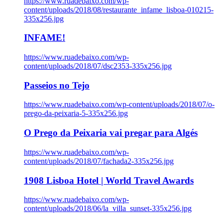
https://www.ruadebaixo.com/wp-
content/uploads/2018/08/restaurante_infame_lisboa-010215-
335x256.jpg
INFAME!
https://www.ruadebaixo.com/wp-
content/uploads/2018/07/dsc2353-335x256.jpg
Passeios no Tejo
https://www.ruadebaixo.com/wp-content/uploads/2018/07/o-
prego-da-peixaria-5-335x256.jpg
O Prego da Peixaria vai pregar para Algés
https://www.ruadebaixo.com/wp-
content/uploads/2018/07/fachada2-335x256.jpg
1908 Lisboa Hotel | World Travel Awards
https://www.ruadebaixo.com/wp-
content/uploads/2018/06/la_villa_sunset-335x256.jpg