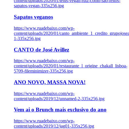
content/uploads/2020/01/tenis-vegan-rutz-como-sao-feitos-
sapatos-vegan-335x256.jpg
Sapatos veganos
https://www.ruadebaixo.com/wp-
content/uploads/2020/01/canto_ambiente_1_credito_grupojosea
1-335x256.jpg
CANTO de José Avillez
https://www.ruadebaixo.com/wp-
content/uploads/2020/01/restaurante_l_origine_chakall_lisboa-
5709-fileminimizer-335x256.jpg
ANO NOVO, MASSA NOVA!
https://www.ruadebaixo.com/wp-
content/uploads/2019/12/unnamed-2-335x256.jpg
Vem ai o Brunch mais exclusivo do ano
https://www.ruadebaixo.com/wp-
content/uploads/2019/12/jag01-335x256.jpg