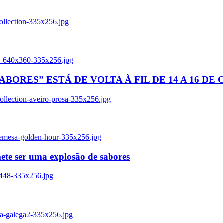
ollection-335x256.jpg
tl_640x360-335x256.jpg
BORES” ESTÁ DE VOLTA À FIL DE 14 A 16 DE
llection-aveiro-prosa-335x256.jpg
remesa-golden-hour-335x256.jpg
ete ser uma explosão de sabores
8448-335x256.jpg
ia-galega2-335x256.jpg