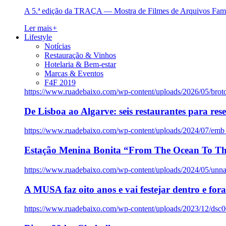
A 5.ª edição da TRAÇA — Mostra de Filmes de Arquivos Famil
Ler mais
+
Lifestyle
Notícias
Restauração & Vinhos
Hotelaria & Bem-estar
Marcas & Eventos
F4F 2019
https://www.ruadebaixo.com/wp-content/uploads/2026/05/brot
De Lisboa ao Algarve: seis restaurantes para res
https://www.ruadebaixo.com/wp-content/uploads/2024/07/emb
Estação Menina Bonita “From The Ocean To Th
https://www.ruadebaixo.com/wp-content/uploads/2024/05/un
A MUSA faz oito anos e vai festejar dentro e fora
https://www.ruadebaixo.com/wp-content/uploads/2023/12/dsc