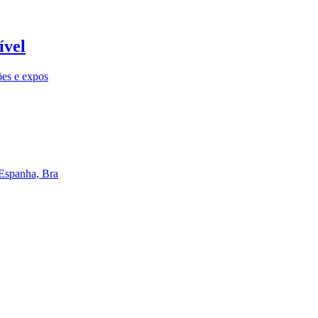
ível
ões e expos
 Espanha, Bra