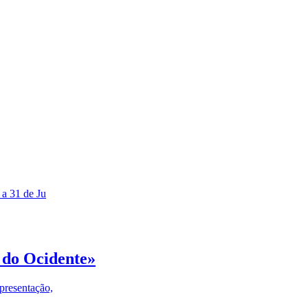
 a 31 de Ju
 do Ocidente»
presentação,