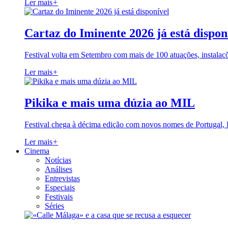
Ler mais
+
Cartaz do Iminente 2026 já está dispon
Festival volta em Setembro com mais de 100 atuações, instalaç
Ler mais
+
Pikika e mais uma dúzia ao MIL
Festival chega à décima edição com novos nomes de Portugal,
Ler mais
+
Cinema
Notícias
Análises
Entrevistas
Especiais
Festivais
Séries