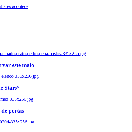
iares acontece
o-chiado-prato-pedro-pena-bastos-335x256.jpg
ervar este maio
_elenco-335x256.jpg
e Stars”
named-335x256.jpg
 de portas
00304-335x256.jpg