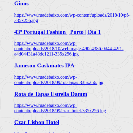
Ginos
https://www.ruadebaixo.com/wp-content/uploads/2018/10/pf-
335x256.jpg
43º Portugal Fashion | Porto | Dia 1
https://www.ruadebaixo.com/wp-
content/uploads/2018/10/webimage-490c4386-0d44-42f1-
a4d04431a48dc1211-335x256.jpg
Jameson Caskmates IPA
https://www.ruadebaixo.com/wp-
content/uploads/2018/09/rotatapas-335x256.jpg
Rota de Tapas Estrella Damm
https://www.ruadebaixo.com/wp-
content/uploads/2018/09/czar_hotel-335x256.jpg
Czar Lisbon Hotel