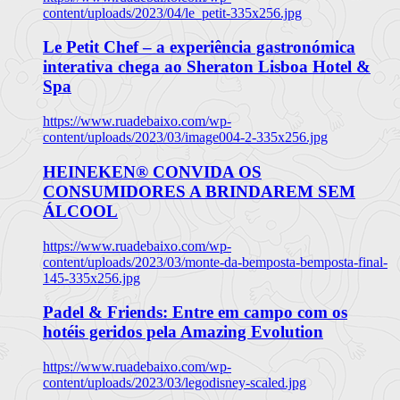
content/uploads/2023/04/le_petit-335x256.jpg
Le Petit Chef – a experiência gastronómica
interativa chega ao Sheraton Lisboa Hotel &
Spa
https://www.ruadebaixo.com/wp-
content/uploads/2023/03/image004-2-335x256.jpg
HEINEKEN® CONVIDA OS
CONSUMIDORES A BRINDAREM SEM
ÁLCOOL
https://www.ruadebaixo.com/wp-
content/uploads/2023/03/monte-da-bemposta-bemposta-final-
145-335x256.jpg
Padel & Friends: Entre em campo com os
hotéis geridos pela Amazing Evolution
https://www.ruadebaixo.com/wp-
content/uploads/2023/03/legodisney-scaled.jpg