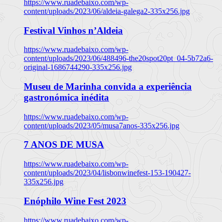
https://www.ruadebaixo.com/wp-
content/uploads/2023/06/aldeia-galega2-335x256.jpg
Festival Vinhos n’Aldeia
https://www.ruadebaixo.com/wp-
content/uploads/2023/06/488496-the20spot20pt_04-5b72a6-
original-1686744290-335x256.jpg
Museu de Marinha convida a experiência
gastronómica inédita
https://www.ruadebaixo.com/wp-
content/uploads/2023/05/musa7anos-335x256.jpg
7 ANOS DE MUSA
https://www.ruadebaixo.com/wp-
content/uploads/2023/04/lisbonwinefest-153-190427-
335x256.jpg
Enóphilo Wine Fest 2023
https://www.ruadebaixo.com/wp-