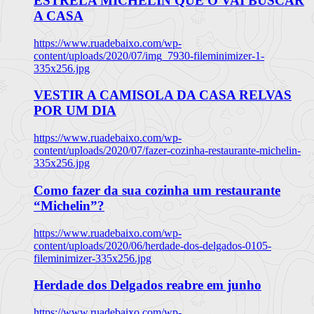
ESTRELA MICHELIN QUE O VAI BUSCAR
A CASA
https://www.ruadebaixo.com/wp-
content/uploads/2020/07/img_7930-fileminimizer-1-
335x256.jpg
VESTIR A CAMISOLA DA CASA RELVAS
POR UM DIA
https://www.ruadebaixo.com/wp-
content/uploads/2020/07/fazer-cozinha-restaurante-michelin-
335x256.jpg
Como fazer da sua cozinha um restaurante
“Michelin”?
https://www.ruadebaixo.com/wp-
content/uploads/2020/06/herdade-dos-delgados-0105-
fileminimizer-335x256.jpg
Herdade dos Delgados reabre em junho
https://www.ruadebaixo.com/wp-