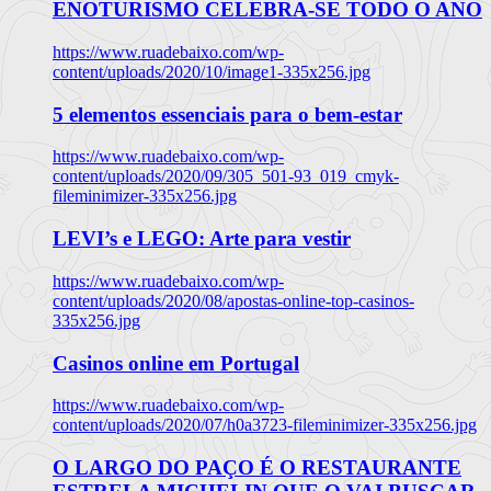
ENOTURISMO CELEBRA-SE TODO O ANO
https://www.ruadebaixo.com/wp-
content/uploads/2020/10/image1-335x256.jpg
5 elementos essenciais para o bem-estar
https://www.ruadebaixo.com/wp-
content/uploads/2020/09/305_501-93_019_cmyk-
fileminimizer-335x256.jpg
LEVI’s e LEGO: Arte para vestir
https://www.ruadebaixo.com/wp-
content/uploads/2020/08/apostas-online-top-casinos-
335x256.jpg
Casinos online em Portugal
https://www.ruadebaixo.com/wp-
content/uploads/2020/07/h0a3723-fileminimizer-335x256.jpg
O LARGO DO PAÇO É O RESTAURANTE