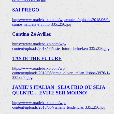
SAI PREGO
https://www.ruadebaixo.com/wp-content/uploads/2018/06/9-
sumos-naturais-e-vinho-335x256.jpg
Cantina Zé Avillez
https://www.ruadebaixo.com/wp-
content/uploads/2018/05/taste_future_heineken-335x256.jpg
TASTE THE FUTURE
https://www.ruadebaixo.com/wp-
content/uploads/2018/05/jamie_oliver_italian_lisboa-3976-1-
335x256.jpg
JAMIE’S ITALIAN | SEJA FRIO OU SEJA
QUENTE… EVITE SER MORNO!
https://www.ruadebaixo.com/wp-
content/uploads/2018/05/viagens_tendencias-335x256.jpg