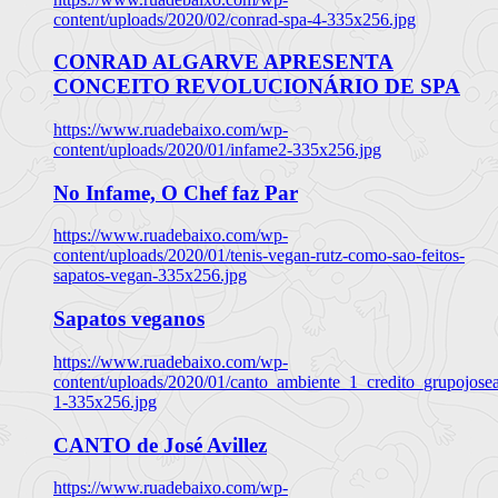
content/uploads/2020/02/conrad-spa-4-335x256.jpg
CONRAD ALGARVE APRESENTA
CONCEITO REVOLUCIONÁRIO DE SPA
https://www.ruadebaixo.com/wp-
content/uploads/2020/01/infame2-335x256.jpg
No Infame, O Chef faz Par
https://www.ruadebaixo.com/wp-
content/uploads/2020/01/tenis-vegan-rutz-como-sao-feitos-
sapatos-vegan-335x256.jpg
Sapatos veganos
https://www.ruadebaixo.com/wp-
content/uploads/2020/01/canto_ambiente_1_credito_grupojosea
1-335x256.jpg
CANTO de José Avillez
https://www.ruadebaixo.com/wp-