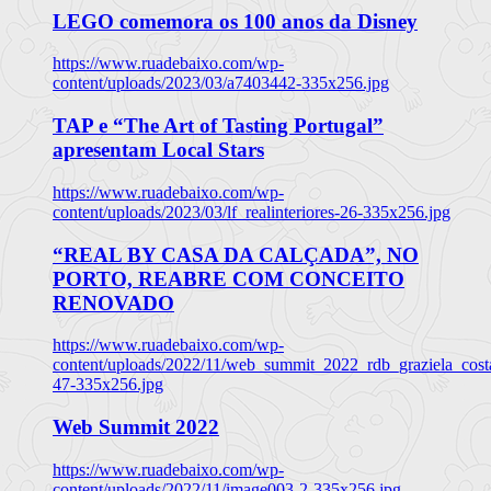
LEGO comemora os 100 anos da Disney
https://www.ruadebaixo.com/wp-
content/uploads/2023/03/a7403442-335x256.jpg
TAP e “The Art of Tasting Portugal”
apresentam Local Stars
https://www.ruadebaixo.com/wp-
content/uploads/2023/03/lf_realinteriores-26-335x256.jpg
“REAL BY CASA DA CALÇADA”, NO
PORTO, REABRE COM CONCEITO
RENOVADO
https://www.ruadebaixo.com/wp-
content/uploads/2022/11/web_summit_2022_rdb_graziela_cost
47-335x256.jpg
Web Summit 2022
https://www.ruadebaixo.com/wp-
content/uploads/2022/11/image003-2-335x256.jpg