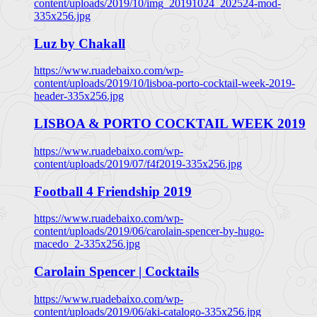
content/uploads/2019/10/img_20191024_202524-mod-
335x256.jpg
Luz by Chakall
https://www.ruadebaixo.com/wp-
content/uploads/2019/10/lisboa-porto-cocktail-week-2019-
header-335x256.jpg
LISBOA & PORTO COCKTAIL WEEK 2019
https://www.ruadebaixo.com/wp-
content/uploads/2019/07/f4f2019-335x256.jpg
Football 4 Friendship 2019
https://www.ruadebaixo.com/wp-
content/uploads/2019/06/carolain-spencer-by-hugo-
macedo_2-335x256.jpg
Carolain Spencer | Cocktails
https://www.ruadebaixo.com/wp-
content/uploads/2019/06/aki-catalogo-335x256.jpg