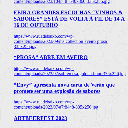
content/uploads/2023/10/tp_tl_640x360-335x256.jpg
FEIRA GRANDES ESCOLHAS “VINHOS &
SABORES” ESTÁ DE VOLTA À FIL DE 14 A
16 DE OUTUBRO
https://www.ruadebaixo.com/wp-
content/uploads/2023/09/ms-collection-aveiro-prosa-
335x256.jpg
“PROSA” ABRE EM AVEIRO
https://www.ruadebaixo.com/wp-
content/uploads/2023/07/sobremesa-golden-hour-335x256.jpg
“Envy” apresenta nova carta de Verão que
promete ser uma explosão de sabores
https://www.ruadebaixo.com/wp-
content/uploads/2023/07/a7r8448-335x256.jpg
ARTBEERFEST 2023