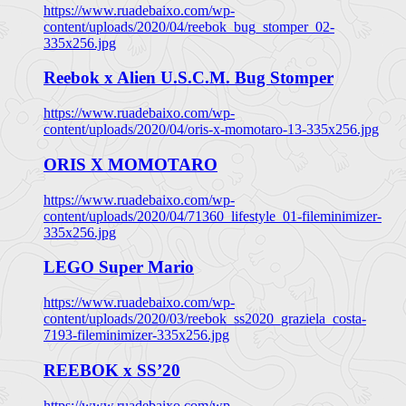
https://www.ruadebaixo.com/wp-
content/uploads/2020/04/reebok_bug_stomper_02-
335x256.jpg
Reebok x Alien U.S.C.M. Bug Stomper
https://www.ruadebaixo.com/wp-
content/uploads/2020/04/oris-x-momotaro-13-335x256.jpg
ORIS X MOMOTARO
https://www.ruadebaixo.com/wp-
content/uploads/2020/04/71360_lifestyle_01-fileminimizer-
335x256.jpg
LEGO Super Mario
https://www.ruadebaixo.com/wp-
content/uploads/2020/03/reebok_ss2020_graziela_costa-
7193-fileminimizer-335x256.jpg
REEBOK x SS’20
https://www.ruadebaixo.com/wp-