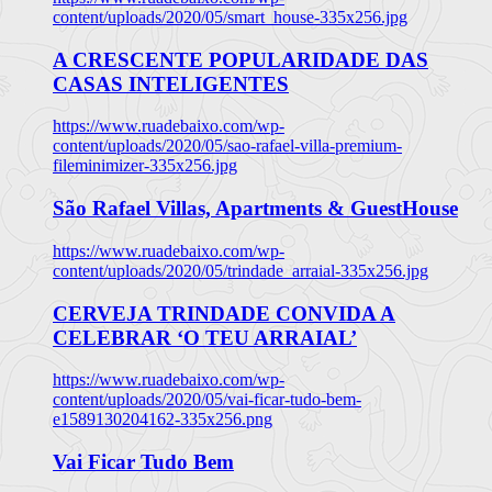
content/uploads/2020/05/smart_house-335x256.jpg
A CRESCENTE POPULARIDADE DAS
CASAS INTELIGENTES
https://www.ruadebaixo.com/wp-
content/uploads/2020/05/sao-rafael-villa-premium-
fileminimizer-335x256.jpg
São Rafael Villas, Apartments & GuestHouse
https://www.ruadebaixo.com/wp-
content/uploads/2020/05/trindade_arraial-335x256.jpg
CERVEJA TRINDADE CONVIDA A
CELEBRAR ‘O TEU ARRAIAL’
https://www.ruadebaixo.com/wp-
content/uploads/2020/05/vai-ficar-tudo-bem-
e1589130204162-335x256.png
Vai Ficar Tudo Bem