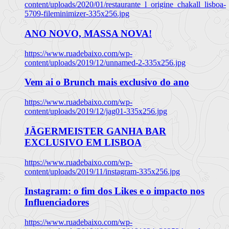
content/uploads/2020/01/restaurante_l_origine_chakall_lisboa-
5709-fileminimizer-335x256.jpg
ANO NOVO, MASSA NOVA!
https://www.ruadebaixo.com/wp-
content/uploads/2019/12/unnamed-2-335x256.jpg
Vem ai o Brunch mais exclusivo do ano
https://www.ruadebaixo.com/wp-
content/uploads/2019/12/jag01-335x256.jpg
JÄGERMEISTER GANHA BAR
EXCLUSIVO EM LISBOA
https://www.ruadebaixo.com/wp-
content/uploads/2019/11/instagram-335x256.jpg
Instagram: o fim dos Likes e o impacto nos
Influenciadores
https://www.ruadebaixo.com/wp-