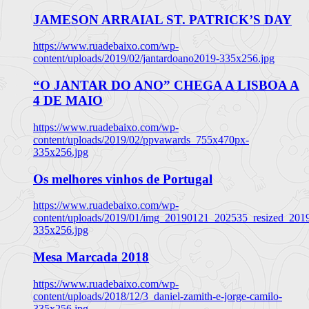
JAMESON ARRAIAL ST. PATRICK’S DAY
https://www.ruadebaixo.com/wp-
content/uploads/2019/02/jantardoano2019-335x256.jpg
“O JANTAR DO ANO” CHEGA A LISBOA A
4 DE MAIO
https://www.ruadebaixo.com/wp-
content/uploads/2019/02/ppvawards_755x470px-
335x256.jpg
Os melhores vinhos de Portugal
https://www.ruadebaixo.com/wp-
content/uploads/2019/01/img_20190121_202535_resized_20
335x256.jpg
Mesa Marcada 2018
https://www.ruadebaixo.com/wp-
content/uploads/2018/12/3_daniel-zamith-e-jorge-camilo-
335x256.jpg