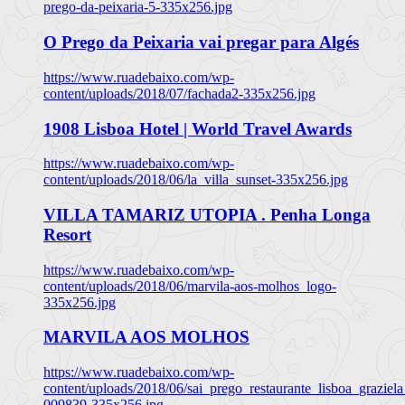
prego-da-peixaria-5-335x256.jpg
O Prego da Peixaria vai pregar para Algés
https://www.ruadebaixo.com/wp-
content/uploads/2018/07/fachada2-335x256.jpg
1908 Lisboa Hotel | World Travel Awards
https://www.ruadebaixo.com/wp-
content/uploads/2018/06/la_villa_sunset-335x256.jpg
VILLA TAMARIZ UTOPIA . Penha Longa
Resort
https://www.ruadebaixo.com/wp-
content/uploads/2018/06/marvila-aos-molhos_logo-
335x256.jpg
MARVILA AOS MOLHOS
https://www.ruadebaixo.com/wp-
content/uploads/2018/06/sai_prego_restaurante_lisboa_graziela
009839-335x256.jpg