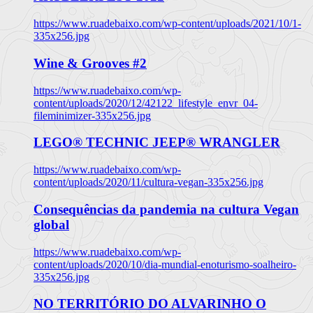
https://www.ruadebaixo.com/wp-content/uploads/2021/10/1-
335x256.jpg
Wine & Grooves #2
https://www.ruadebaixo.com/wp-
content/uploads/2020/12/42122_lifestyle_envr_04-
fileminimizer-335x256.jpg
LEGO® TECHNIC JEEP® WRANGLER
https://www.ruadebaixo.com/wp-
content/uploads/2020/11/cultura-vegan-335x256.jpg
Consequências da pandemia na cultura Vegan
global
https://www.ruadebaixo.com/wp-
content/uploads/2020/10/dia-mundial-enoturismo-soalheiro-
335x256.jpg
NO TERRITÓRIO DO ALVARINHO O