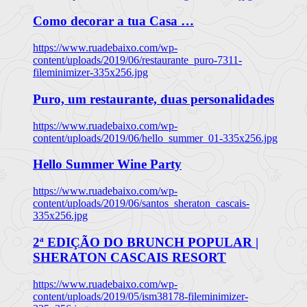
Como decorar a tua Casa …
https://www.ruadebaixo.com/wp-
content/uploads/2019/06/restaurante_puro-7311-
fileminimizer-335x256.jpg
Puro, um restaurante, duas personalidades
https://www.ruadebaixo.com/wp-
content/uploads/2019/06/hello_summer_01-335x256.jpg
Hello Summer Wine Party
https://www.ruadebaixo.com/wp-
content/uploads/2019/06/santos_sheraton_cascais-
335x256.jpg
2ª EDIÇÃO DO BRUNCH POPULAR |
SHERATON CASCAIS RESORT
https://www.ruadebaixo.com/wp-
content/uploads/2019/05/ism38178-fileminimizer-