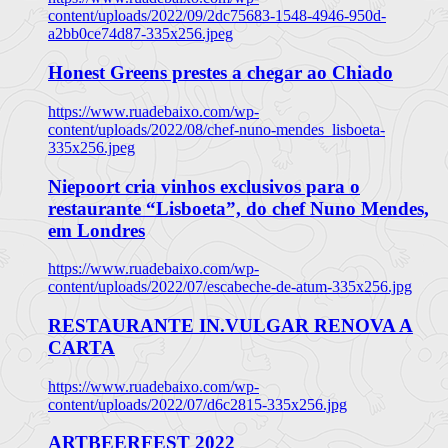
content/uploads/2022/09/2dc75683-1548-4946-950d-
a2bb0ce74d87-335x256.jpeg
Honest Greens prestes a chegar ao Chiado
https://www.ruadebaixo.com/wp-
content/uploads/2022/08/chef-nuno-mendes_lisboeta-
335x256.jpeg
Niepoort cria vinhos exclusivos para o
restaurante “Lisboeta”, do chef Nuno Mendes,
em Londres
https://www.ruadebaixo.com/wp-
content/uploads/2022/07/escabeche-de-atum-335x256.jpg
RESTAURANTE IN.VULGAR RENOVA A
CARTA
https://www.ruadebaixo.com/wp-
content/uploads/2022/07/d6c2815-335x256.jpg
ARTBEERFEST 2022