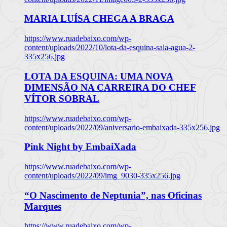
MARIA LUÍSA CHEGA A BRAGA
https://www.ruadebaixo.com/wp-
content/uploads/2022/10/lota-da-esquina-sala-agua-2-
335x256.jpg
LOTA DA ESQUINA: UMA NOVA
DIMENSÃO NA CARREIRA DO CHEF
VÍTOR SOBRAL
https://www.ruadebaixo.com/wp-
content/uploads/2022/09/aniversario-embaixada-335x256.jpg
Pink Night by EmbaiXada
https://www.ruadebaixo.com/wp-
content/uploads/2022/09/img_9030-335x256.jpg
“O Nascimento de Neptunia”, nas Oficinas
Marques
https://www.ruadebaixo.com/wp-