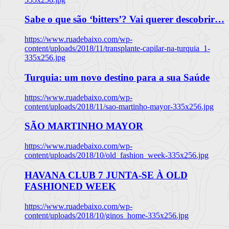
Sabe o que são ‘bitters’? Vai querer descobrir…
https://www.ruadebaixo.com/wp-
content/uploads/2018/11/transplante-capilar-na-turquia_1-
335x256.jpg
Turquia: um novo destino para a sua Saúde
https://www.ruadebaixo.com/wp-
content/uploads/2018/11/sao-martinho-mayor-335x256.jpg
SÃO MARTINHO MAYOR
https://www.ruadebaixo.com/wp-
content/uploads/2018/10/old_fashion_week-335x256.jpg
HAVANA CLUB 7 JUNTA-SE À OLD
FASHIONED WEEK
https://www.ruadebaixo.com/wp-
content/uploads/2018/10/ginos_home-335x256.jpg