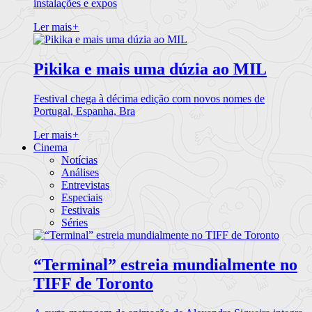
instalações e expos
Ler mais
+
Pikika e mais uma dúzia ao MIL
Festival chega à décima edição com novos nomes de
Portugal, Espanha, Bra
Ler mais
+
Cinema
Notícias
Análises
Entrevistas
Especiais
Festivais
Séries
“Terminal” estreia mundialmente no
TIFF de Toronto