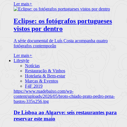
Ler mais
+
Eclipse: os fotógrafos portugueses
vistos por dentro
A série documental de Luís Costa acompanha quatro
fotógrafos contemporân
Ler mais
+
Lifestyle
Notícias
Restauração & Vinhos
Hotelaria & Bem-estar
Marcas & Eventos
F4F 2019
https://www.ruadebaixo.com/wp-
content/uploads/2026/05/broto-chiado-prato-pedro-pena-
bastos-335x256.jpg
De Lisboa ao Algarve: seis restaurantes para
reservar este maio