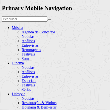
Primary Mobile Navigation
Música
Agenda de Concertos
Notícias
Análises
Entrevistas
Reportagens
Festivais
Som
Cinema
Notícias
Análises
Entrevistas
Especiais
Festivais
Séries
Lifestyle
Notícias
Restauração & Vinhos
Hotelaria & Bem-estar