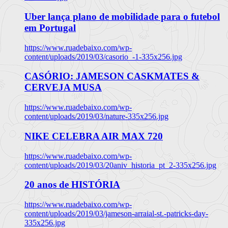
Uber lança plano de mobilidade para o futebol
em Portugal
https://www.ruadebaixo.com/wp-
content/uploads/2019/03/casorio_-1-335x256.jpg
CASÓRIO: JAMESON CASKMATES &
CERVEJA MUSA
https://www.ruadebaixo.com/wp-
content/uploads/2019/03/nature-335x256.jpg
NIKE CELEBRA AIR MAX 720
https://www.ruadebaixo.com/wp-
content/uploads/2019/03/20aniv_historia_pt_2-335x256.jpg
20 anos de HISTÓRIA
https://www.ruadebaixo.com/wp-
content/uploads/2019/03/jameson-arraial-st.-patricks-day-
335x256.jpg