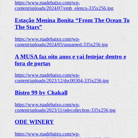
https://www.ruadebaixo.com/wp-
content/uploads/2024/07/emb_elenco-335x256.jpg
Estação Menina Bonita “From The Ocean To
The Stars”
https://www.ruadebaixo.com/wp-
content/uploads/2024/05/unnamed-335x256.jpg
A MUSA faz oito anos e vai festejar dentro e
fora de portas
https://www.ruadebaixo.com/wp-
content/uploads/2023/12/dsc00304-335x256.jpg
Bistro 99 by Chakall
https://www.ruadebaixo.com/wp-
content/uploads/2023/11/odecollection-335x256.jpg
ODE WINERY
https://www.ruadebaixo.com/wp-