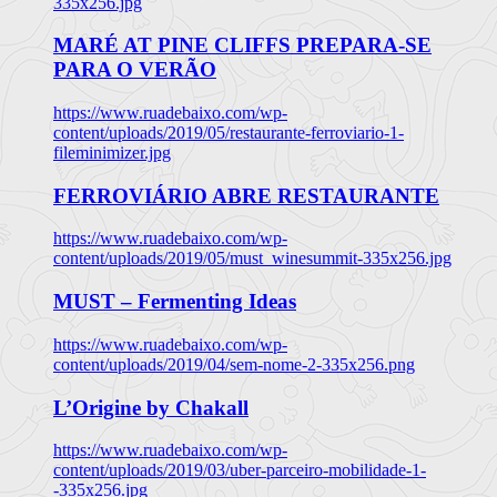
335x256.jpg
MARÉ AT PINE CLIFFS PREPARA-SE
PARA O VERÃO
https://www.ruadebaixo.com/wp-
content/uploads/2019/05/restaurante-ferroviario-1-
fileminimizer.jpg
FERROVIÁRIO ABRE RESTAURANTE
https://www.ruadebaixo.com/wp-
content/uploads/2019/05/must_winesummit-335x256.jpg
MUST – Fermenting Ideas
https://www.ruadebaixo.com/wp-
content/uploads/2019/04/sem-nome-2-335x256.png
L’Origine by Chakall
https://www.ruadebaixo.com/wp-
content/uploads/2019/03/uber-parceiro-mobilidade-1-
-335x256.jpg