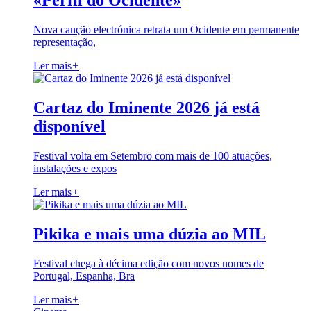
«Perfil do Ocidente»
Nova canção electrónica retrata um Ocidente em permanente
representação,
Ler mais
+
Cartaz do Iminente 2026 já está
disponível
Festival volta em Setembro com mais de 100 atuações,
instalações e expos
Ler mais
+
Pikika e mais uma dúzia ao MIL
Festival chega à décima edição com novos nomes de
Portugal, Espanha, Bra
Ler mais
+