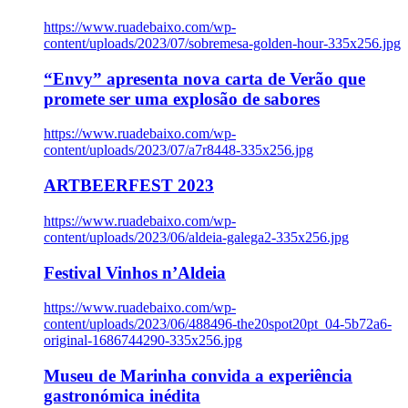
https://www.ruadebaixo.com/wp-
content/uploads/2023/07/sobremesa-golden-hour-335x256.jpg
“Envy” apresenta nova carta de Verão que
promete ser uma explosão de sabores
https://www.ruadebaixo.com/wp-
content/uploads/2023/07/a7r8448-335x256.jpg
ARTBEERFEST 2023
https://www.ruadebaixo.com/wp-
content/uploads/2023/06/aldeia-galega2-335x256.jpg
Festival Vinhos n’Aldeia
https://www.ruadebaixo.com/wp-
content/uploads/2023/06/488496-the20spot20pt_04-5b72a6-
original-1686744290-335x256.jpg
Museu de Marinha convida a experiência
gastronómica inédita