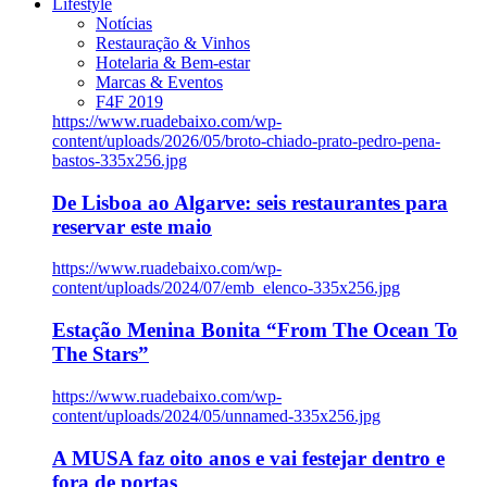
Lifestyle
Notícias
Restauração & Vinhos
Hotelaria & Bem-estar
Marcas & Eventos
F4F 2019
https://www.ruadebaixo.com/wp-
content/uploads/2026/05/broto-chiado-prato-pedro-pena-
bastos-335x256.jpg
De Lisboa ao Algarve: seis restaurantes para
reservar este maio
https://www.ruadebaixo.com/wp-
content/uploads/2024/07/emb_elenco-335x256.jpg
Estação Menina Bonita “From The Ocean To
The Stars”
https://www.ruadebaixo.com/wp-
content/uploads/2024/05/unnamed-335x256.jpg
A MUSA faz oito anos e vai festejar dentro e
fora de portas