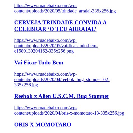
https://www.ruadebaixo.com/wp-
content/uploads/2020/05/trindade_arraial-335x256.jpg
CERVEJA TRINDADE CONVIDA A
CELEBRAR ‘O TEU ARRAIAL’
https://www.ruadebaixo.com/wp-
content/uploads/2020/05/vai-ficar-tudo-bem-
e1589130204162-335x256.png
Vai Ficar Tudo Bem
https://www.ruadebaixo.com/wp-
content/uploads/2020/04/reebok_bug_stomper_02-
335x256.jpg
Reebok x Alien U.S.C.M. Bug Stomper
https://www.ruadebaixo.com/wp-
content/uploads/2020/04/oris-x-momotaro-13-335x256.jpg
ORIS X MOMOTARO