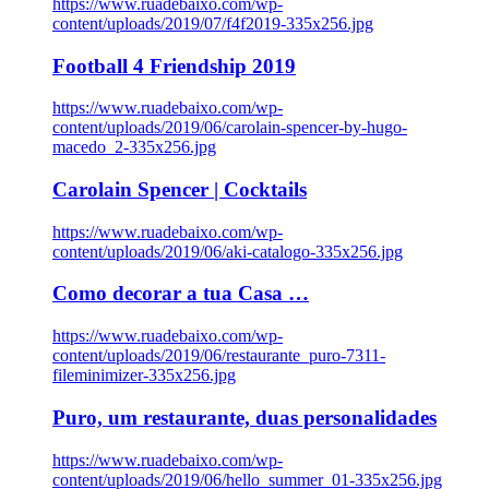
https://www.ruadebaixo.com/wp-
content/uploads/2019/07/f4f2019-335x256.jpg
Football 4 Friendship 2019
https://www.ruadebaixo.com/wp-
content/uploads/2019/06/carolain-spencer-by-hugo-
macedo_2-335x256.jpg
Carolain Spencer | Cocktails
https://www.ruadebaixo.com/wp-
content/uploads/2019/06/aki-catalogo-335x256.jpg
Como decorar a tua Casa …
https://www.ruadebaixo.com/wp-
content/uploads/2019/06/restaurante_puro-7311-
fileminimizer-335x256.jpg
Puro, um restaurante, duas personalidades
https://www.ruadebaixo.com/wp-
content/uploads/2019/06/hello_summer_01-335x256.jpg