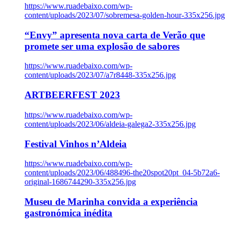
https://www.ruadebaixo.com/wp-
content/uploads/2023/07/sobremesa-golden-hour-335x256.jpg
“Envy” apresenta nova carta de Verão que
promete ser uma explosão de sabores
https://www.ruadebaixo.com/wp-
content/uploads/2023/07/a7r8448-335x256.jpg
ARTBEERFEST 2023
https://www.ruadebaixo.com/wp-
content/uploads/2023/06/aldeia-galega2-335x256.jpg
Festival Vinhos n’Aldeia
https://www.ruadebaixo.com/wp-
content/uploads/2023/06/488496-the20spot20pt_04-5b72a6-
original-1686744290-335x256.jpg
Museu de Marinha convida a experiência
gastronómica inédita