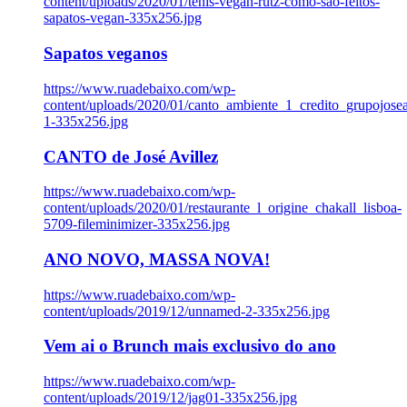
content/uploads/2020/01/tenis-vegan-rutz-como-sao-feitos-
sapatos-vegan-335x256.jpg
Sapatos veganos
https://www.ruadebaixo.com/wp-
content/uploads/2020/01/canto_ambiente_1_credito_grupojosea
1-335x256.jpg
CANTO de José Avillez
https://www.ruadebaixo.com/wp-
content/uploads/2020/01/restaurante_l_origine_chakall_lisboa-
5709-fileminimizer-335x256.jpg
ANO NOVO, MASSA NOVA!
https://www.ruadebaixo.com/wp-
content/uploads/2019/12/unnamed-2-335x256.jpg
Vem ai o Brunch mais exclusivo do ano
https://www.ruadebaixo.com/wp-
content/uploads/2019/12/jag01-335x256.jpg