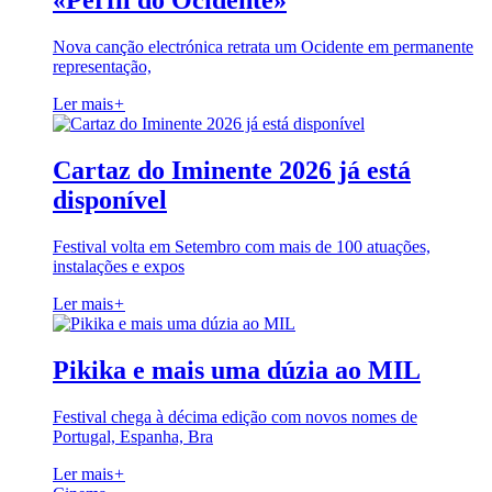
«Perfil do Ocidente»
Nova canção electrónica retrata um Ocidente em permanente
representação,
Ler mais
+
Cartaz do Iminente 2026 já está
disponível
Festival volta em Setembro com mais de 100 atuações,
instalações e expos
Ler mais
+
Pikika e mais uma dúzia ao MIL
Festival chega à décima edição com novos nomes de
Portugal, Espanha, Bra
Ler mais
+