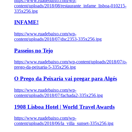
https://www.ruadebaixo.com/wp-
content/uploads/2018/08/restaurante_infame_lisboa-010215-
335x256.jpg
INFAME!
https://www.ruadebaixo.com/wp-
content/uploads/2018/07/dsc2353-335x256.jpg
Passeios no Tejo
https://www.ruadebaixo.com/wp-content/uploads/2018/07/o-
prego-da-peixaria-5-335x256.jpg
O Prego da Peixaria vai pregar para Algés
https://www.ruadebaixo.com/wp-
content/uploads/2018/07/fachada2-335x256.jpg
1908 Lisboa Hotel | World Travel Awards
https://www.ruadebaixo.com/wp-
content/uploads/2018/06/la_villa_sunset-335x256.jpg