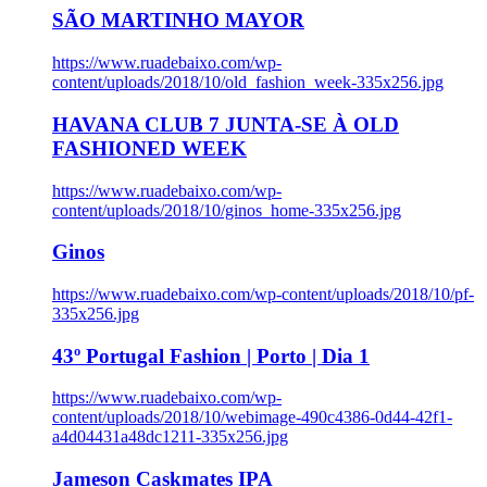
SÃO MARTINHO MAYOR
https://www.ruadebaixo.com/wp-
content/uploads/2018/10/old_fashion_week-335x256.jpg
HAVANA CLUB 7 JUNTA-SE À OLD
FASHIONED WEEK
https://www.ruadebaixo.com/wp-
content/uploads/2018/10/ginos_home-335x256.jpg
Ginos
https://www.ruadebaixo.com/wp-content/uploads/2018/10/pf-
335x256.jpg
43º Portugal Fashion | Porto | Dia 1
https://www.ruadebaixo.com/wp-
content/uploads/2018/10/webimage-490c4386-0d44-42f1-
a4d04431a48dc1211-335x256.jpg
Jameson Caskmates IPA