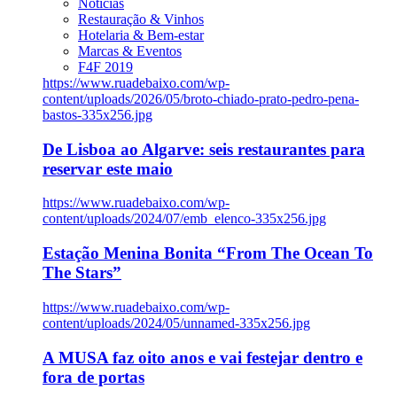
Notícias
Restauração & Vinhos
Hotelaria & Bem-estar
Marcas & Eventos
F4F 2019
https://www.ruadebaixo.com/wp-
content/uploads/2026/05/broto-chiado-prato-pedro-pena-
bastos-335x256.jpg
De Lisboa ao Algarve: seis restaurantes para
reservar este maio
https://www.ruadebaixo.com/wp-
content/uploads/2024/07/emb_elenco-335x256.jpg
Estação Menina Bonita “From The Ocean To
The Stars”
https://www.ruadebaixo.com/wp-
content/uploads/2024/05/unnamed-335x256.jpg
A MUSA faz oito anos e vai festejar dentro e
fora de portas