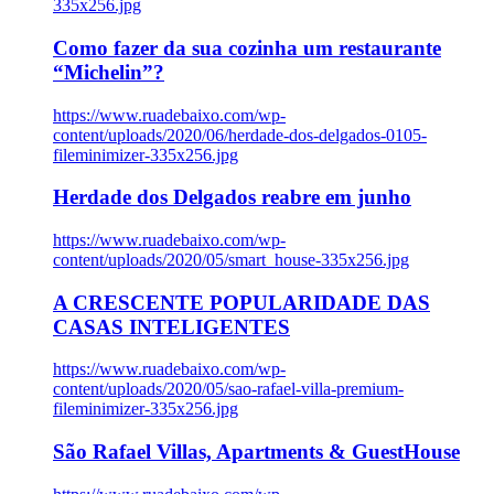
335x256.jpg
Como fazer da sua cozinha um restaurante
“Michelin”?
https://www.ruadebaixo.com/wp-
content/uploads/2020/06/herdade-dos-delgados-0105-
fileminimizer-335x256.jpg
Herdade dos Delgados reabre em junho
https://www.ruadebaixo.com/wp-
content/uploads/2020/05/smart_house-335x256.jpg
A CRESCENTE POPULARIDADE DAS
CASAS INTELIGENTES
https://www.ruadebaixo.com/wp-
content/uploads/2020/05/sao-rafael-villa-premium-
fileminimizer-335x256.jpg
São Rafael Villas, Apartments & GuestHouse