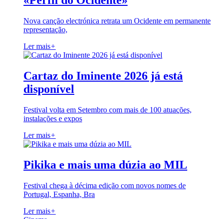
«Perfil do Ocidente»
Nova canção electrónica retrata um Ocidente em permanente
representação,
Ler mais
+
Cartaz do Iminente 2026 já está
disponível
Festival volta em Setembro com mais de 100 atuações,
instalações e expos
Ler mais
+
Pikika e mais uma dúzia ao MIL
Festival chega à décima edição com novos nomes de
Portugal, Espanha, Bra
Ler mais
+