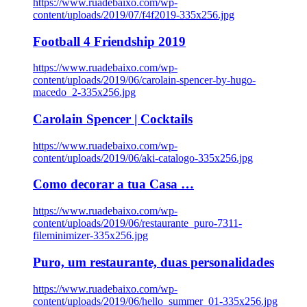
https://www.ruadebaixo.com/wp-
content/uploads/2019/07/f4f2019-335x256.jpg
Football 4 Friendship 2019
https://www.ruadebaixo.com/wp-
content/uploads/2019/06/carolain-spencer-by-hugo-
macedo_2-335x256.jpg
Carolain Spencer | Cocktails
https://www.ruadebaixo.com/wp-
content/uploads/2019/06/aki-catalogo-335x256.jpg
Como decorar a tua Casa …
https://www.ruadebaixo.com/wp-
content/uploads/2019/06/restaurante_puro-7311-
fileminimizer-335x256.jpg
Puro, um restaurante, duas personalidades
https://www.ruadebaixo.com/wp-
content/uploads/2019/06/hello_summer_01-335x256.jpg