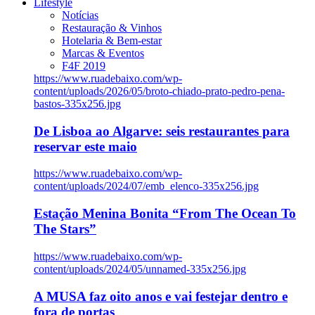
Lifestyle
Notícias
Restauração & Vinhos
Hotelaria & Bem-estar
Marcas & Eventos
F4F 2019
https://www.ruadebaixo.com/wp-
content/uploads/2026/05/broto-chiado-prato-pedro-pena-
bastos-335x256.jpg
De Lisboa ao Algarve: seis restaurantes para
reservar este maio
https://www.ruadebaixo.com/wp-
content/uploads/2024/07/emb_elenco-335x256.jpg
Estação Menina Bonita “From The Ocean To
The Stars”
https://www.ruadebaixo.com/wp-
content/uploads/2024/05/unnamed-335x256.jpg
A MUSA faz oito anos e vai festejar dentro e
fora de portas