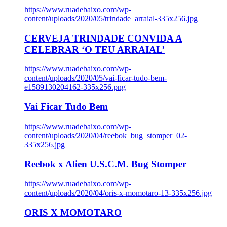
https://www.ruadebaixo.com/wp-
content/uploads/2020/05/trindade_arraial-335x256.jpg
CERVEJA TRINDADE CONVIDA A
CELEBRAR ‘O TEU ARRAIAL’
https://www.ruadebaixo.com/wp-
content/uploads/2020/05/vai-ficar-tudo-bem-
e1589130204162-335x256.png
Vai Ficar Tudo Bem
https://www.ruadebaixo.com/wp-
content/uploads/2020/04/reebok_bug_stomper_02-
335x256.jpg
Reebok x Alien U.S.C.M. Bug Stomper
https://www.ruadebaixo.com/wp-
content/uploads/2020/04/oris-x-momotaro-13-335x256.jpg
ORIS X MOMOTARO