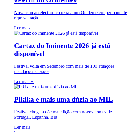
«Perfil do Ocidente»
Nova canção electrónica retrata um Ocidente em permanente
representação,
Ler mais
+
Cartaz do Iminente 2026 já está
disponível
Festival volta em Setembro com mais de 100 atuações,
instalações e expos
Ler mais
+
Pikika e mais uma dúzia ao MIL
Festival chega à décima edição com novos nomes de
Portugal, Espanha, Bra
Ler mais
+