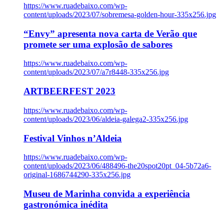
https://www.ruadebaixo.com/wp-
content/uploads/2023/07/sobremesa-golden-hour-335x256.jpg
“Envy” apresenta nova carta de Verão que
promete ser uma explosão de sabores
https://www.ruadebaixo.com/wp-
content/uploads/2023/07/a7r8448-335x256.jpg
ARTBEERFEST 2023
https://www.ruadebaixo.com/wp-
content/uploads/2023/06/aldeia-galega2-335x256.jpg
Festival Vinhos n’Aldeia
https://www.ruadebaixo.com/wp-
content/uploads/2023/06/488496-the20spot20pt_04-5b72a6-
original-1686744290-335x256.jpg
Museu de Marinha convida a experiência
gastronómica inédita