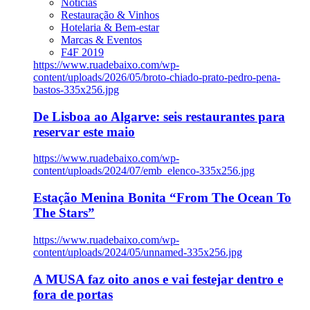
Notícias
Restauração & Vinhos
Hotelaria & Bem-estar
Marcas & Eventos
F4F 2019
https://www.ruadebaixo.com/wp-
content/uploads/2026/05/broto-chiado-prato-pedro-pena-
bastos-335x256.jpg
De Lisboa ao Algarve: seis restaurantes para
reservar este maio
https://www.ruadebaixo.com/wp-
content/uploads/2024/07/emb_elenco-335x256.jpg
Estação Menina Bonita “From The Ocean To
The Stars”
https://www.ruadebaixo.com/wp-
content/uploads/2024/05/unnamed-335x256.jpg
A MUSA faz oito anos e vai festejar dentro e
fora de portas