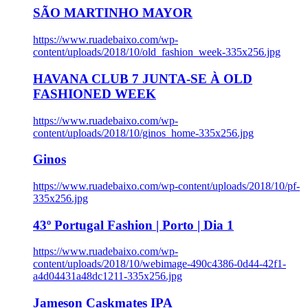
SÃO MARTINHO MAYOR
https://www.ruadebaixo.com/wp-
content/uploads/2018/10/old_fashion_week-335x256.jpg
HAVANA CLUB 7 JUNTA-SE À OLD
FASHIONED WEEK
https://www.ruadebaixo.com/wp-
content/uploads/2018/10/ginos_home-335x256.jpg
Ginos
https://www.ruadebaixo.com/wp-content/uploads/2018/10/pf-
335x256.jpg
43º Portugal Fashion | Porto | Dia 1
https://www.ruadebaixo.com/wp-
content/uploads/2018/10/webimage-490c4386-0d44-42f1-
a4d04431a48dc1211-335x256.jpg
Jameson Caskmates IPA