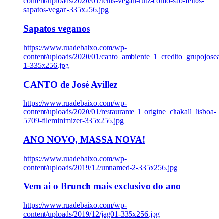
content/uploads/2020/01/tenis-vegan-rutz-como-sao-feitos-
sapatos-vegan-335x256.jpg
Sapatos veganos
https://www.ruadebaixo.com/wp-
content/uploads/2020/01/canto_ambiente_1_credito_grupojosea
1-335x256.jpg
CANTO de José Avillez
https://www.ruadebaixo.com/wp-
content/uploads/2020/01/restaurante_l_origine_chakall_lisboa-
5709-fileminimizer-335x256.jpg
ANO NOVO, MASSA NOVA!
https://www.ruadebaixo.com/wp-
content/uploads/2019/12/unnamed-2-335x256.jpg
Vem ai o Brunch mais exclusivo do ano
https://www.ruadebaixo.com/wp-
content/uploads/2019/12/jag01-335x256.jpg