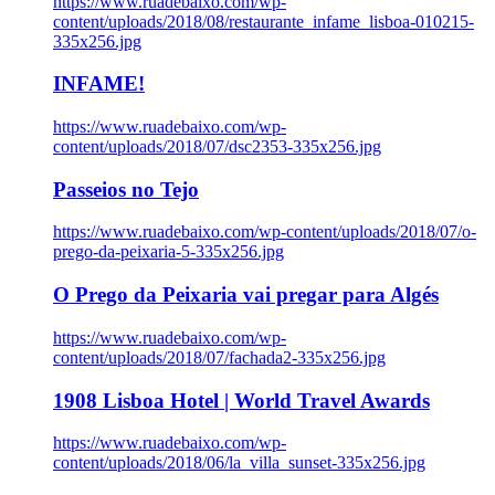
https://www.ruadebaixo.com/wp-
content/uploads/2018/08/restaurante_infame_lisboa-010215-
335x256.jpg
INFAME!
https://www.ruadebaixo.com/wp-
content/uploads/2018/07/dsc2353-335x256.jpg
Passeios no Tejo
https://www.ruadebaixo.com/wp-content/uploads/2018/07/o-
prego-da-peixaria-5-335x256.jpg
O Prego da Peixaria vai pregar para Algés
https://www.ruadebaixo.com/wp-
content/uploads/2018/07/fachada2-335x256.jpg
1908 Lisboa Hotel | World Travel Awards
https://www.ruadebaixo.com/wp-
content/uploads/2018/06/la_villa_sunset-335x256.jpg