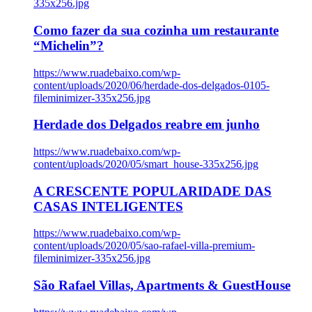
335x256.jpg
Como fazer da sua cozinha um restaurante
“Michelin”?
https://www.ruadebaixo.com/wp-
content/uploads/2020/06/herdade-dos-delgados-0105-
fileminimizer-335x256.jpg
Herdade dos Delgados reabre em junho
https://www.ruadebaixo.com/wp-
content/uploads/2020/05/smart_house-335x256.jpg
A CRESCENTE POPULARIDADE DAS
CASAS INTELIGENTES
https://www.ruadebaixo.com/wp-
content/uploads/2020/05/sao-rafael-villa-premium-
fileminimizer-335x256.jpg
São Rafael Villas, Apartments & GuestHouse