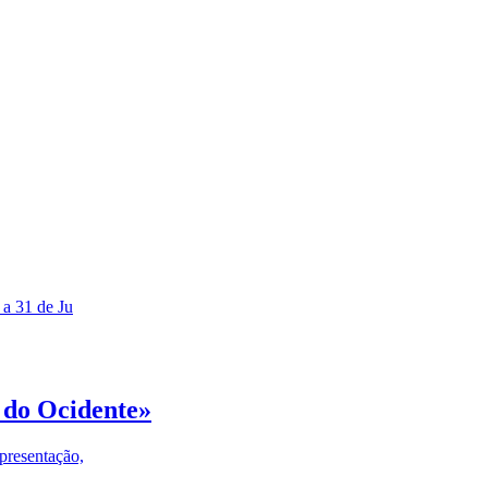
 a 31 de Ju
 do Ocidente»
presentação,