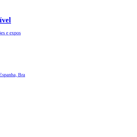
ível
ões e expos
 Espanha, Bra