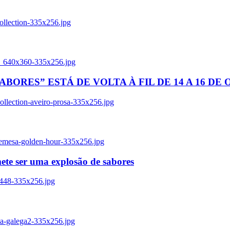
ollection-335x256.jpg
tl_640x360-335x256.jpg
BORES” ESTÁ DE VOLTA À FIL DE 14 A 16 DE
llection-aveiro-prosa-335x256.jpg
remesa-golden-hour-335x256.jpg
ete ser uma explosão de sabores
8448-335x256.jpg
ia-galega2-335x256.jpg