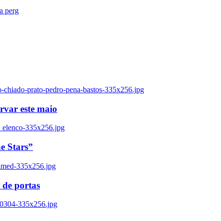
ra perg
o-chiado-prato-pedro-pena-bastos-335x256.jpg
ervar este maio
_elenco-335x256.jpg
e Stars”
named-335x256.jpg
 de portas
00304-335x256.jpg