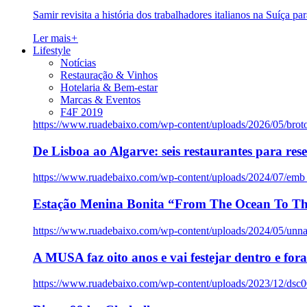
Samir revisita a história dos trabalhadores italianos na Suíça pa
Ler mais
+
Lifestyle
Notícias
Restauração & Vinhos
Hotelaria & Bem-estar
Marcas & Eventos
F4F 2019
https://www.ruadebaixo.com/wp-content/uploads/2026/05/brot
De Lisboa ao Algarve: seis restaurantes para res
https://www.ruadebaixo.com/wp-content/uploads/2024/07/emb
Estação Menina Bonita “From The Ocean To Th
https://www.ruadebaixo.com/wp-content/uploads/2024/05/un
A MUSA faz oito anos e vai festejar dentro e fora
https://www.ruadebaixo.com/wp-content/uploads/2023/12/dsc