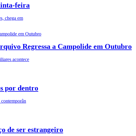
inta-feira
es, chega em
rquivo Regressa a Campolide em Outubro
iares acontece
os por dentro
s contemporân
o de ser estrangeiro