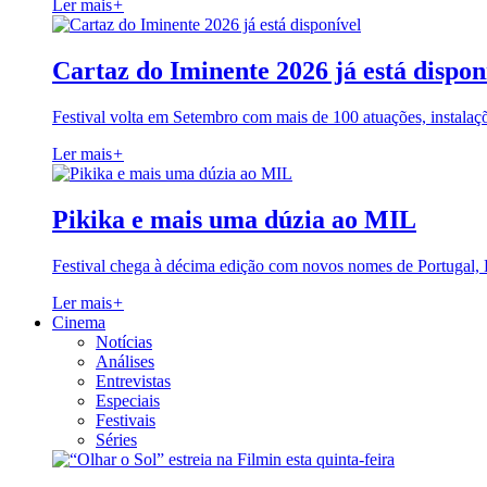
Ler mais
+
Cartaz do Iminente 2026 já está dispon
Festival volta em Setembro com mais de 100 atuações, instalaç
Ler mais
+
Pikika e mais uma dúzia ao MIL
Festival chega à décima edição com novos nomes de Portugal,
Ler mais
+
Cinema
Notícias
Análises
Entrevistas
Especiais
Festivais
Séries