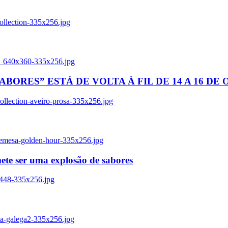
ollection-335x256.jpg
tl_640x360-335x256.jpg
BORES” ESTÁ DE VOLTA À FIL DE 14 A 16 DE
llection-aveiro-prosa-335x256.jpg
remesa-golden-hour-335x256.jpg
ete ser uma explosão de sabores
8448-335x256.jpg
ia-galega2-335x256.jpg