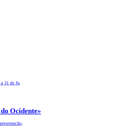
 a 31 de Ju
 do Ocidente»
presentação,