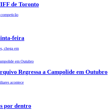
TIFF de Toronto
a competição
inta-feira
es, chega em
rquivo Regressa a Campolide em Outubro
iares acontece
os por dentro