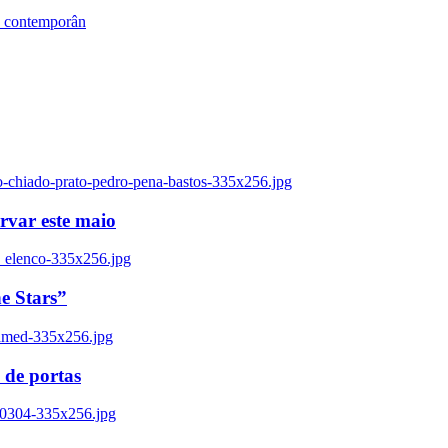
s contemporân
o-chiado-prato-pedro-pena-bastos-335x256.jpg
ervar este maio
_elenco-335x256.jpg
e Stars”
named-335x256.jpg
 de portas
00304-335x256.jpg