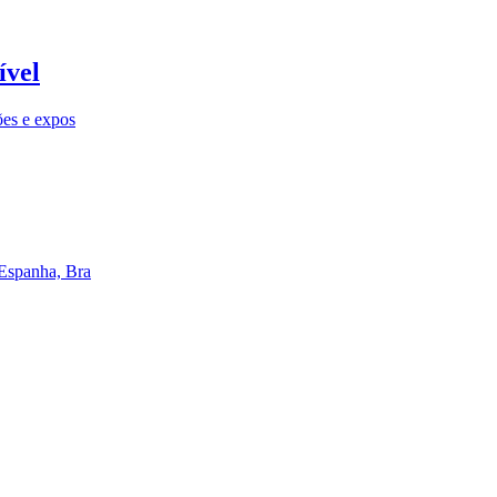
ível
ões e expos
 Espanha, Bra