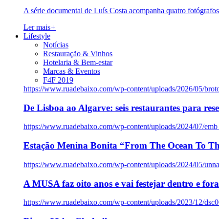
A série documental de Luís Costa acompanha quatro fotógrafo
Ler mais
+
Lifestyle
Notícias
Restauração & Vinhos
Hotelaria & Bem-estar
Marcas & Eventos
F4F 2019
https://www.ruadebaixo.com/wp-content/uploads/2026/05/brot
De Lisboa ao Algarve: seis restaurantes para res
https://www.ruadebaixo.com/wp-content/uploads/2024/07/emb
Estação Menina Bonita “From The Ocean To Th
https://www.ruadebaixo.com/wp-content/uploads/2024/05/un
A MUSA faz oito anos e vai festejar dentro e fora
https://www.ruadebaixo.com/wp-content/uploads/2023/12/dsc