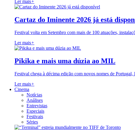
Ler mais
+
Cartaz do Iminente 2026 já está dispon
Festival volta em Setembro com mais de 100 atuações, instalaç
Ler mais
+
Pikika e mais uma dúzia ao MIL
Festival chega à décima edição com novos nomes de Portugal,
Ler mais
+
Cinema
Notícias
Análises
Entrevistas
Especiais
Festivais
Séries