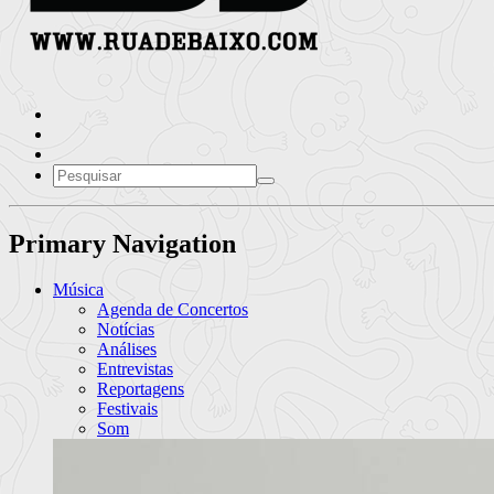
Primary Navigation
Música
Agenda de Concertos
Notícias
Análises
Entrevistas
Reportagens
Festivais
Som