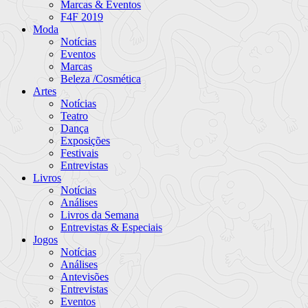
Marcas & Eventos
F4F 2019
Moda
Notícias
Eventos
Marcas
Beleza /Cosmética
Artes
Notícias
Teatro
Dança
Exposições
Festivais
Entrevistas
Livros
Notícias
Análises
Livros da Semana
Entrevistas & Especiais
Jogos
Notícias
Análises
Antevisões
Entrevistas
Eventos