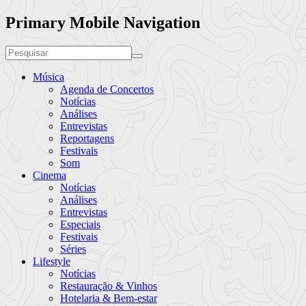
Primary Mobile Navigation
Música
Agenda de Concertos
Notícias
Análises
Entrevistas
Reportagens
Festivais
Som
Cinema
Notícias
Análises
Entrevistas
Especiais
Festivais
Séries
Lifestyle
Notícias
Restauração & Vinhos
Hotelaria & Bem-estar