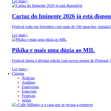
Ler mais
+
Cartaz do Iminente 2026 já está dispon
Festival volta em Setembro com mais de 100 atuações, instalaç
Ler mais
+
Pikika e mais uma dúzia ao MIL
Festival chega à décima edição com novos nomes de Portugal,
Ler mais
+
Cinema
Notícias
Análises
Entrevistas
Especiais
Festivais
Séries