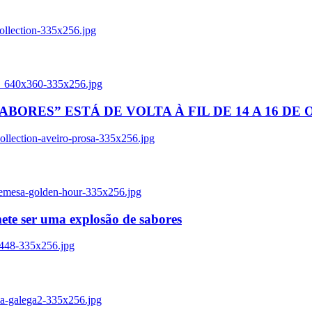
ollection-335x256.jpg
tl_640x360-335x256.jpg
BORES” ESTÁ DE VOLTA À FIL DE 14 A 16 DE
llection-aveiro-prosa-335x256.jpg
remesa-golden-hour-335x256.jpg
ete ser uma explosão de sabores
8448-335x256.jpg
ia-galega2-335x256.jpg