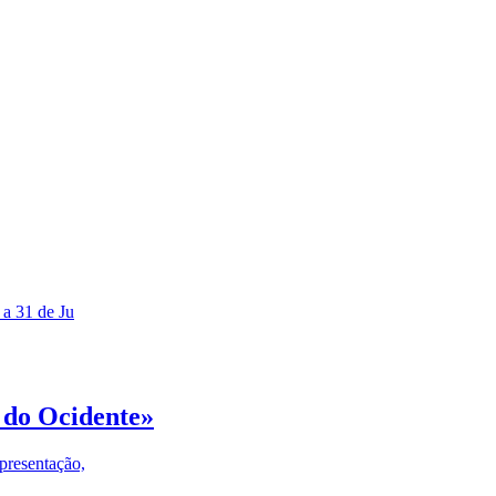
 a 31 de Ju
 do Ocidente»
presentação,