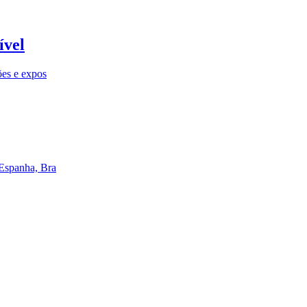
ível
ões e expos
 Espanha, Bra