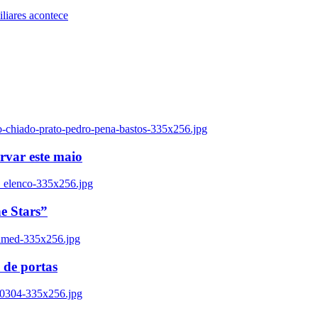
iares acontece
o-chiado-prato-pedro-pena-bastos-335x256.jpg
ervar este maio
_elenco-335x256.jpg
e Stars”
named-335x256.jpg
 de portas
00304-335x256.jpg