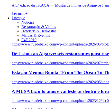
A 5.ª edição da TRAÇA — Mostra de Filmes de Arquivos Famil
Ler mais
+
Lifestyle
Notícias
Restauração & Vinhos
Hotelaria & Bem-estar
Marcas & Eventos
F4F 2019
https://www.ruadebaixo.com/wp-content/uploads/2026/05/brot
De Lisboa ao Algarve: seis restaurantes para res
https://www.ruadebaixo.com/wp-content/uploads/2024/07/emb
Estação Menina Bonita “From The Ocean To Th
https://www.ruadebaixo.com/wp-content/uploads/2024/05/un
A MUSA faz oito anos e vai festejar dentro e fora
https://www.ruadebaixo.com/wp-content/uploads/2023/12/dsc