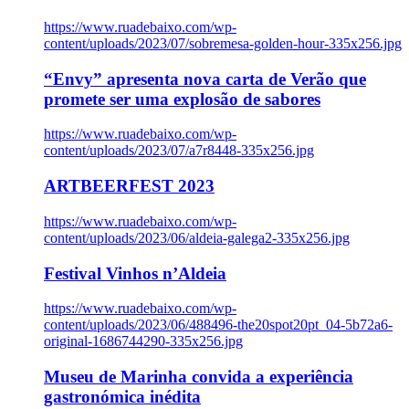
https://www.ruadebaixo.com/wp-
content/uploads/2023/07/sobremesa-golden-hour-335x256.jpg
“Envy” apresenta nova carta de Verão que
promete ser uma explosão de sabores
https://www.ruadebaixo.com/wp-
content/uploads/2023/07/a7r8448-335x256.jpg
ARTBEERFEST 2023
https://www.ruadebaixo.com/wp-
content/uploads/2023/06/aldeia-galega2-335x256.jpg
Festival Vinhos n’Aldeia
https://www.ruadebaixo.com/wp-
content/uploads/2023/06/488496-the20spot20pt_04-5b72a6-
original-1686744290-335x256.jpg
Museu de Marinha convida a experiência
gastronómica inédita