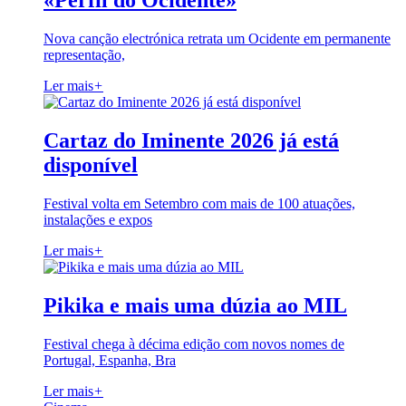
«Perfil do Ocidente»
Nova canção electrónica retrata um Ocidente em permanente
representação,
Ler mais
+
Cartaz do Iminente 2026 já está
disponível
Festival volta em Setembro com mais de 100 atuações,
instalações e expos
Ler mais
+
Pikika e mais uma dúzia ao MIL
Festival chega à décima edição com novos nomes de
Portugal, Espanha, Bra
Ler mais
+