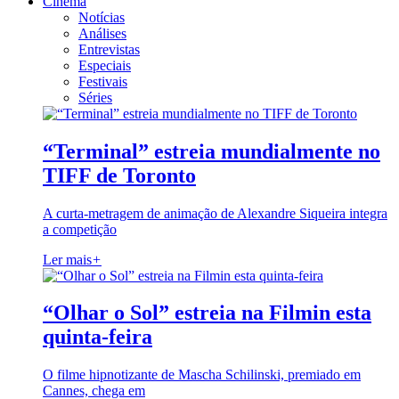
Cinema
Notícias
Análises
Entrevistas
Especiais
Festivais
Séries
“Terminal” estreia mundialmente no
TIFF de Toronto
A curta-metragem de animação de Alexandre Siqueira integra
a competição
Ler mais
+
“Olhar o Sol” estreia na Filmin esta
quinta-feira
O filme hipnotizante de Mascha Schilinski, premiado em
Cannes, chega em