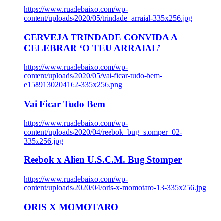
https://www.ruadebaixo.com/wp-
content/uploads/2020/05/trindade_arraial-335x256.jpg
CERVEJA TRINDADE CONVIDA A
CELEBRAR ‘O TEU ARRAIAL’
https://www.ruadebaixo.com/wp-
content/uploads/2020/05/vai-ficar-tudo-bem-
e1589130204162-335x256.png
Vai Ficar Tudo Bem
https://www.ruadebaixo.com/wp-
content/uploads/2020/04/reebok_bug_stomper_02-
335x256.jpg
Reebok x Alien U.S.C.M. Bug Stomper
https://www.ruadebaixo.com/wp-
content/uploads/2020/04/oris-x-momotaro-13-335x256.jpg
ORIS X MOMOTARO