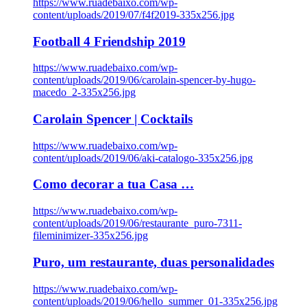
https://www.ruadebaixo.com/wp-
content/uploads/2019/07/f4f2019-335x256.jpg
Football 4 Friendship 2019
https://www.ruadebaixo.com/wp-
content/uploads/2019/06/carolain-spencer-by-hugo-
macedo_2-335x256.jpg
Carolain Spencer | Cocktails
https://www.ruadebaixo.com/wp-
content/uploads/2019/06/aki-catalogo-335x256.jpg
Como decorar a tua Casa …
https://www.ruadebaixo.com/wp-
content/uploads/2019/06/restaurante_puro-7311-
fileminimizer-335x256.jpg
Puro, um restaurante, duas personalidades
https://www.ruadebaixo.com/wp-
content/uploads/2019/06/hello_summer_01-335x256.jpg