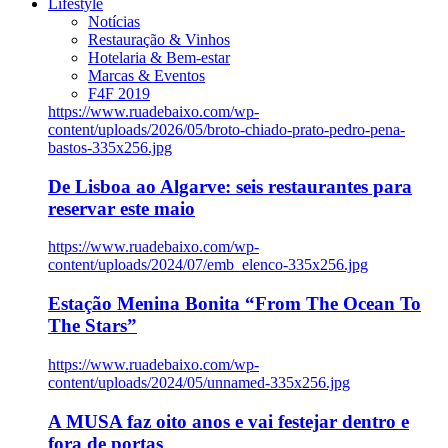
Lifestyle
Notícias
Restauração & Vinhos
Hotelaria & Bem-estar
Marcas & Eventos
F4F 2019
https://www.ruadebaixo.com/wp-
content/uploads/2026/05/broto-chiado-prato-pedro-pena-
bastos-335x256.jpg
De Lisboa ao Algarve: seis restaurantes para
reservar este maio
https://www.ruadebaixo.com/wp-
content/uploads/2024/07/emb_elenco-335x256.jpg
Estação Menina Bonita “From The Ocean To
The Stars”
https://www.ruadebaixo.com/wp-
content/uploads/2024/05/unnamed-335x256.jpg
A MUSA faz oito anos e vai festejar dentro e
fora de portas