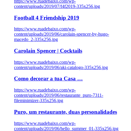
https://www.ruadebaixo.com/wp-
content/uploads/2019/07/f4f2019-335x256.jpg
Football 4 Friendship 2019
https://www.ruadebaixo.com/wp-
content/uploads/2019/06/carolain-spencer-by-hugo-
macedo_2-335x256.jpg
Carolain Spencer | Cocktails
https://www.ruadebaixo.com/wp-
content/uploads/2019/06/aki-catalogo-335x256.jpg
Como decorar a tua Casa …
https://www.ruadebaixo.com/wp-
content/uploads/2019/06/restaurante_puro-7311-
fileminimizer-335x256.jpg
Puro, um restaurante, duas personalidades
https://www.ruadebaixo.com/wp-
content/uploads/2019/06/hello_summer_01-335x256.jpg