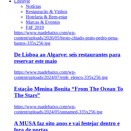
Lifestyle
Notícias
Restauração & Vinhos
Hotelaria & Bem-estar
Marcas & Eventos
F4F 2019
https://www.ruadebaixo.com/wp-
content/uploads/2026/05/broto-chiado-prato-pedro-pena-
bastos-335x256.jpg
De Lisboa ao Algarve: seis restaurantes para
reservar este maio
https://www.ruadebaixo.com/wp-
content/uploads/2024/07/emb_elenco-335x256.jpg
Estação Menina Bonita “From The Ocean To
The Stars”
https://www.ruadebaixo.com/wp-
content/uploads/2024/05/unnamed-335x256.jpg
A MUSA faz oito anos e vai festejar dentro e
fora de portas