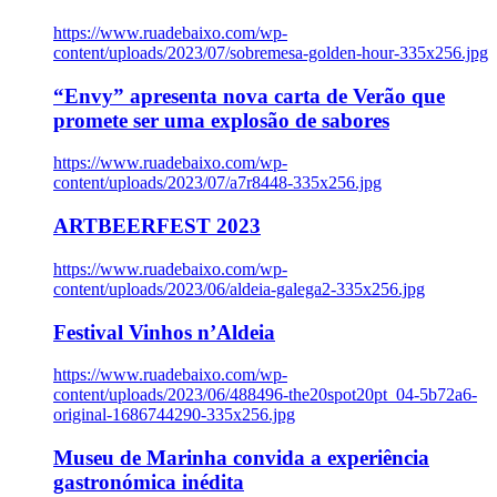
https://www.ruadebaixo.com/wp-
content/uploads/2023/07/sobremesa-golden-hour-335x256.jpg
“Envy” apresenta nova carta de Verão que
promete ser uma explosão de sabores
https://www.ruadebaixo.com/wp-
content/uploads/2023/07/a7r8448-335x256.jpg
ARTBEERFEST 2023
https://www.ruadebaixo.com/wp-
content/uploads/2023/06/aldeia-galega2-335x256.jpg
Festival Vinhos n’Aldeia
https://www.ruadebaixo.com/wp-
content/uploads/2023/06/488496-the20spot20pt_04-5b72a6-
original-1686744290-335x256.jpg
Museu de Marinha convida a experiência
gastronómica inédita