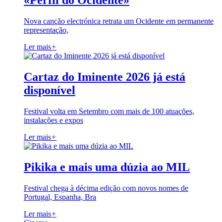
«Perfil do Ocidente»
Nova canção electrónica retrata um Ocidente em permanente
representação,
Ler mais
+
Cartaz do Iminente 2026 já está
disponível
Festival volta em Setembro com mais de 100 atuações,
instalações e expos
Ler mais
+
Pikika e mais uma dúzia ao MIL
Festival chega à décima edição com novos nomes de
Portugal, Espanha, Bra
Ler mais
+