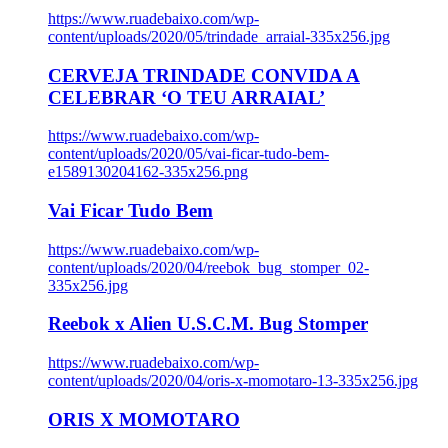
https://www.ruadebaixo.com/wp-
content/uploads/2020/05/trindade_arraial-335x256.jpg
CERVEJA TRINDADE CONVIDA A
CELEBRAR ‘O TEU ARRAIAL’
https://www.ruadebaixo.com/wp-
content/uploads/2020/05/vai-ficar-tudo-bem-
e1589130204162-335x256.png
Vai Ficar Tudo Bem
https://www.ruadebaixo.com/wp-
content/uploads/2020/04/reebok_bug_stomper_02-
335x256.jpg
Reebok x Alien U.S.C.M. Bug Stomper
https://www.ruadebaixo.com/wp-
content/uploads/2020/04/oris-x-momotaro-13-335x256.jpg
ORIS X MOMOTARO