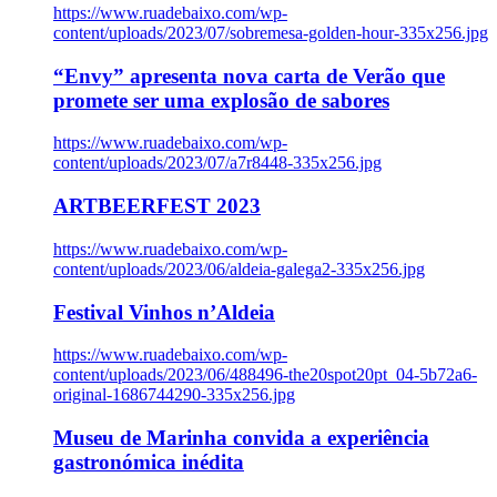
https://www.ruadebaixo.com/wp-
content/uploads/2023/07/sobremesa-golden-hour-335x256.jpg
“Envy” apresenta nova carta de Verão que
promete ser uma explosão de sabores
https://www.ruadebaixo.com/wp-
content/uploads/2023/07/a7r8448-335x256.jpg
ARTBEERFEST 2023
https://www.ruadebaixo.com/wp-
content/uploads/2023/06/aldeia-galega2-335x256.jpg
Festival Vinhos n’Aldeia
https://www.ruadebaixo.com/wp-
content/uploads/2023/06/488496-the20spot20pt_04-5b72a6-
original-1686744290-335x256.jpg
Museu de Marinha convida a experiência
gastronómica inédita