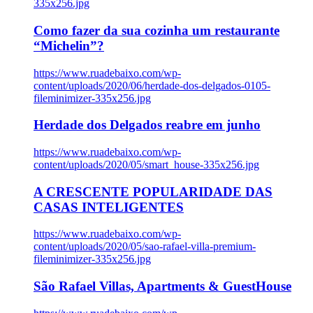
335x256.jpg
Como fazer da sua cozinha um restaurante
“Michelin”?
https://www.ruadebaixo.com/wp-
content/uploads/2020/06/herdade-dos-delgados-0105-
fileminimizer-335x256.jpg
Herdade dos Delgados reabre em junho
https://www.ruadebaixo.com/wp-
content/uploads/2020/05/smart_house-335x256.jpg
A CRESCENTE POPULARIDADE DAS
CASAS INTELIGENTES
https://www.ruadebaixo.com/wp-
content/uploads/2020/05/sao-rafael-villa-premium-
fileminimizer-335x256.jpg
São Rafael Villas, Apartments & GuestHouse