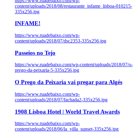
https://www.ruadebaixo.com/wp-
content/uploads/2018/08/restaurante_infame_lisboa-010215-
335x256.jpg
INFAME!
https://www.ruadebaixo.com/wp-
content/uploads/2018/07/dsc2353-335x256.jpg
Passeios no Tejo
https://www.ruadebaixo.com/wp-content/uploads/2018/07/o-
prego-da-peixaria-5-335x256.jpg
O Prego da Peixaria vai pregar para Algés
https://www.ruadebaixo.com/wp-
content/uploads/2018/07/fachada2-335x256.jpg
1908 Lisboa Hotel | World Travel Awards
https://www.ruadebaixo.com/wp-
content/uploads/2018/06/la_villa_sunset-335x256.jpg