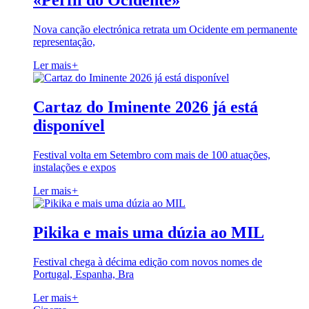
«Perfil do Ocidente»
Nova canção electrónica retrata um Ocidente em permanente
representação,
Ler mais
+
Cartaz do Iminente 2026 já está
disponível
Festival volta em Setembro com mais de 100 atuações,
instalações e expos
Ler mais
+
Pikika e mais uma dúzia ao MIL
Festival chega à décima edição com novos nomes de
Portugal, Espanha, Bra
Ler mais
+