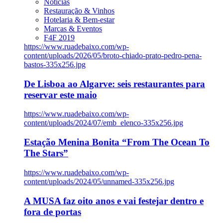
Notícias
Restauração & Vinhos
Hotelaria & Bem-estar
Marcas & Eventos
F4F 2019
https://www.ruadebaixo.com/wp-
content/uploads/2026/05/broto-chiado-prato-pedro-pena-
bastos-335x256.jpg
De Lisboa ao Algarve: seis restaurantes para
reservar este maio
https://www.ruadebaixo.com/wp-
content/uploads/2024/07/emb_elenco-335x256.jpg
Estação Menina Bonita “From The Ocean To
The Stars”
https://www.ruadebaixo.com/wp-
content/uploads/2024/05/unnamed-335x256.jpg
A MUSA faz oito anos e vai festejar dentro e
fora de portas