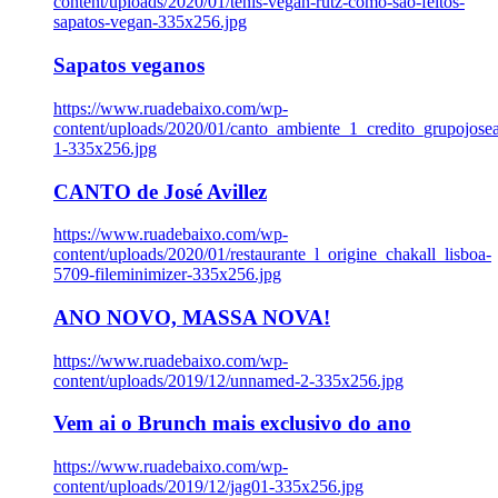
content/uploads/2020/01/tenis-vegan-rutz-como-sao-feitos-
sapatos-vegan-335x256.jpg
Sapatos veganos
https://www.ruadebaixo.com/wp-
content/uploads/2020/01/canto_ambiente_1_credito_grupojosea
1-335x256.jpg
CANTO de José Avillez
https://www.ruadebaixo.com/wp-
content/uploads/2020/01/restaurante_l_origine_chakall_lisboa-
5709-fileminimizer-335x256.jpg
ANO NOVO, MASSA NOVA!
https://www.ruadebaixo.com/wp-
content/uploads/2019/12/unnamed-2-335x256.jpg
Vem ai o Brunch mais exclusivo do ano
https://www.ruadebaixo.com/wp-
content/uploads/2019/12/jag01-335x256.jpg