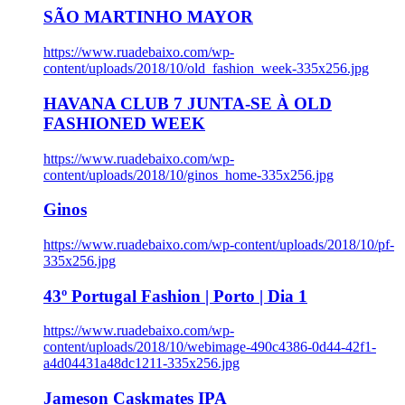
SÃO MARTINHO MAYOR
https://www.ruadebaixo.com/wp-
content/uploads/2018/10/old_fashion_week-335x256.jpg
HAVANA CLUB 7 JUNTA-SE À OLD
FASHIONED WEEK
https://www.ruadebaixo.com/wp-
content/uploads/2018/10/ginos_home-335x256.jpg
Ginos
https://www.ruadebaixo.com/wp-content/uploads/2018/10/pf-
335x256.jpg
43º Portugal Fashion | Porto | Dia 1
https://www.ruadebaixo.com/wp-
content/uploads/2018/10/webimage-490c4386-0d44-42f1-
a4d04431a48dc1211-335x256.jpg
Jameson Caskmates IPA