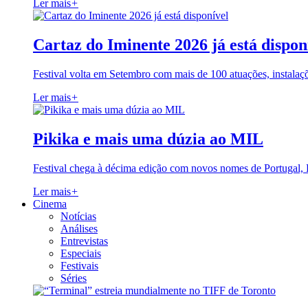
Ler mais
+
Cartaz do Iminente 2026 já está dispon
Festival volta em Setembro com mais de 100 atuações, instalaç
Ler mais
+
Pikika e mais uma dúzia ao MIL
Festival chega à décima edição com novos nomes de Portugal,
Ler mais
+
Cinema
Notícias
Análises
Entrevistas
Especiais
Festivais
Séries