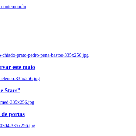
s contemporân
o-chiado-prato-pedro-pena-bastos-335x256.jpg
ervar este maio
_elenco-335x256.jpg
e Stars”
named-335x256.jpg
 de portas
00304-335x256.jpg