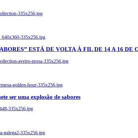
ollection-335x256.jpg
tl_640x360-335x256.jpg
BORES” ESTÁ DE VOLTA À FIL DE 14 A 16 DE
llection-aveiro-prosa-335x256.jpg
remesa-golden-hour-335x256.jpg
ete ser uma explosão de sabores
8448-335x256.jpg
ia-galega2-335x256.jpg