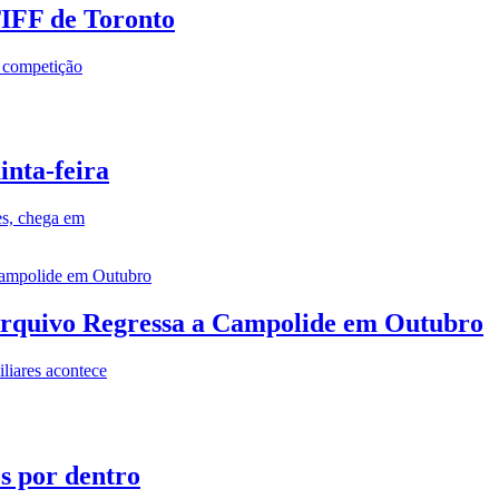
TIFF de Toronto
a competição
inta-feira
es, chega em
rquivo Regressa a Campolide em Outubro
iares acontece
os por dentro