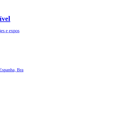
ível
ões e expos
 Espanha, Bra