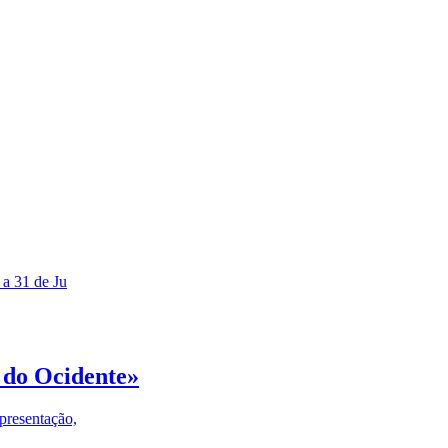
 a 31 de Ju
 do Ocidente»
presentação,