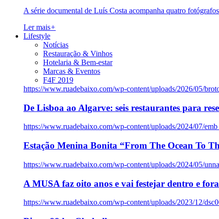
A série documental de Luís Costa acompanha quatro fotógrafo
Ler mais
+
Lifestyle
Notícias
Restauração & Vinhos
Hotelaria & Bem-estar
Marcas & Eventos
F4F 2019
https://www.ruadebaixo.com/wp-content/uploads/2026/05/brot
De Lisboa ao Algarve: seis restaurantes para res
https://www.ruadebaixo.com/wp-content/uploads/2024/07/emb
Estação Menina Bonita “From The Ocean To Th
https://www.ruadebaixo.com/wp-content/uploads/2024/05/un
A MUSA faz oito anos e vai festejar dentro e fora
https://www.ruadebaixo.com/wp-content/uploads/2023/12/dsc