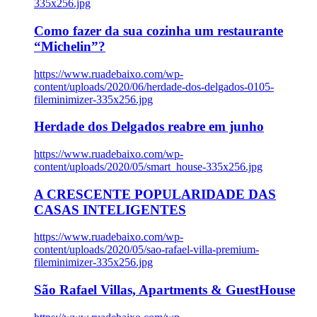
335x256.jpg
Como fazer da sua cozinha um restaurante
“Michelin”?
https://www.ruadebaixo.com/wp-
content/uploads/2020/06/herdade-dos-delgados-0105-
fileminimizer-335x256.jpg
Herdade dos Delgados reabre em junho
https://www.ruadebaixo.com/wp-
content/uploads/2020/05/smart_house-335x256.jpg
A CRESCENTE POPULARIDADE DAS
CASAS INTELIGENTES
https://www.ruadebaixo.com/wp-
content/uploads/2020/05/sao-rafael-villa-premium-
fileminimizer-335x256.jpg
São Rafael Villas, Apartments & GuestHouse