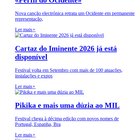
«Perfil do Ocidente»
Nova canção electrónica retrata um Ocidente em permanente
representação,
Ler mais
+
Cartaz do Iminente 2026 já está
disponível
Festival volta em Setembro com mais de 100 atuações,
instalações e expos
Ler mais
+
Pikika e mais uma dúzia ao MIL
Festival chega à décima edição com novos nomes de
Portugal, Espanha, Bra
Ler mais
+