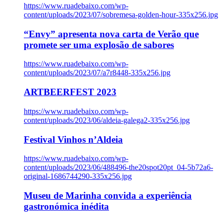
https://www.ruadebaixo.com/wp-
content/uploads/2023/07/sobremesa-golden-hour-335x256.jpg
“Envy” apresenta nova carta de Verão que
promete ser uma explosão de sabores
https://www.ruadebaixo.com/wp-
content/uploads/2023/07/a7r8448-335x256.jpg
ARTBEERFEST 2023
https://www.ruadebaixo.com/wp-
content/uploads/2023/06/aldeia-galega2-335x256.jpg
Festival Vinhos n’Aldeia
https://www.ruadebaixo.com/wp-
content/uploads/2023/06/488496-the20spot20pt_04-5b72a6-
original-1686744290-335x256.jpg
Museu de Marinha convida a experiência
gastronómica inédita