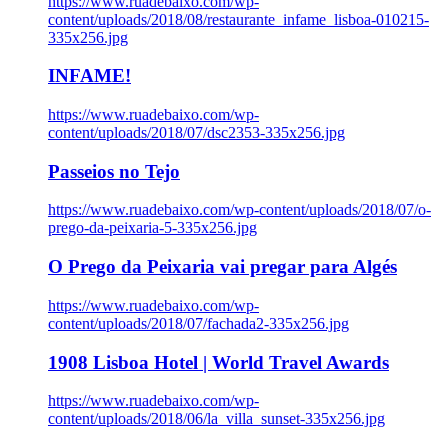
https://www.ruadebaixo.com/wp-
content/uploads/2018/08/restaurante_infame_lisboa-010215-
335x256.jpg
INFAME!
https://www.ruadebaixo.com/wp-
content/uploads/2018/07/dsc2353-335x256.jpg
Passeios no Tejo
https://www.ruadebaixo.com/wp-content/uploads/2018/07/o-
prego-da-peixaria-5-335x256.jpg
O Prego da Peixaria vai pregar para Algés
https://www.ruadebaixo.com/wp-
content/uploads/2018/07/fachada2-335x256.jpg
1908 Lisboa Hotel | World Travel Awards
https://www.ruadebaixo.com/wp-
content/uploads/2018/06/la_villa_sunset-335x256.jpg