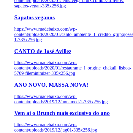
content/uploads/2020/01/tenis-vegan-rutz-como-sao-feitos-
sapatos-vegan-335x256.jpg
Sapatos veganos
https://www.ruadebaixo.com/wp-
content/uploads/2020/01/canto_ambiente_1_credito_grupojosea
1-335x256.jpg
CANTO de José Avillez
https://www.ruadebaixo.com/wp-
content/uploads/2020/01/restaurante_l_origine_chakall_lisboa-
5709-fileminimizer-335x256.jpg
ANO NOVO, MASSA NOVA!
https://www.ruadebaixo.com/wp-
content/uploads/2019/12/unnamed-2-335x256.jpg
Vem ai o Brunch mais exclusivo do ano
https://www.ruadebaixo.com/wp-
content/uploads/2019/12/jag01-335x256.jpg