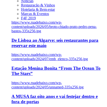
Notícias
Restauração & Vinhos
Hotelaria & Bem-estar
Marcas & Eventos
F4F 2019
https://www.ruadebaixo.com/wp-
content/uploads/2026/05/broto-chiado-prato-pedro-pena-
bastos-335x256.jpg
De Lisboa ao Algarve: seis restaurantes para
reservar este maio
https://www.ruadebaixo.com/wp-
content/uploads/2024/07/emb_elenco-335x256.jpg
Estação Menina Bonita “From The Ocean To
The Stars”
https://www.ruadebaixo.com/wp-
content/uploads/2024/05/unnamed-335x256.jpg
A MUSA faz oito anos e vai festejar dentro e
fora de portas