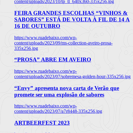
content/uploads/2023/10/tp_tl_640x360-335x256.jpg
FEIRA GRANDES ESCOLHAS “VINHOS &
SABORES” ESTÁ DE VOLTA À FIL DE 14 A
16 DE OUTUBRO
https://www.ruadebaixo.com/wp-
content/uploads/2023/09/ms-collection-aveiro-prosa-
335x256.jpg
“PROSA” ABRE EM AVEIRO
https://www.ruadebaixo.com/wp-
content/uploads/2023/07/sobremesa-golden-hour-335x256.jpg
“Envy” apresenta nova carta de Verão que
promete ser uma explosão de sabores
https://www.ruadebaixo.com/wp-
content/uploads/2023/07/a7r8448-335x256.jpg
ARTBEERFEST 2023