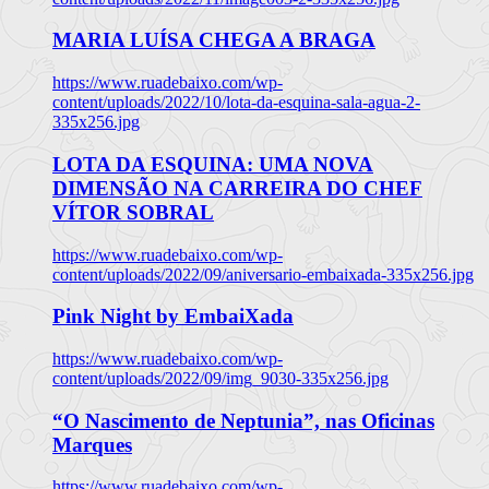
MARIA LUÍSA CHEGA A BRAGA
https://www.ruadebaixo.com/wp-
content/uploads/2022/10/lota-da-esquina-sala-agua-2-
335x256.jpg
LOTA DA ESQUINA: UMA NOVA
DIMENSÃO NA CARREIRA DO CHEF
VÍTOR SOBRAL
https://www.ruadebaixo.com/wp-
content/uploads/2022/09/aniversario-embaixada-335x256.jpg
Pink Night by EmbaiXada
https://www.ruadebaixo.com/wp-
content/uploads/2022/09/img_9030-335x256.jpg
“O Nascimento de Neptunia”, nas Oficinas
Marques
https://www.ruadebaixo.com/wp-