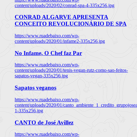
content/uploads/2020/02/conrad-spa-4-335x256.jpg
CONRAD ALGARVE APRESENTA
CONCEITO REVOLUCIONÁRIO DE SPA
https://www.ruadebaixo.com/wp-
content/uploads/2020/01/infame2-335x256.jpg
No Infame, O Chef faz Par
https://www.ruadebaixo.com/wp-
content/uploads/2020/01/tenis-vegan-rutz-como-sao-feitos-
sapatos-vegan-335x256.jpg
Sapatos veganos
https://www.ruadebaixo.com/wp-
content/uploads/2020/01/canto_ambiente_1_credito_grupojosea
1-335x256.jpg
CANTO de José Avillez
https://www.ruadebaixo.com/wp-