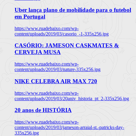
Uber lança plano de mobilidade para o futebol
em Portugal
https://www.ruadebaixo.com/wp-
content/uploads/2019/03/casorio_-1-335x256.jpg
CASÓRIO: JAMESON CASKMATES &
CERVEJA MUSA
https://www.ruadebaixo.com/wp-
content/uploads/2019/03/nature-335x256.jpg
NIKE CELEBRA AIR MAX 720
https://www.ruadebaixo.com/wp-
content/uploads/2019/03/20aniv_historia_pt_2-335x256.jpg
20 anos de HISTÓRIA
https://www.ruadebaixo.com/wp-
content/uploads/2019/03/jameson-arraial-st.-patricks-day-
335x256.jpg