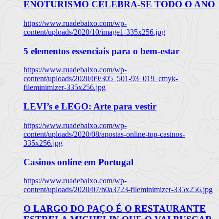
ENOTURISMO CELEBRA-SE TODO O ANO
https://www.ruadebaixo.com/wp-
content/uploads/2020/10/image1-335x256.jpg
5 elementos essenciais para o bem-estar
https://www.ruadebaixo.com/wp-
content/uploads/2020/09/305_501-93_019_cmyk-
fileminimizer-335x256.jpg
LEVI’s e LEGO: Arte para vestir
https://www.ruadebaixo.com/wp-
content/uploads/2020/08/apostas-online-top-casinos-
335x256.jpg
Casinos online em Portugal
https://www.ruadebaixo.com/wp-
content/uploads/2020/07/h0a3723-fileminimizer-335x256.jpg
O LARGO DO PAÇO É O RESTAURANTE