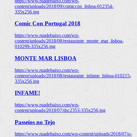
https://www.ruadebaixo.com/wp-
content/uploads/2018/09/comiccon_lisboa-012354-
335x256.jpg
Comic Con Portugal 2018
https://www.ruadebaixo.com/wp-
content/uploads/2018/08/restaurante_monte_mar_lisboa-
010299-335x256.jpg
MONTE MAR LISBOA
https://www.ruadebaixo.com/wp-
content/uploads/2018/08/restaurante_infame_lisboa-010215-
335x256.jpg
INFAME!
https://www.ruadebaixo.com/wp-
content/uploads/2018/07/dsc2353-335x256.jpg
Passeios no Tejo
https://www.ruadebaixo.com/wp-content/uploads/2018/07/o-