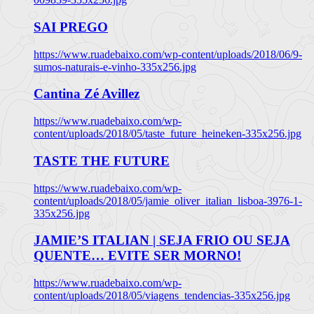
SAI PREGO
https://www.ruadebaixo.com/wp-content/uploads/2018/06/9-
sumos-naturais-e-vinho-335x256.jpg
Cantina Zé Avillez
https://www.ruadebaixo.com/wp-
content/uploads/2018/05/taste_future_heineken-335x256.jpg
TASTE THE FUTURE
https://www.ruadebaixo.com/wp-
content/uploads/2018/05/jamie_oliver_italian_lisboa-3976-1-
335x256.jpg
JAMIE’S ITALIAN | SEJA FRIO OU SEJA
QUENTE… EVITE SER MORNO!
https://www.ruadebaixo.com/wp-
content/uploads/2018/05/viagens_tendencias-335x256.jpg