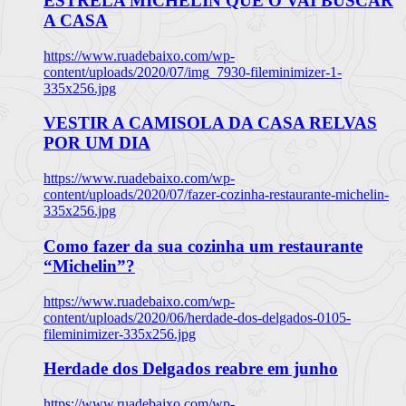
ESTRELA MICHELIN QUE O VAI BUSCAR
A CASA
https://www.ruadebaixo.com/wp-
content/uploads/2020/07/img_7930-fileminimizer-1-
335x256.jpg
VESTIR A CAMISOLA DA CASA RELVAS
POR UM DIA
https://www.ruadebaixo.com/wp-
content/uploads/2020/07/fazer-cozinha-restaurante-michelin-
335x256.jpg
Como fazer da sua cozinha um restaurante
“Michelin”?
https://www.ruadebaixo.com/wp-
content/uploads/2020/06/herdade-dos-delgados-0105-
fileminimizer-335x256.jpg
Herdade dos Delgados reabre em junho
https://www.ruadebaixo.com/wp-