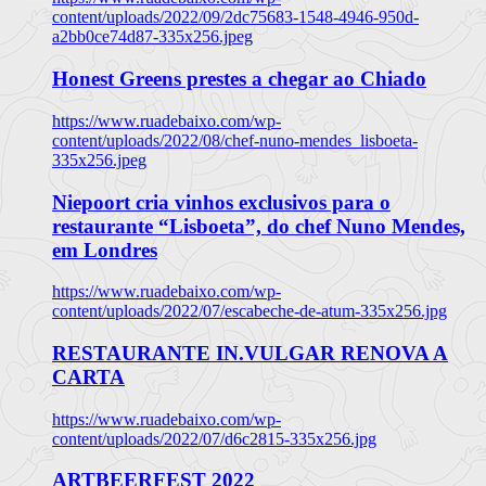
content/uploads/2022/09/2dc75683-1548-4946-950d-
a2bb0ce74d87-335x256.jpeg
Honest Greens prestes a chegar ao Chiado
https://www.ruadebaixo.com/wp-
content/uploads/2022/08/chef-nuno-mendes_lisboeta-
335x256.jpeg
Niepoort cria vinhos exclusivos para o
restaurante “Lisboeta”, do chef Nuno Mendes,
em Londres
https://www.ruadebaixo.com/wp-
content/uploads/2022/07/escabeche-de-atum-335x256.jpg
RESTAURANTE IN.VULGAR RENOVA A
CARTA
https://www.ruadebaixo.com/wp-
content/uploads/2022/07/d6c2815-335x256.jpg
ARTBEERFEST 2022