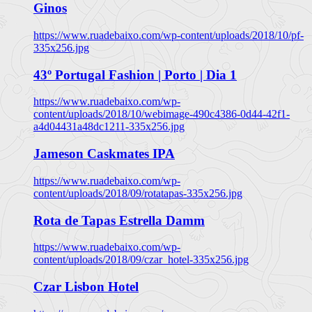
Ginos
https://www.ruadebaixo.com/wp-content/uploads/2018/10/pf-
335x256.jpg
43º Portugal Fashion | Porto | Dia 1
https://www.ruadebaixo.com/wp-
content/uploads/2018/10/webimage-490c4386-0d44-42f1-
a4d04431a48dc1211-335x256.jpg
Jameson Caskmates IPA
https://www.ruadebaixo.com/wp-
content/uploads/2018/09/rotatapas-335x256.jpg
Rota de Tapas Estrella Damm
https://www.ruadebaixo.com/wp-
content/uploads/2018/09/czar_hotel-335x256.jpg
Czar Lisbon Hotel