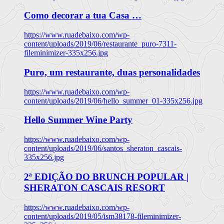
Como decorar a tua Casa …
https://www.ruadebaixo.com/wp-
content/uploads/2019/06/restaurante_puro-7311-
fileminimizer-335x256.jpg
Puro, um restaurante, duas personalidades
https://www.ruadebaixo.com/wp-
content/uploads/2019/06/hello_summer_01-335x256.jpg
Hello Summer Wine Party
https://www.ruadebaixo.com/wp-
content/uploads/2019/06/santos_sheraton_cascais-
335x256.jpg
2ª EDIÇÃO DO BRUNCH POPULAR |
SHERATON CASCAIS RESORT
https://www.ruadebaixo.com/wp-
content/uploads/2019/05/ism38178-fileminimizer-