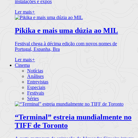
instalações e expos
Ler mais
+
Pikika e mais uma dúzia ao MIL
Festival chega à décima edição com novos nomes de
Portugal, Espanha, Bra
Ler mais
+
Cinema
Notícias
Análises
Entrevistas
Especiais
Festivais
Séries
“Terminal” estreia mundialmente no
TIFF de Toronto