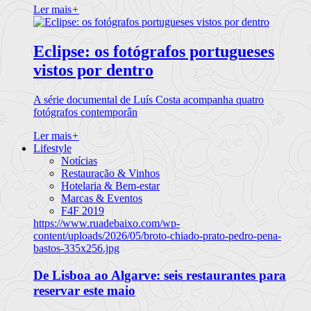
Ler mais
+
Eclipse: os fotógrafos portugueses
vistos por dentro
A série documental de Luís Costa acompanha quatro
fotógrafos contemporân
Ler mais
+
Lifestyle
Notícias
Restauração & Vinhos
Hotelaria & Bem-estar
Marcas & Eventos
F4F 2019
https://www.ruadebaixo.com/wp-
content/uploads/2026/05/broto-chiado-prato-pedro-pena-
bastos-335x256.jpg
De Lisboa ao Algarve: seis restaurantes para
reservar este maio