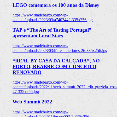
LEGO comemora os 100 anos da Disney
https://www.ruadebaixo.com/wp-
content/uploads/2023/03/a7403442-335x256.jpg
TAP e “The Art of Tasting Portugal”
apresentam Local Stars
https://www.ruadebaixo.com/wp-
content/uploads/2023/03/lf_realinteriores-26-335x256.jpg
“REAL BY CASA DA CALÇADA”, NO
PORTO, REABRE COM CONCEITO
RENOVADO
https://www.ruadebaixo.com/wp-
content/uploads/2022/11/web_summit_2022_rdb_graziela_cost
47-335x256.jpg
Web Summit 2022
https://www.ruadebaixo.com/wp-
content/uploads/2022/11/image003-2-335x256.jpg