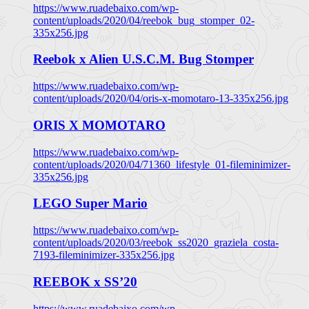
https://www.ruadebaixo.com/wp-
content/uploads/2020/04/reebok_bug_stomper_02-
335x256.jpg
Reebok x Alien U.S.C.M. Bug Stomper
https://www.ruadebaixo.com/wp-
content/uploads/2020/04/oris-x-momotaro-13-335x256.jpg
ORIS X MOMOTARO
https://www.ruadebaixo.com/wp-
content/uploads/2020/04/71360_lifestyle_01-fileminimizer-
335x256.jpg
LEGO Super Mario
https://www.ruadebaixo.com/wp-
content/uploads/2020/03/reebok_ss2020_graziela_costa-
7193-fileminimizer-335x256.jpg
REEBOK x SS’20
https://www.ruadebaixo.com/wp-