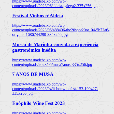
https://www.ruadebaixo.com/wp-
content/uploads/2023/06/aldeia-galega2-335x256.jpg
Festival Vinhos n’Aldeia
https://www.ruadebaixo.com/wp-
content/uploads/2023/06/488496-the20spot20pt_04-5b72a6-
original-1686744290-335x256.jpg
Museu de Marinha convida a experiência
gastronómica inédita
https://www.ruadebaixo.com/wp-
content/uploads/2023/05/musa7anos-335x256.jpg
7 ANOS DE MUSA
https://www.ruadebaixo.com/wp-
content/uploads/2023/04/lisbonwinefest-153-190427-
335x256.jpg
Enóphilo Wine Fest 2023
https://www.ruadebaixo.com/wp-