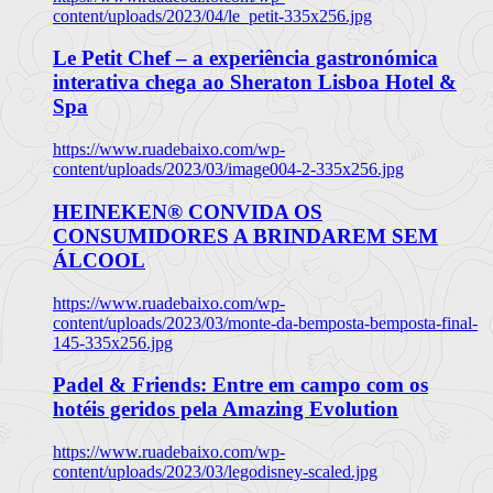
content/uploads/2023/04/le_petit-335x256.jpg
Le Petit Chef – a experiência gastronómica
interativa chega ao Sheraton Lisboa Hotel &
Spa
https://www.ruadebaixo.com/wp-
content/uploads/2023/03/image004-2-335x256.jpg
HEINEKEN® CONVIDA OS
CONSUMIDORES A BRINDAREM SEM
ÁLCOOL
https://www.ruadebaixo.com/wp-
content/uploads/2023/03/monte-da-bemposta-bemposta-final-
145-335x256.jpg
Padel & Friends: Entre em campo com os
hotéis geridos pela Amazing Evolution
https://www.ruadebaixo.com/wp-
content/uploads/2023/03/legodisney-scaled.jpg