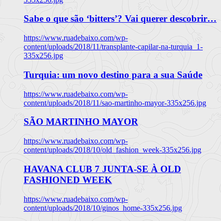
Sabe o que são ‘bitters’? Vai querer descobrir…
https://www.ruadebaixo.com/wp-
content/uploads/2018/11/transplante-capilar-na-turquia_1-
335x256.jpg
Turquia: um novo destino para a sua Saúde
https://www.ruadebaixo.com/wp-
content/uploads/2018/11/sao-martinho-mayor-335x256.jpg
SÃO MARTINHO MAYOR
https://www.ruadebaixo.com/wp-
content/uploads/2018/10/old_fashion_week-335x256.jpg
HAVANA CLUB 7 JUNTA-SE À OLD
FASHIONED WEEK
https://www.ruadebaixo.com/wp-
content/uploads/2018/10/ginos_home-335x256.jpg