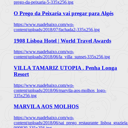
prego-da-peixaria-5-335x256.jpg
O Prego da Peixaria vai pregar para Algés
https://www.ruadebaixo.com/wp-
content/uploads/2018/07/fachada2-335x256.jpg
1908 Lisboa Hotel | World Travel Awards
https://www.ruadebaixo.com/wp-
content/uploads/2018/06/la_villa_sunset-335x256.jpg
VILLA TAMARIZ UTOPIA . Penha Longa
Resort
https://www.ruadebaixo.com/wp-
content/uploads/2018/06/marvila-aos-molhos_logo-
335x256.jpg
MARVILA AOS MOLHOS
https://www.ruadebaixo.com/wp-
content/uploads/2018/06/sai_prego_restaurante_lisboa_graziela
009839-335x256.jpg