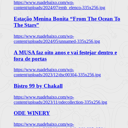
https://www.ruadebaixo.com/wp-
content/uploads/2024/07/emb_elenco-335x256.jpg
Estação Menina Bonita “From The Ocean To
The Stars”
https://www.ruadebaixo.com/wp-
content/uploads/2024/05/unnamed-335x256.jpg
A MUSA faz oito anos e vai festejar dentro e
fora de portas
https://www.ruadebaixo.com/wp-
content/uploads/2023/12/dsc00304-335x256.jpg
Bistro 99 by Chakall
https://www.ruadebaixo.com/wp-
content/uploads/2023/11/odecollection-335x256.jpg
ODE WINERY
https://www.ruadebaixo.com/wp-