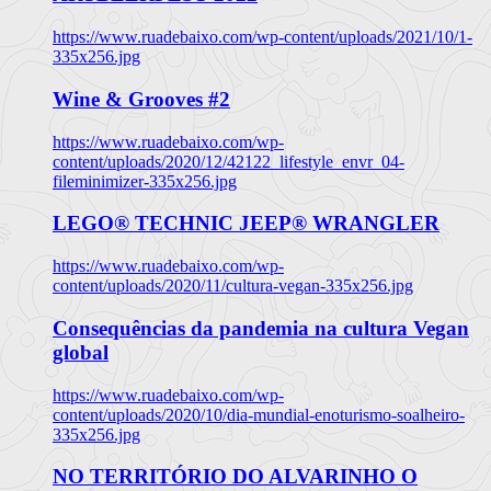
https://www.ruadebaixo.com/wp-content/uploads/2021/10/1-
335x256.jpg
Wine & Grooves #2
https://www.ruadebaixo.com/wp-
content/uploads/2020/12/42122_lifestyle_envr_04-
fileminimizer-335x256.jpg
LEGO® TECHNIC JEEP® WRANGLER
https://www.ruadebaixo.com/wp-
content/uploads/2020/11/cultura-vegan-335x256.jpg
Consequências da pandemia na cultura Vegan
global
https://www.ruadebaixo.com/wp-
content/uploads/2020/10/dia-mundial-enoturismo-soalheiro-
335x256.jpg
NO TERRITÓRIO DO ALVARINHO O