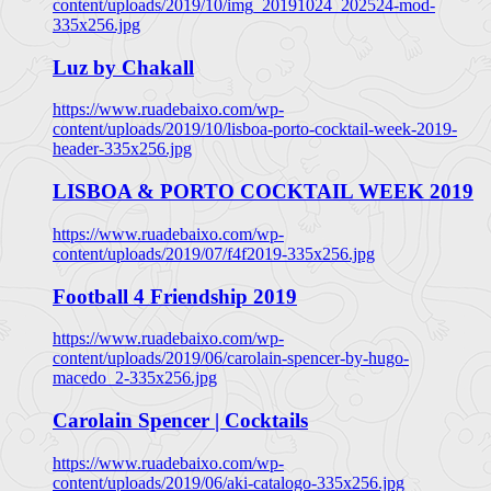
content/uploads/2019/10/img_20191024_202524-mod-
335x256.jpg
Luz by Chakall
https://www.ruadebaixo.com/wp-
content/uploads/2019/10/lisboa-porto-cocktail-week-2019-
header-335x256.jpg
LISBOA & PORTO COCKTAIL WEEK 2019
https://www.ruadebaixo.com/wp-
content/uploads/2019/07/f4f2019-335x256.jpg
Football 4 Friendship 2019
https://www.ruadebaixo.com/wp-
content/uploads/2019/06/carolain-spencer-by-hugo-
macedo_2-335x256.jpg
Carolain Spencer | Cocktails
https://www.ruadebaixo.com/wp-
content/uploads/2019/06/aki-catalogo-335x256.jpg