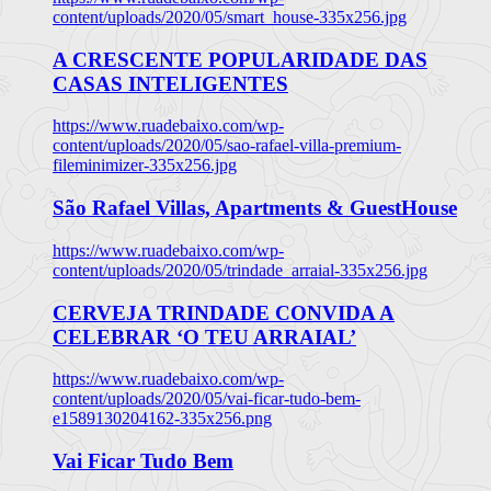
content/uploads/2020/05/smart_house-335x256.jpg
A CRESCENTE POPULARIDADE DAS
CASAS INTELIGENTES
https://www.ruadebaixo.com/wp-
content/uploads/2020/05/sao-rafael-villa-premium-
fileminimizer-335x256.jpg
São Rafael Villas, Apartments & GuestHouse
https://www.ruadebaixo.com/wp-
content/uploads/2020/05/trindade_arraial-335x256.jpg
CERVEJA TRINDADE CONVIDA A
CELEBRAR ‘O TEU ARRAIAL’
https://www.ruadebaixo.com/wp-
content/uploads/2020/05/vai-ficar-tudo-bem-
e1589130204162-335x256.png
Vai Ficar Tudo Bem