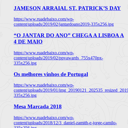
JAMESON ARRAIAL ST. PATRICK’S DAY
https://www.ruadebaixo.com/wp-
content/uploads/2019/02/jantardoano2019-335x256.jpg
“O JANTAR DO ANO” CHEGA A LISBOA A
4 DE MAIO
https://www.ruadebaixo.com/wp-
content/uploads/2019/02/ppvawards_755x470px-
335x256.jpg
Os melhores vinhos de Portugal
https://www.ruadebaixo.com/wp-
content/uploads/2019/01/img_20190121_202535_resized_20
335x256.jpg
Mesa Marcada 2018
https://www.ruadebaixo.com/wp-
content/uploads/2018/12/3_daniel-zamith-e-jorge-camilo-
335x256.jpg