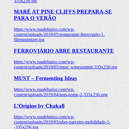
335x256.jpg
MARÉ AT PINE CLIFFS PREPARA-SE
PARA O VERÃO
https://www.ruadebaixo.com/wp-
content/uploads/2019/05/restaurante-ferroviario-1-
fileminimizer.jpg
FERROVIÁRIO ABRE RESTAURANTE
https://www.ruadebaixo.com/wp-
content/uploads/2019/05/must_winesummit-335x256.jpg
MUST – Fermenting Ideas
https://www.ruadebaixo.com/wp-
content/uploads/2019/04/sem-nome-2-335x256.png
L’Origine by Chakall
https://www.ruadebaixo.com/wp-
content/uploads/2019/03/uber-parceiro-mobilidade-1-
-335x256.jpg