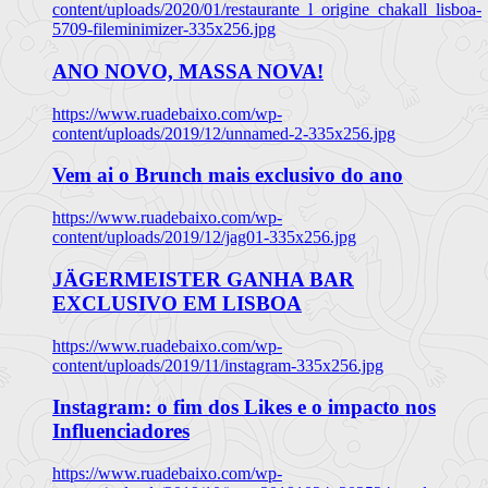
content/uploads/2020/01/restaurante_l_origine_chakall_lisboa-
5709-fileminimizer-335x256.jpg
ANO NOVO, MASSA NOVA!
https://www.ruadebaixo.com/wp-
content/uploads/2019/12/unnamed-2-335x256.jpg
Vem ai o Brunch mais exclusivo do ano
https://www.ruadebaixo.com/wp-
content/uploads/2019/12/jag01-335x256.jpg
JÄGERMEISTER GANHA BAR
EXCLUSIVO EM LISBOA
https://www.ruadebaixo.com/wp-
content/uploads/2019/11/instagram-335x256.jpg
Instagram: o fim dos Likes e o impacto nos
Influenciadores
https://www.ruadebaixo.com/wp-