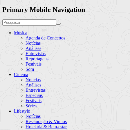
Primary Mobile Navigation
Música
Agenda de Concertos
Notícias
Análises
Entrevistas
Reportagens
Festivais
Som
Cinema
Notícias
Análises
Entrevistas
Especiais
Festivais
Séries
Lifestyle
Notícias
Restauração & Vinhos
Hotelaria & Bem-estar