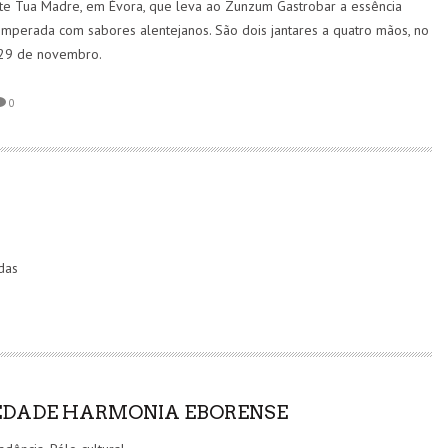
te Tua Madre, em Évora, que leva ao Zunzum Gastrobar a essência
temperada com sabores alentejanos. São dois jantares a quatro mãos, no
 29 de novembro.
0
BOM MALANDRO X VANESSA SANTOS: UMA COLEÇÃO
QUE VESTE O ESPÍRITO MALANDRO
MARCAS
5 AGO
das
EDADE HARMONIA EBORENSE