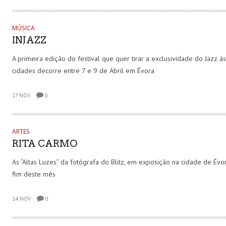
MÚSICA
INJAZZ
A primeira edição do festival que quer tirar a exclusividade do Jazz à
cidades decorre entre 7 e 9 de Abril em Évora
17 NOV
0
ARTES
RITA CARMO
As “Altas Luzes” da fotógrafa do Blitz, em exposição na cidade de Évo
fim deste mês
14 NOV
0