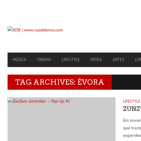
SECONDARY
NAVIGATION
PRIMARY
MÚSICA
CINEMA
LIFESTYLE
MODA
ARTES
LIV
NAVIGATION
TAG ARCHIVES: ÉVORA
LIFESTYLE
ZUNZ
Em novem
que traze
experiênc