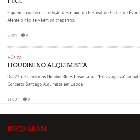
FIKE
Fiquem a conhecer a edição deste ano do Festival de Curtas de Évora
Alentejo não se vêem só chaparros.
5 NOV
0
MÚSICA
HOUDINI NO ALQUIMISTA
Dia 22 de Janeiro os Houdini Blues levam a sua “Extravaganza” ao pal
Concerto Santiago Alquimista em Lisboa.
22 OUT
0
INSTAGRAM