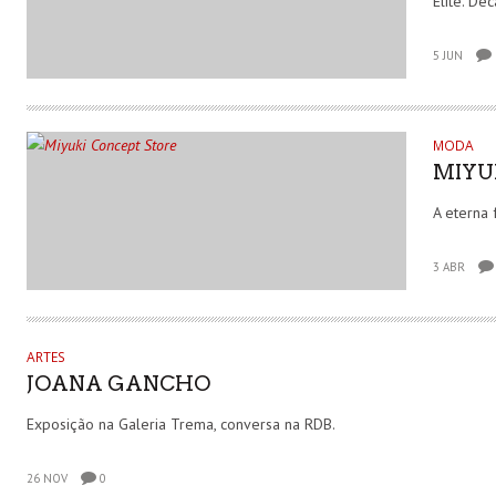
Elite. Dec
5 JUN
MODA
MIYU
A eterna 
3 ABR
ARTES
JOANA GANCHO
Exposição na Galeria Trema, conversa na RDB.
26 NOV
0