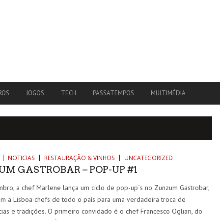
ROS
JOGOS
TECH
PASSATEMPOS
MULTIMÉDIA
NOTICIAS
RESTAURAÇÃO & VINHOS
UNCATEGORIZED
UM GASTROBAR – POP-UP #1
bro, a chef Marlene lança um ciclo de pop-up´s no Zunzum Gastrobar,
m a Lisboa chefs de todo o país para uma verdadeira troca de
ias e tradições. O primeiro convidado é o chef Francesco Ogliari, do