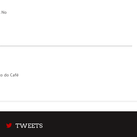
. No
co do Café
TWEETS