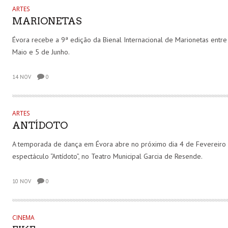
ARTES
MARIONETAS
Évora recebe a 9ª edição da Bienal Internacional de Marionetas entr
Maio e 5 de Junho.
14 NOV
0
ARTES
ANTÍDOTO
A temporada de dança em Évora abre no próximo dia 4 de Fevereiro
espectáculo “Antídoto”, no Teatro Municipal Garcia de Resende.
10 NOV
0
CINEMA