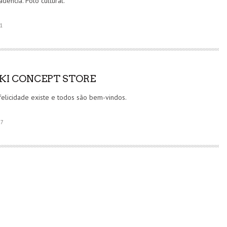
adência. Pólo cultural.
1
KI CONCEPT STORE
felicidade existe e todos são bem-vindos.
7