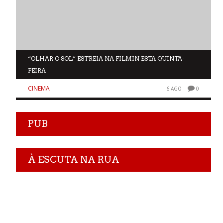
“OLHAR O SOL” ESTREIA NA FILMIN ESTA QUINTA-
FEIRA
CINEMA
0
6 AGO
0
PUB
À ESCUTA NA RUA