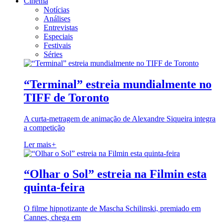
Cinema
Notícias
Análises
Entrevistas
Especiais
Festivais
Séries
“Terminal” estreia mundialmente no
TIFF de Toronto
A curta-metragem de animação de Alexandre Siqueira integra
a competição
Ler mais
+
“Olhar o Sol” estreia na Filmin esta
quinta-feira
O filme hipnotizante de Mascha Schilinski, premiado em
Cannes, chega em