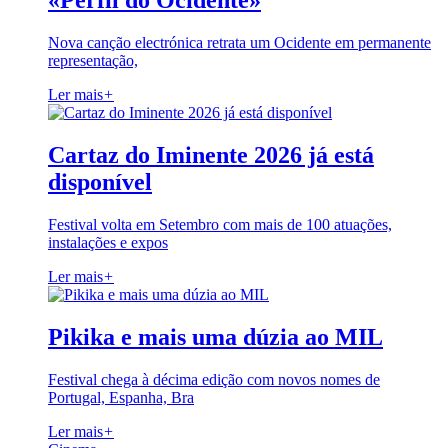
«Perfil do Ocidente»
Nova canção electrónica retrata um Ocidente em permanente
representação,
Ler mais
+
Cartaz do Iminente 2026 já está
disponível
Festival volta em Setembro com mais de 100 atuações,
instalações e expos
Ler mais
+
Pikika e mais uma dúzia ao MIL
Festival chega à décima edição com novos nomes de
Portugal, Espanha, Bra
Ler mais
+