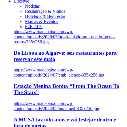
Lifestyle
Notícias
Restauração & Vinhos
Hotelaria & Bem-estar
Marcas & Eventos
F4F 2019
https://www.ruadebaixo.com/wp-
content/uploads/2026/05/broto-chiado-prato-pedro-pena-
bastos-335x256.jpg
De Lisboa ao Algarve: seis restaurantes para
reservar este maio
https://www.ruadebaixo.com/wp-
content/uploads/2024/07/emb_elenco-335x256.jpg
Estação Menina Bonita “From The Ocean To
The Stars”
https://www.ruadebaixo.com/wp-
content/uploads/2024/05/unnamed-335x256.jpg
A MUSA faz oito anos e vai festejar dentro e
fora de portas