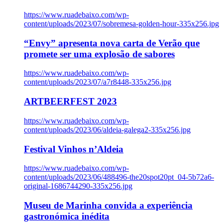
https://www.ruadebaixo.com/wp-
content/uploads/2023/07/sobremesa-golden-hour-335x256.jpg
“Envy” apresenta nova carta de Verão que
promete ser uma explosão de sabores
https://www.ruadebaixo.com/wp-
content/uploads/2023/07/a7r8448-335x256.jpg
ARTBEERFEST 2023
https://www.ruadebaixo.com/wp-
content/uploads/2023/06/aldeia-galega2-335x256.jpg
Festival Vinhos n’Aldeia
https://www.ruadebaixo.com/wp-
content/uploads/2023/06/488496-the20spot20pt_04-5b72a6-
original-1686744290-335x256.jpg
Museu de Marinha convida a experiência
gastronómica inédita