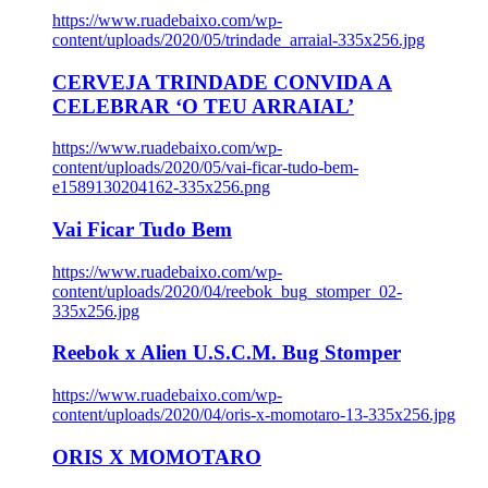
https://www.ruadebaixo.com/wp-
content/uploads/2020/05/trindade_arraial-335x256.jpg
CERVEJA TRINDADE CONVIDA A
CELEBRAR ‘O TEU ARRAIAL’
https://www.ruadebaixo.com/wp-
content/uploads/2020/05/vai-ficar-tudo-bem-
e1589130204162-335x256.png
Vai Ficar Tudo Bem
https://www.ruadebaixo.com/wp-
content/uploads/2020/04/reebok_bug_stomper_02-
335x256.jpg
Reebok x Alien U.S.C.M. Bug Stomper
https://www.ruadebaixo.com/wp-
content/uploads/2020/04/oris-x-momotaro-13-335x256.jpg
ORIS X MOMOTARO