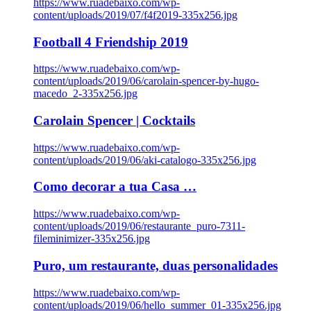
https://www.ruadebaixo.com/wp-
content/uploads/2019/07/f4f2019-335x256.jpg
Football 4 Friendship 2019
https://www.ruadebaixo.com/wp-
content/uploads/2019/06/carolain-spencer-by-hugo-
macedo_2-335x256.jpg
Carolain Spencer | Cocktails
https://www.ruadebaixo.com/wp-
content/uploads/2019/06/aki-catalogo-335x256.jpg
Como decorar a tua Casa …
https://www.ruadebaixo.com/wp-
content/uploads/2019/06/restaurante_puro-7311-
fileminimizer-335x256.jpg
Puro, um restaurante, duas personalidades
https://www.ruadebaixo.com/wp-
content/uploads/2019/06/hello_summer_01-335x256.jpg