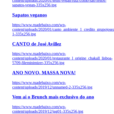
content/uploads/2020/01/tenis-vegan-rutz-como-sao-feitos-
sapatos-vegan-335x256.jpg
Sapatos veganos
https://www.ruadebaixo.com/wp-
content/uploads/2020/01/canto_ambiente_1_credito_grupojosea
1-335x256.jpg
CANTO de José Avillez
https://www.ruadebaixo.com/wp-
content/uploads/2020/01/restaurante_l_origine_chakall_lisboa-
5709-fileminimizer-335x256.jpg
ANO NOVO, MASSA NOVA!
https://www.ruadebaixo.com/wp-
content/uploads/2019/12/unnamed-2-335x256.jpg
Vem ai o Brunch mais exclusivo do ano
https://www.ruadebaixo.com/wp-
content/uploads/2019/12/jag01-335x256.jpg