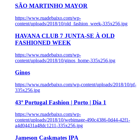
SÃO MARTINHO MAYOR
https://www.ruadebaixo.com/wp-
content/uploads/2018/10/old_fashion_week-335x256.jpg
HAVANA CLUB 7 JUNTA-SE À OLD
FASHIONED WEEK
https://www.ruadebaixo.com/wp-
content/uploads/2018/10/ginos_home-335x256.jpg
Ginos
https://www.ruadebaixo.com/wp-content/uploads/2018/10/pf-
335x256.jpg
43º Portugal Fashion | Porto | Dia 1
https://www.ruadebaixo.com/wp-
content/uploads/2018/10/webimage-490c4386-0d44-42f1-
a4d04431a48dc1211-335x256.jpg
Jameson Caskmates IPA