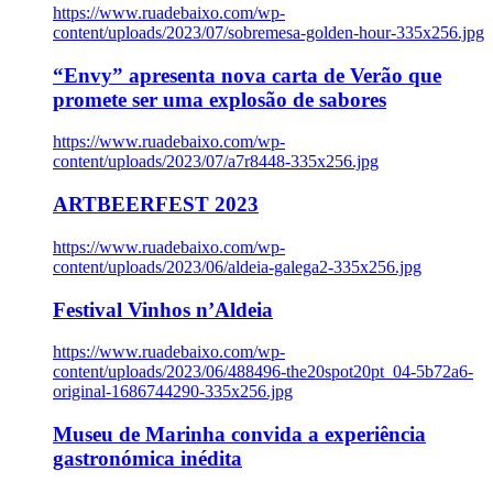
https://www.ruadebaixo.com/wp-
content/uploads/2023/07/sobremesa-golden-hour-335x256.jpg
“Envy” apresenta nova carta de Verão que
promete ser uma explosão de sabores
https://www.ruadebaixo.com/wp-
content/uploads/2023/07/a7r8448-335x256.jpg
ARTBEERFEST 2023
https://www.ruadebaixo.com/wp-
content/uploads/2023/06/aldeia-galega2-335x256.jpg
Festival Vinhos n’Aldeia
https://www.ruadebaixo.com/wp-
content/uploads/2023/06/488496-the20spot20pt_04-5b72a6-
original-1686744290-335x256.jpg
Museu de Marinha convida a experiência
gastronómica inédita