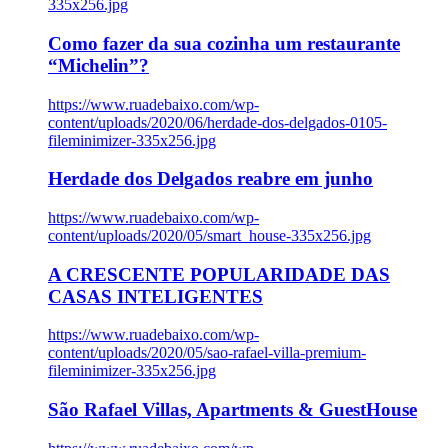
335x256.jpg
Como fazer da sua cozinha um restaurante
“Michelin”?
https://www.ruadebaixo.com/wp-
content/uploads/2020/06/herdade-dos-delgados-0105-
fileminimizer-335x256.jpg
Herdade dos Delgados reabre em junho
https://www.ruadebaixo.com/wp-
content/uploads/2020/05/smart_house-335x256.jpg
A CRESCENTE POPULARIDADE DAS
CASAS INTELIGENTES
https://www.ruadebaixo.com/wp-
content/uploads/2020/05/sao-rafael-villa-premium-
fileminimizer-335x256.jpg
São Rafael Villas, Apartments & GuestHouse