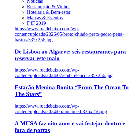
Notícias
Restauração & Vinhos
Hotelaria & Bem-estar
Marcas & Eventos
F4F 2019
https://www.ruadebaixo.com/wp-
content/uploads/2026/05/broto-chiado-prato-pedro-pena-
bastos-335x256.jpg
De Lisboa ao Algarve: seis restaurantes para
reservar este maio
https://www.ruadebaixo.com/wp-
content/uploads/2024/07/emb_elenco-335x256.jpg
Estação Menina Bonita “From The Ocean To
The Stars”
https://www.ruadebaixo.com/wp-
content/uploads/2024/05/unnamed-335x256.jpg
A MUSA faz oito anos e vai festejar dentro e
fora de portas