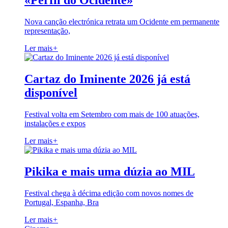
«Perfil do Ocidente»
Nova canção electrónica retrata um Ocidente em permanente
representação,
Ler mais
+
Cartaz do Iminente 2026 já está
disponível
Festival volta em Setembro com mais de 100 atuações,
instalações e expos
Ler mais
+
Pikika e mais uma dúzia ao MIL
Festival chega à décima edição com novos nomes de
Portugal, Espanha, Bra
Ler mais
+