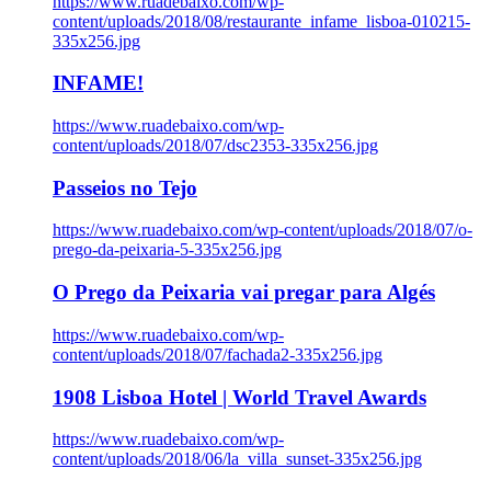
https://www.ruadebaixo.com/wp-
content/uploads/2018/08/restaurante_infame_lisboa-010215-
335x256.jpg
INFAME!
https://www.ruadebaixo.com/wp-
content/uploads/2018/07/dsc2353-335x256.jpg
Passeios no Tejo
https://www.ruadebaixo.com/wp-content/uploads/2018/07/o-
prego-da-peixaria-5-335x256.jpg
O Prego da Peixaria vai pregar para Algés
https://www.ruadebaixo.com/wp-
content/uploads/2018/07/fachada2-335x256.jpg
1908 Lisboa Hotel | World Travel Awards
https://www.ruadebaixo.com/wp-
content/uploads/2018/06/la_villa_sunset-335x256.jpg