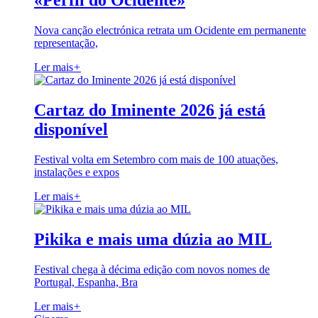
«Perfil do Ocidente»
Nova canção electrónica retrata um Ocidente em permanente
representação,
Ler mais
+
Cartaz do Iminente 2026 já está
disponível
Festival volta em Setembro com mais de 100 atuações,
instalações e expos
Ler mais
+
Pikika e mais uma dúzia ao MIL
Festival chega à décima edição com novos nomes de
Portugal, Espanha, Bra
Ler mais
+