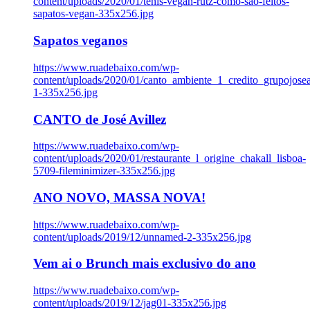
content/uploads/2020/01/tenis-vegan-rutz-como-sao-feitos-
sapatos-vegan-335x256.jpg
Sapatos veganos
https://www.ruadebaixo.com/wp-
content/uploads/2020/01/canto_ambiente_1_credito_grupojosea
1-335x256.jpg
CANTO de José Avillez
https://www.ruadebaixo.com/wp-
content/uploads/2020/01/restaurante_l_origine_chakall_lisboa-
5709-fileminimizer-335x256.jpg
ANO NOVO, MASSA NOVA!
https://www.ruadebaixo.com/wp-
content/uploads/2019/12/unnamed-2-335x256.jpg
Vem ai o Brunch mais exclusivo do ano
https://www.ruadebaixo.com/wp-
content/uploads/2019/12/jag01-335x256.jpg