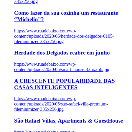
335x256.jpg
Como fazer da sua cozinha um restaurante
“Michelin”?
https://www.ruadebaixo.com/wp-
content/uploads/2020/06/herdade-dos-delgados-0105-
fileminimizer-335x256.jpg
Herdade dos Delgados reabre em junho
https://www.ruadebaixo.com/wp-
content/uploads/2020/05/smart_house-335x256.jpg
A CRESCENTE POPULARIDADE DAS
CASAS INTELIGENTES
https://www.ruadebaixo.com/wp-
content/uploads/2020/05/sao-rafael-villa-premium-
fileminimizer-335x256.jpg
São Rafael Villas, Apartments & GuestHouse