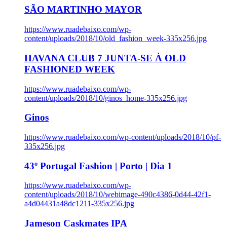
SÃO MARTINHO MAYOR
https://www.ruadebaixo.com/wp-
content/uploads/2018/10/old_fashion_week-335x256.jpg
HAVANA CLUB 7 JUNTA-SE À OLD
FASHIONED WEEK
https://www.ruadebaixo.com/wp-
content/uploads/2018/10/ginos_home-335x256.jpg
Ginos
https://www.ruadebaixo.com/wp-content/uploads/2018/10/pf-
335x256.jpg
43º Portugal Fashion | Porto | Dia 1
https://www.ruadebaixo.com/wp-
content/uploads/2018/10/webimage-490c4386-0d44-42f1-
a4d04431a48dc1211-335x256.jpg
Jameson Caskmates IPA