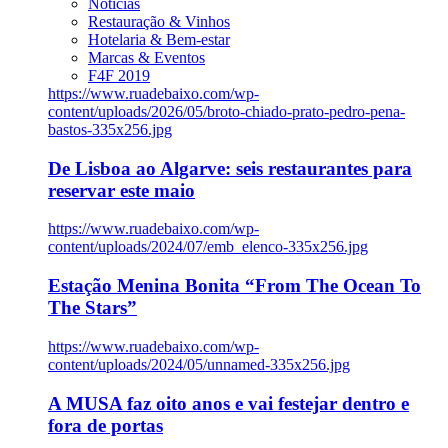
Notícias
Restauração & Vinhos
Hotelaria & Bem-estar
Marcas & Eventos
F4F 2019
https://www.ruadebaixo.com/wp-
content/uploads/2026/05/broto-chiado-prato-pedro-pena-
bastos-335x256.jpg
De Lisboa ao Algarve: seis restaurantes para
reservar este maio
https://www.ruadebaixo.com/wp-
content/uploads/2024/07/emb_elenco-335x256.jpg
Estação Menina Bonita “From The Ocean To
The Stars”
https://www.ruadebaixo.com/wp-
content/uploads/2024/05/unnamed-335x256.jpg
A MUSA faz oito anos e vai festejar dentro e
fora de portas