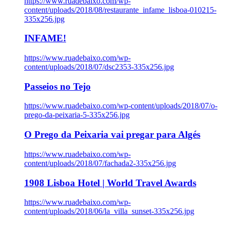
https://www.ruadebaixo.com/wp-
content/uploads/2018/08/restaurante_infame_lisboa-010215-
335x256.jpg
INFAME!
https://www.ruadebaixo.com/wp-
content/uploads/2018/07/dsc2353-335x256.jpg
Passeios no Tejo
https://www.ruadebaixo.com/wp-content/uploads/2018/07/o-
prego-da-peixaria-5-335x256.jpg
O Prego da Peixaria vai pregar para Algés
https://www.ruadebaixo.com/wp-
content/uploads/2018/07/fachada2-335x256.jpg
1908 Lisboa Hotel | World Travel Awards
https://www.ruadebaixo.com/wp-
content/uploads/2018/06/la_villa_sunset-335x256.jpg