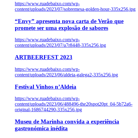
https://www.ruadebaixo.com/wp-
content/uploads/2023/07/sobremesa-golden-hour-335x256.jpg
“Envy” apresenta nova carta de Verão que
promete ser uma explosão de sabores
https://www.ruadebaixo.com/wp-
content/uploads/2023/07/a7r8448-335x256.jpg
ARTBEERFEST 2023
https://www.ruadebaixo.com/wp-
content/uploads/2023/06/aldeia-galega2-335x256.jpg
Festival Vinhos n’Aldeia
https://www.ruadebaixo.com/wp-
content/uploads/2023/06/488496-the20spot20pt_04-5b72a6-
original-1686744290-335x256.jpg
Museu de Marinha convida a experiência
gastronómica inédita