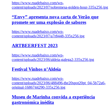
https://www.ruadebaixo.com/wp-
content/uploads/2023/07/sobremesa-golden-hour-335x256.jpg
“Envy” apresenta nova carta de Verão que
promete ser uma explosão de sabores
https://www.ruadebaixo.com/wp-
content/uploads/2023/07/a7r8448-335x256.jpg
ARTBEERFEST 2023
https://www.ruadebaixo.com/wp-
content/uploads/2023/06/aldeia-galega2-335x256.jpg
Festival Vinhos n’Aldeia
https://www.ruadebaixo.com/wp-
content/uploads/2023/06/488496-the20spot20pt_04-5b72a6-
original-1686744290-335x256.jpg
Museu de Marinha convida a experiência
gastronómica inédita