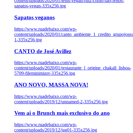
content/uploads/2020/01/tenis-vegan-rutz-como-sao-feitos-
sapatos-vegan-335x256.jpg
Sapatos veganos
https://www.ruadebaixo.com/wp-
content/uploads/2020/01/canto_ambiente_1_credito_grupojosea
1-335x256.jpg
CANTO de José Avillez
https://www.ruadebaixo.com/wp-
content/uploads/2020/01/restaurante_l_origine_chakall_lisboa-
5709-fileminimizer-335x256.jpg
ANO NOVO, MASSA NOVA!
https://www.ruadebaixo.com/wp-
content/uploads/2019/12/unnamed-2-335x256.jpg
Vem ai o Brunch mais exclusivo do ano
https://www.ruadebaixo.com/wp-
content/uploads/2019/12/jag01-335x256.jpg