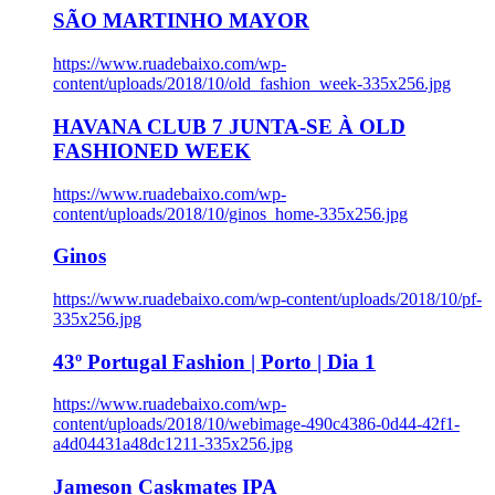
SÃO MARTINHO MAYOR
https://www.ruadebaixo.com/wp-
content/uploads/2018/10/old_fashion_week-335x256.jpg
HAVANA CLUB 7 JUNTA-SE À OLD
FASHIONED WEEK
https://www.ruadebaixo.com/wp-
content/uploads/2018/10/ginos_home-335x256.jpg
Ginos
https://www.ruadebaixo.com/wp-content/uploads/2018/10/pf-
335x256.jpg
43º Portugal Fashion | Porto | Dia 1
https://www.ruadebaixo.com/wp-
content/uploads/2018/10/webimage-490c4386-0d44-42f1-
a4d04431a48dc1211-335x256.jpg
Jameson Caskmates IPA