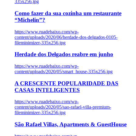
335x256.jpg
Como fazer da sua cozinha um restaurante
“Michelin”?
https://www.ruadebaixo.com/wp-
content/uploads/2020/06/herdade-dos-delgados-0105-
fileminimizer-335x256.jpg
Herdade dos Delgados reabre em junho
https://www.ruadebaixo.com/wp-
content/uploads/2020/05/smart_house-335x256.jpg
A CRESCENTE POPULARIDADE DAS
CASAS INTELIGENTES
https://www.ruadebaixo.com/wp-
content/uploads/2020/05/sao-rafael-villa-premium-
fileminimizer-335x256.jpg
São Rafael Villas, Apartments & GuestHouse