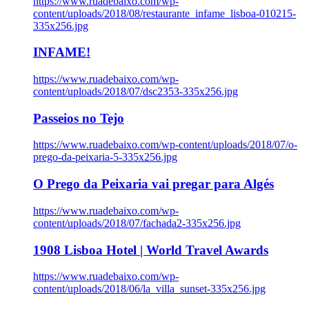
https://www.ruadebaixo.com/wp-
content/uploads/2018/08/restaurante_infame_lisboa-010215-
335x256.jpg
INFAME!
https://www.ruadebaixo.com/wp-
content/uploads/2018/07/dsc2353-335x256.jpg
Passeios no Tejo
https://www.ruadebaixo.com/wp-content/uploads/2018/07/o-
prego-da-peixaria-5-335x256.jpg
O Prego da Peixaria vai pregar para Algés
https://www.ruadebaixo.com/wp-
content/uploads/2018/07/fachada2-335x256.jpg
1908 Lisboa Hotel | World Travel Awards
https://www.ruadebaixo.com/wp-
content/uploads/2018/06/la_villa_sunset-335x256.jpg