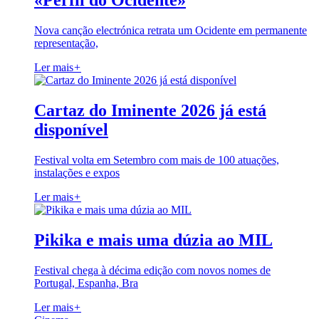
«Perfil do Ocidente»
Nova canção electrónica retrata um Ocidente em permanente
representação,
Ler mais
+
Cartaz do Iminente 2026 já está
disponível
Festival volta em Setembro com mais de 100 atuações,
instalações e expos
Ler mais
+
Pikika e mais uma dúzia ao MIL
Festival chega à décima edição com novos nomes de
Portugal, Espanha, Bra
Ler mais
+