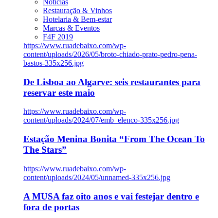
Notícias
Restauração & Vinhos
Hotelaria & Bem-estar
Marcas & Eventos
F4F 2019
https://www.ruadebaixo.com/wp-
content/uploads/2026/05/broto-chiado-prato-pedro-pena-
bastos-335x256.jpg
De Lisboa ao Algarve: seis restaurantes para
reservar este maio
https://www.ruadebaixo.com/wp-
content/uploads/2024/07/emb_elenco-335x256.jpg
Estação Menina Bonita “From The Ocean To
The Stars”
https://www.ruadebaixo.com/wp-
content/uploads/2024/05/unnamed-335x256.jpg
A MUSA faz oito anos e vai festejar dentro e
fora de portas