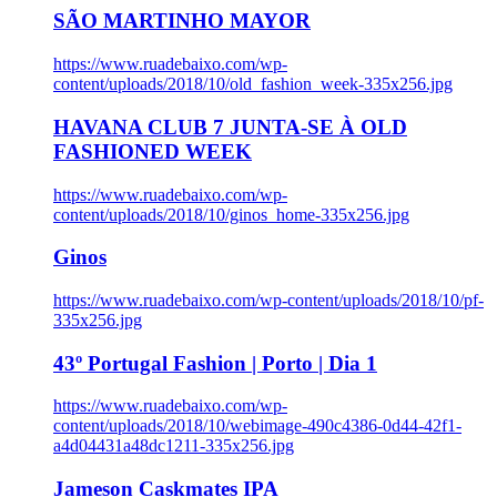
SÃO MARTINHO MAYOR
https://www.ruadebaixo.com/wp-
content/uploads/2018/10/old_fashion_week-335x256.jpg
HAVANA CLUB 7 JUNTA-SE À OLD
FASHIONED WEEK
https://www.ruadebaixo.com/wp-
content/uploads/2018/10/ginos_home-335x256.jpg
Ginos
https://www.ruadebaixo.com/wp-content/uploads/2018/10/pf-
335x256.jpg
43º Portugal Fashion | Porto | Dia 1
https://www.ruadebaixo.com/wp-
content/uploads/2018/10/webimage-490c4386-0d44-42f1-
a4d04431a48dc1211-335x256.jpg
Jameson Caskmates IPA