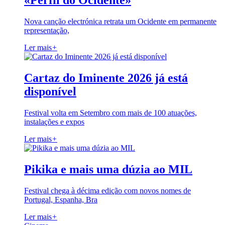
«Perfil do Ocidente»
Nova canção electrónica retrata um Ocidente em permanente
representação,
Ler mais
+
Cartaz do Iminente 2026 já está
disponível
Festival volta em Setembro com mais de 100 atuações,
instalações e expos
Ler mais
+
Pikika e mais uma dúzia ao MIL
Festival chega à décima edição com novos nomes de
Portugal, Espanha, Bra
Ler mais
+