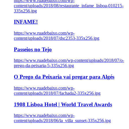
https://www.ruadebaixo.com/wp-
content/uploads/2018/08/restaurante_infame_lisboa-010215-
335x256.jpg
INFAME!
https://www.ruadebaixo.com/wp-
content/uploads/2018/07/dsc2353-335x256.jpg
Passeios no Tejo
https://www.ruadebaixo.com/wp-content/uploads/2018/07/o-
prego-da-peixaria-5-335x256.jpg
O Prego da Peixaria vai pregar para Algés
https://www.ruadebaixo.com/wp-
content/uploads/2018/07/fachada2-335x256.jpg
1908 Lisboa Hotel | World Travel Awards
https://www.ruadebaixo.com/wp-
content/uploads/2018/06/la_villa_sunset-335x256.jpg