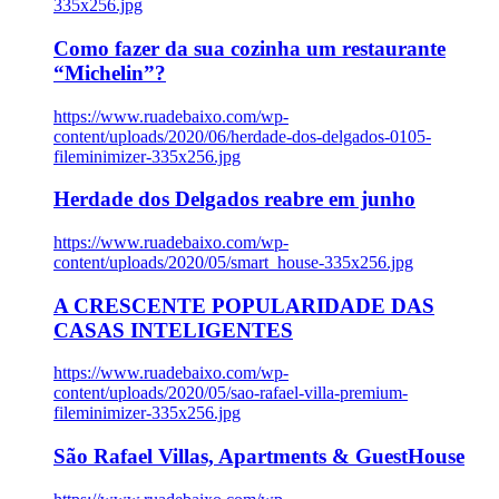
335x256.jpg
Como fazer da sua cozinha um restaurante
“Michelin”?
https://www.ruadebaixo.com/wp-
content/uploads/2020/06/herdade-dos-delgados-0105-
fileminimizer-335x256.jpg
Herdade dos Delgados reabre em junho
https://www.ruadebaixo.com/wp-
content/uploads/2020/05/smart_house-335x256.jpg
A CRESCENTE POPULARIDADE DAS
CASAS INTELIGENTES
https://www.ruadebaixo.com/wp-
content/uploads/2020/05/sao-rafael-villa-premium-
fileminimizer-335x256.jpg
São Rafael Villas, Apartments & GuestHouse