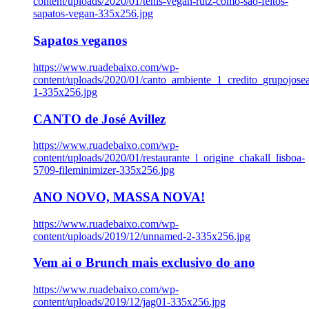
content/uploads/2020/01/tenis-vegan-rutz-como-sao-feitos-
sapatos-vegan-335x256.jpg
Sapatos veganos
https://www.ruadebaixo.com/wp-
content/uploads/2020/01/canto_ambiente_1_credito_grupojosea
1-335x256.jpg
CANTO de José Avillez
https://www.ruadebaixo.com/wp-
content/uploads/2020/01/restaurante_l_origine_chakall_lisboa-
5709-fileminimizer-335x256.jpg
ANO NOVO, MASSA NOVA!
https://www.ruadebaixo.com/wp-
content/uploads/2019/12/unnamed-2-335x256.jpg
Vem ai o Brunch mais exclusivo do ano
https://www.ruadebaixo.com/wp-
content/uploads/2019/12/jag01-335x256.jpg