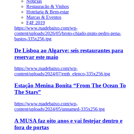
Notícias
Restauração & Vinhos
Hotelaria & Bem-estar
Marcas & Eventos
F4F 2019
https://www.ruadebaixo.com/wp-
content/uploads/2026/05/broto-chiado-prato-pedro-pena-
bastos-335x256.jpg
De Lisboa ao Algarve: seis restaurantes para
reservar este maio
https://www.ruadebaixo.com/wp-
content/uploads/2024/07/emb_elenco-335x256.jpg
Estação Menina Bonita “From The Ocean To
The Stars”
https://www.ruadebaixo.com/wp-
content/uploads/2024/05/unnamed-335x256.jpg
A MUSA faz oito anos e vai festejar dentro e
fora de portas