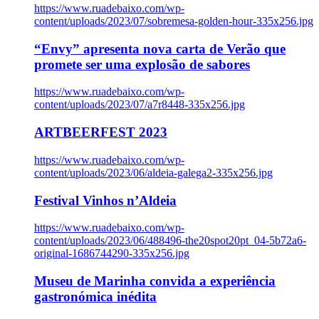
https://www.ruadebaixo.com/wp-
content/uploads/2023/07/sobremesa-golden-hour-335x256.jpg
“Envy” apresenta nova carta de Verão que
promete ser uma explosão de sabores
https://www.ruadebaixo.com/wp-
content/uploads/2023/07/a7r8448-335x256.jpg
ARTBEERFEST 2023
https://www.ruadebaixo.com/wp-
content/uploads/2023/06/aldeia-galega2-335x256.jpg
Festival Vinhos n’Aldeia
https://www.ruadebaixo.com/wp-
content/uploads/2023/06/488496-the20spot20pt_04-5b72a6-
original-1686744290-335x256.jpg
Museu de Marinha convida a experiência
gastronómica inédita