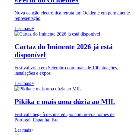
«Perfil do Ocidente»
Nova canção electrónica retrata um Ocidente em permanente
representação,
Ler mais
+
Cartaz do Iminente 2026 já está
disponível
Festival volta em Setembro com mais de 100 atuações,
instalações e expos
Ler mais
+
Pikika e mais uma dúzia ao MIL
Festival chega à décima edição com novos nomes de
Portugal, Espanha, Bra
Ler mais
+