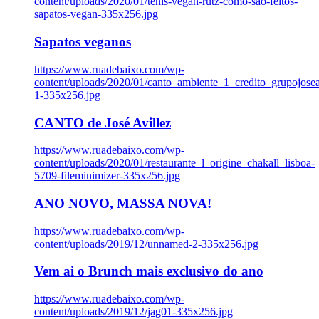
content/uploads/2020/01/tenis-vegan-rutz-como-sao-feitos-
sapatos-vegan-335x256.jpg
Sapatos veganos
https://www.ruadebaixo.com/wp-
content/uploads/2020/01/canto_ambiente_1_credito_grupojosea
1-335x256.jpg
CANTO de José Avillez
https://www.ruadebaixo.com/wp-
content/uploads/2020/01/restaurante_l_origine_chakall_lisboa-
5709-fileminimizer-335x256.jpg
ANO NOVO, MASSA NOVA!
https://www.ruadebaixo.com/wp-
content/uploads/2019/12/unnamed-2-335x256.jpg
Vem ai o Brunch mais exclusivo do ano
https://www.ruadebaixo.com/wp-
content/uploads/2019/12/jag01-335x256.jpg