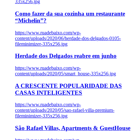
335x256.jpg
Como fazer da sua cozinha um restaurante
“Michelin”?
https://www.ruadebaixo.com/wp-
content/uploads/2020/06/herdade-dos-delgados-0105-
fileminimizer-335x256.jpg
Herdade dos Delgados reabre em junho
https://www.ruadebaixo.com/wp-
content/uploads/2020/05/smart_house-335x256.jpg
A CRESCENTE POPULARIDADE DAS
CASAS INTELIGENTES
https://www.ruadebaixo.com/wp-
content/uploads/2020/05/sao-rafael-villa-premium-
fileminimizer-335x256.jpg
São Rafael Villas, Apartments & GuestHouse