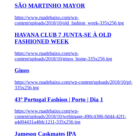
SÃO MARTINHO MAYOR
https://www.ruadebaixo.com/wp-
content/uploads/2018/10/old_fashion_week-335x256.jpg
HAVANA CLUB 7 JUNTA-SE À OLD
FASHIONED WEEK
https://www.ruadebaixo.com/wp-
content/uploads/2018/10/ginos_home-335x256.jpg
Ginos
https://www.ruadebaixo.com/wp-content/uploads/2018/10/pf-
335x256.jpg
43º Portugal Fashion | Porto | Dia 1
https://www.ruadebaixo.com/wp-
content/uploads/2018/10/webimage-490c4386-0d44-42f1-
a4d04431a48dc1211-335x256.jpg
Jameson Caskmates IPA