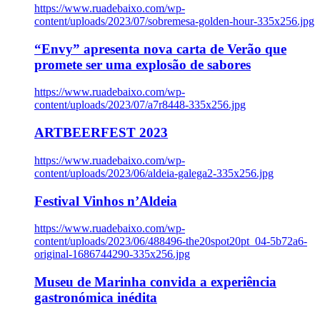
https://www.ruadebaixo.com/wp-
content/uploads/2023/07/sobremesa-golden-hour-335x256.jpg
“Envy” apresenta nova carta de Verão que
promete ser uma explosão de sabores
https://www.ruadebaixo.com/wp-
content/uploads/2023/07/a7r8448-335x256.jpg
ARTBEERFEST 2023
https://www.ruadebaixo.com/wp-
content/uploads/2023/06/aldeia-galega2-335x256.jpg
Festival Vinhos n’Aldeia
https://www.ruadebaixo.com/wp-
content/uploads/2023/06/488496-the20spot20pt_04-5b72a6-
original-1686744290-335x256.jpg
Museu de Marinha convida a experiência
gastronómica inédita