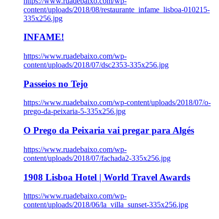
https://www.ruadebaixo.com/wp-
content/uploads/2018/08/restaurante_infame_lisboa-010215-
335x256.jpg
INFAME!
https://www.ruadebaixo.com/wp-
content/uploads/2018/07/dsc2353-335x256.jpg
Passeios no Tejo
https://www.ruadebaixo.com/wp-content/uploads/2018/07/o-
prego-da-peixaria-5-335x256.jpg
O Prego da Peixaria vai pregar para Algés
https://www.ruadebaixo.com/wp-
content/uploads/2018/07/fachada2-335x256.jpg
1908 Lisboa Hotel | World Travel Awards
https://www.ruadebaixo.com/wp-
content/uploads/2018/06/la_villa_sunset-335x256.jpg