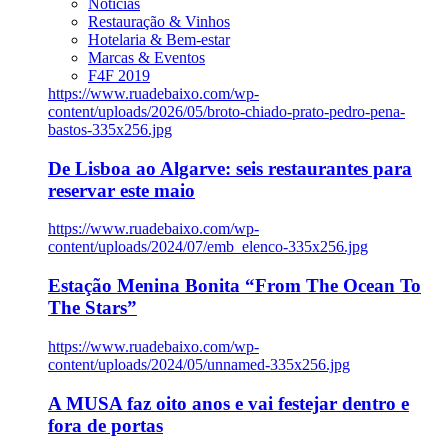
Notícias
Restauração & Vinhos
Hotelaria & Bem-estar
Marcas & Eventos
F4F 2019
https://www.ruadebaixo.com/wp-
content/uploads/2026/05/broto-chiado-prato-pedro-pena-
bastos-335x256.jpg
De Lisboa ao Algarve: seis restaurantes para
reservar este maio
https://www.ruadebaixo.com/wp-
content/uploads/2024/07/emb_elenco-335x256.jpg
Estação Menina Bonita “From The Ocean To
The Stars”
https://www.ruadebaixo.com/wp-
content/uploads/2024/05/unnamed-335x256.jpg
A MUSA faz oito anos e vai festejar dentro e
fora de portas