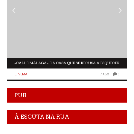
«CALLE MÁLAGA» E A CASA QUE SE RECUSA A ESQUECER
CINEMA
7 AGO
0
PUB
À ESCUTA NA RUA