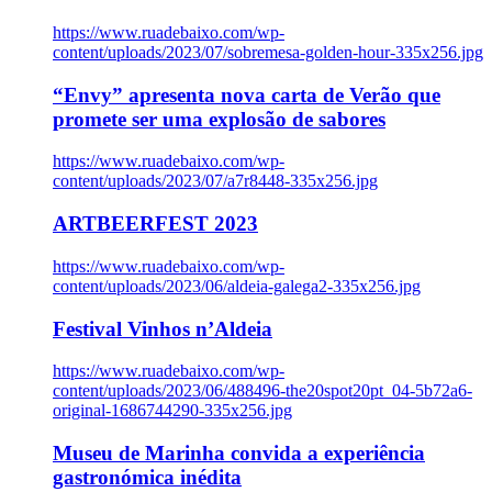
https://www.ruadebaixo.com/wp-
content/uploads/2023/07/sobremesa-golden-hour-335x256.jpg
“Envy” apresenta nova carta de Verão que
promete ser uma explosão de sabores
https://www.ruadebaixo.com/wp-
content/uploads/2023/07/a7r8448-335x256.jpg
ARTBEERFEST 2023
https://www.ruadebaixo.com/wp-
content/uploads/2023/06/aldeia-galega2-335x256.jpg
Festival Vinhos n’Aldeia
https://www.ruadebaixo.com/wp-
content/uploads/2023/06/488496-the20spot20pt_04-5b72a6-
original-1686744290-335x256.jpg
Museu de Marinha convida a experiência
gastronómica inédita