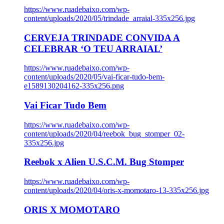
https://www.ruadebaixo.com/wp-
content/uploads/2020/05/trindade_arraial-335x256.jpg
CERVEJA TRINDADE CONVIDA A
CELEBRAR ‘O TEU ARRAIAL’
https://www.ruadebaixo.com/wp-
content/uploads/2020/05/vai-ficar-tudo-bem-
e1589130204162-335x256.png
Vai Ficar Tudo Bem
https://www.ruadebaixo.com/wp-
content/uploads/2020/04/reebok_bug_stomper_02-
335x256.jpg
Reebok x Alien U.S.C.M. Bug Stomper
https://www.ruadebaixo.com/wp-
content/uploads/2020/04/oris-x-momotaro-13-335x256.jpg
ORIS X MOMOTARO