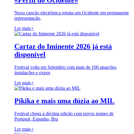
«Perfil do Ocidente»
Nova canção electrónica retrata um Ocidente em permanente
representação,
Ler mais
+
Cartaz do Iminente 2026 já está
disponível
Festival volta em Setembro com mais de 100 atuações,
instalações e expos
Ler mais
+
Pikika e mais uma dúzia ao MIL
Festival chega à décima edição com novos nomes de
Portugal, Espanha, Bra
Ler mais
+