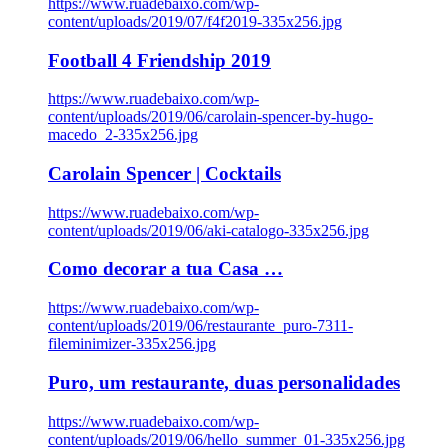
https://www.ruadebaixo.com/wp-
content/uploads/2019/07/f4f2019-335x256.jpg
Football 4 Friendship 2019
https://www.ruadebaixo.com/wp-
content/uploads/2019/06/carolain-spencer-by-hugo-
macedo_2-335x256.jpg
Carolain Spencer | Cocktails
https://www.ruadebaixo.com/wp-
content/uploads/2019/06/aki-catalogo-335x256.jpg
Como decorar a tua Casa …
https://www.ruadebaixo.com/wp-
content/uploads/2019/06/restaurante_puro-7311-
fileminimizer-335x256.jpg
Puro, um restaurante, duas personalidades
https://www.ruadebaixo.com/wp-
content/uploads/2019/06/hello_summer_01-335x256.jpg