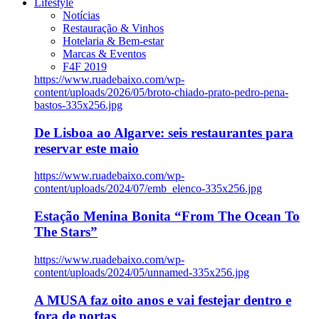
Lifestyle
Notícias
Restauração & Vinhos
Hotelaria & Bem-estar
Marcas & Eventos
F4F 2019
https://www.ruadebaixo.com/wp-
content/uploads/2026/05/broto-chiado-prato-pedro-pena-
bastos-335x256.jpg
De Lisboa ao Algarve: seis restaurantes para
reservar este maio
https://www.ruadebaixo.com/wp-
content/uploads/2024/07/emb_elenco-335x256.jpg
Estação Menina Bonita “From The Ocean To
The Stars”
https://www.ruadebaixo.com/wp-
content/uploads/2024/05/unnamed-335x256.jpg
A MUSA faz oito anos e vai festejar dentro e
fora de portas