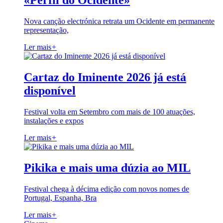
«Perfil do Ocidente»
Nova canção electrónica retrata um Ocidente em permanente
representação,
Ler mais
+
Cartaz do Iminente 2026 já está
disponível
Festival volta em Setembro com mais de 100 atuações,
instalações e expos
Ler mais
+
Pikika e mais uma dúzia ao MIL
Festival chega à décima edição com novos nomes de
Portugal, Espanha, Bra
Ler mais
+