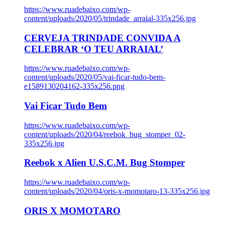
https://www.ruadebaixo.com/wp-
content/uploads/2020/05/trindade_arraial-335x256.jpg
CERVEJA TRINDADE CONVIDA A
CELEBRAR ‘O TEU ARRAIAL’
https://www.ruadebaixo.com/wp-
content/uploads/2020/05/vai-ficar-tudo-bem-
e1589130204162-335x256.png
Vai Ficar Tudo Bem
https://www.ruadebaixo.com/wp-
content/uploads/2020/04/reebok_bug_stomper_02-
335x256.jpg
Reebok x Alien U.S.C.M. Bug Stomper
https://www.ruadebaixo.com/wp-
content/uploads/2020/04/oris-x-momotaro-13-335x256.jpg
ORIS X MOMOTARO