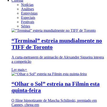
Cinema
Notícias
Análises
Entrevistas
Especiais
Festivais
Séries
“Terminal” estreia mundialmente no
TIFF de Toronto
A curta-metragem de animação de Alexandre Siqueira integra
a competição
Ler mais
+
“Olhar o Sol” estreia na Filmin esta
quinta-feira
O filme hipnotizante de Mascha Schilinski, premiado em
Cannes, chega em