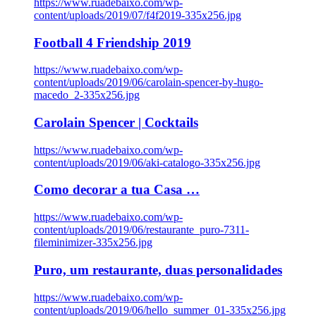
https://www.ruadebaixo.com/wp-
content/uploads/2019/07/f4f2019-335x256.jpg
Football 4 Friendship 2019
https://www.ruadebaixo.com/wp-
content/uploads/2019/06/carolain-spencer-by-hugo-
macedo_2-335x256.jpg
Carolain Spencer | Cocktails
https://www.ruadebaixo.com/wp-
content/uploads/2019/06/aki-catalogo-335x256.jpg
Como decorar a tua Casa …
https://www.ruadebaixo.com/wp-
content/uploads/2019/06/restaurante_puro-7311-
fileminimizer-335x256.jpg
Puro, um restaurante, duas personalidades
https://www.ruadebaixo.com/wp-
content/uploads/2019/06/hello_summer_01-335x256.jpg