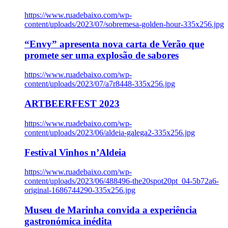
https://www.ruadebaixo.com/wp-
content/uploads/2023/07/sobremesa-golden-hour-335x256.jpg
“Envy” apresenta nova carta de Verão que
promete ser uma explosão de sabores
https://www.ruadebaixo.com/wp-
content/uploads/2023/07/a7r8448-335x256.jpg
ARTBEERFEST 2023
https://www.ruadebaixo.com/wp-
content/uploads/2023/06/aldeia-galega2-335x256.jpg
Festival Vinhos n’Aldeia
https://www.ruadebaixo.com/wp-
content/uploads/2023/06/488496-the20spot20pt_04-5b72a6-
original-1686744290-335x256.jpg
Museu de Marinha convida a experiência
gastronómica inédita