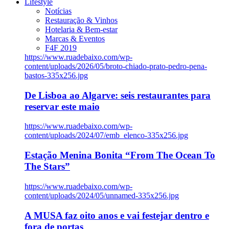
Lifestyle
Notícias
Restauração & Vinhos
Hotelaria & Bem-estar
Marcas & Eventos
F4F 2019
https://www.ruadebaixo.com/wp-
content/uploads/2026/05/broto-chiado-prato-pedro-pena-
bastos-335x256.jpg
De Lisboa ao Algarve: seis restaurantes para
reservar este maio
https://www.ruadebaixo.com/wp-
content/uploads/2024/07/emb_elenco-335x256.jpg
Estação Menina Bonita “From The Ocean To
The Stars”
https://www.ruadebaixo.com/wp-
content/uploads/2024/05/unnamed-335x256.jpg
A MUSA faz oito anos e vai festejar dentro e
fora de portas