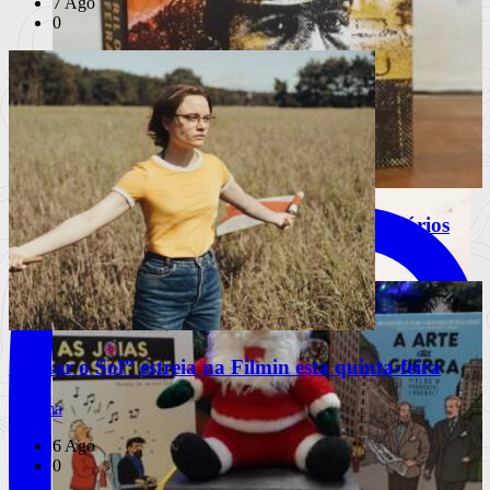
7 Ago
0
INSTAGRAM
“25 de abril de 1974, quinta-feira” de vários
autores
“Olhar o Sol” estreia na Filmin esta quinta-feira
Cinema
6 Ago
0