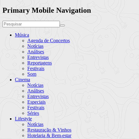
Primary Mobile Navigation
Música
Agenda de Concertos
Notícias
Análises
Entrevistas
Reportagens
Festivais
Som
Cinema
Notícias
Análises
Entrevistas
Especiais
Festivais
Séries
Lifestyle
Notícias
Restauração & Vinhos
Hotelaria & Bem-estar