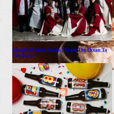
Estação Menina Bonita “From The Ocean To
The Stars”
Omakase Wa celebra a tradição do
Edomae Sushi em Lisboa
Restaurante com recomendação do Guia Michelin propõe
experiência intimis
Ler mais
+