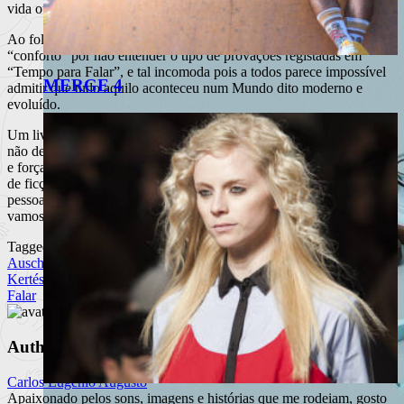
vida ou algo parecido com isso.
Ao folhear este livro passa pelo leitor uma estranha sensação de
“conforto” por não entender o tipo de provações registadas em
“Tempo para Falar”, e tal incomoda pois a todos parece impossível
MERGE 4
admitir que tudo aquilo aconteceu num Mundo dito moderno e
evoluído.
Um livro aconselhado a todos, “Tempo para Falar” é uma obra que
não deixa ninguém indiferente e demonstra a extraordinária coragem
e força interior do ser humano perante situações limite. Não se trata
de ficção: é real, é histórico, é horrível. Mas, graças a magníficas
pessoas como Helen Lewis que honram a palavra humanidade,
vamos esperar que a História não se repita. A bem de todos.
Tagged
Auschwitz
Helen Lewis
Holocausto
III Reich
Imré
Kertész
Planeta
Primeira Guerra Mundial
Primo Levi
Tempo para
Falar
Author
Carlos Eugénio Augusto
Apaixonado pelos sons, imagens e histórias que me rodeiam, gosto