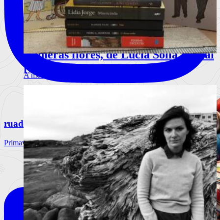
Comerás flores, de Lucía Solla Sobral
Livros | Sugestões para o Natal 2024
A mecânica da manipulação
Ler mais
+
ruadebaixo
Primavera Sound Porto, dia 3. @primaverasound_port