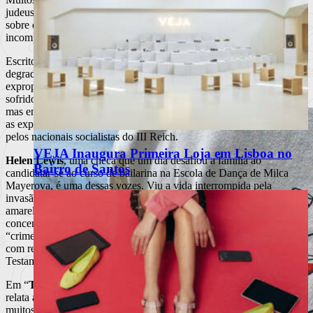
judeus durante a Segunda Grande Guerra, mas cada novo livro
sobre o tema revela outros ângulos de um sofrimento que,
incompreensivelmente, alguns tentam ignorar e até negar.
Escritores como Primo Levi e Imré Kertész são porta-vozes da
degradação e humilhação que os judeus passaram, desde a sua
expropriação da condição de seres humanos até aos tormentos
sofridos nos “campos de trabalho”, como Auschwitz ou Sobibor,
mas entretanto figuras “anónimas” ganharam coragem para partilhar
as experiências sobre o terrorismo psicológico e físico praticado
pelos nacionais socialistas do III Reich.
VEJA Inaugura Primeira Loja em Lisboa no
Helen Lewis
, uma checa que um dia desafiou a família ao
Bairro de Santos
candidatar-se ao curso de bailarina na Escola de Dança de Milca
Mayerova, é uma dessas vozes. Viu a vida interrompida pela
invasão Nazi e, quase sem entender como, viu-se com uma estrela
amarela cozida na manga do casaco e deportada para o campo de
concentração de Terezín, a cerca de 60 quilómetros de Praga. O seu
“crime”: ser judia. O seu “julgamento”: deportações que iniciam
com reuniões de embarque semelhantes a imagens do Antigo
Testamento. A sua “pena”: a solidão e o sofrimento.
Em “
Tempo para Falar
” (Editorial Planeta, 2013), Helen Lewis
relata a sua experiência enquanto cativa das SS mas, ao contrário de
muitos livros sobre este – infelizmente – inesgotável tema, fá-lo com