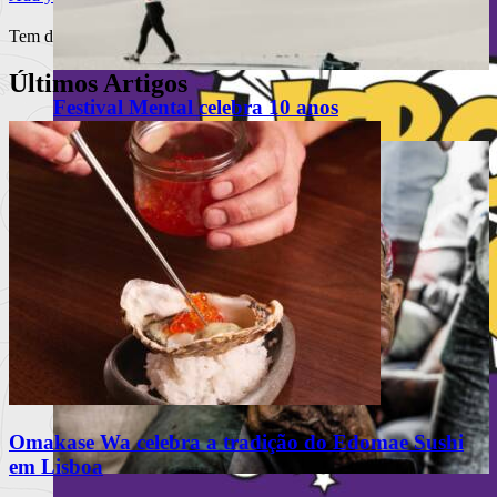
Tem de
iniciar a sessão
para publicar um comentário.
Últimos Artigos
Festival Mental celebra 10 anos
Omakase Wa celebra a tradição do Edomae Sushi
em Lisboa