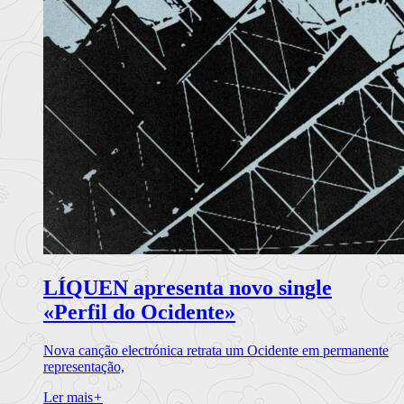
LÍQUEN apresenta novo single
«Perfil do Ocidente»
Nova canção electrónica retrata um Ocidente em permanente
representação,
Ler mais
+