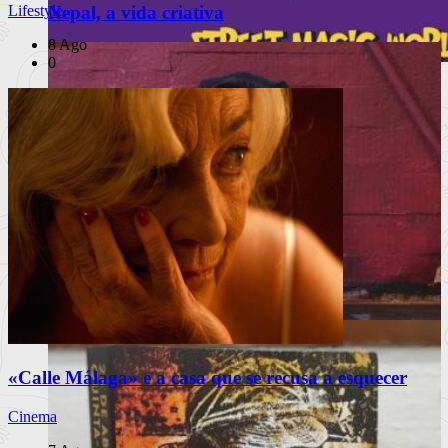
Nepal, a vida criativa
Lifestyle
8 Ago
0
Lisboa volta a ser palco da magia com
PUB
175 espetáculos gratuitos
À escuta na Rua
O Festival Internacional de Magia de Rua regressa de 18 a 23
de agosto c
Ler mais
+
Livros
Notícias
Análises
Livros da Semana
Entrevistas & Especiais
A vida, de robe e ao som de uma marcha
«Calle Málaga» e a casa que se recusa a esquecer
Cinema