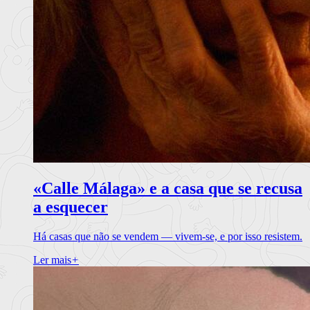
«Calle Málaga» e a casa que se recusa
a esquecer
Há casas que não se vendem — vivem-se, e por isso resistem.
Ler mais
+