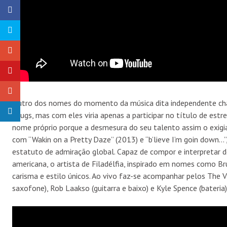
Outro dos nomes do momento da música dita independente cha
Drugs, mas com eles viria apenas a participar no título de estr
nome próprio porque a desmesura do seu talento assim o exigia.
com “Wakin on a Pretty Daze” (2013) e “b’lieve I’m goin down…”
estatuto de admiração global. Capaz de compor e interpretar d
americana, o artista de Filadélfia, inspirado em nomes como B
carisma e estilo únicos. Ao vivo faz-se acompanhar pelos The Vi
saxofone), Rob Laakso (guitarra e baixo) e Kyle Spence (bateria)