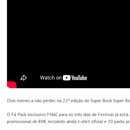
Dois nomes a não perder, na 22ª edição do Super Bock Super Ro
O Fã Pack exclusivo FNAC para os três dias de Festival já está
promocional de 80€, incluindo ainda t-shirt oficial e 20 packs