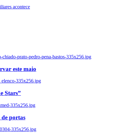
iares acontece
o-chiado-prato-pedro-pena-bastos-335x256.jpg
ervar este maio
_elenco-335x256.jpg
e Stars”
named-335x256.jpg
 de portas
00304-335x256.jpg