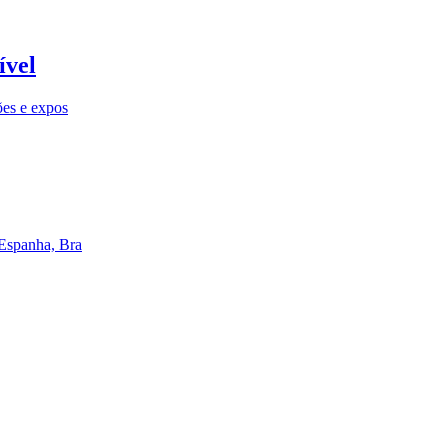
ível
ões e expos
 Espanha, Bra