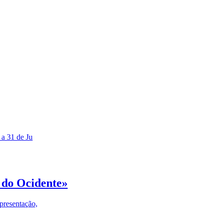
 a 31 de Ju
 do Ocidente»
presentação,