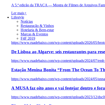
A 5.ª edição da TRAÇA — Mostra de Filmes de Arquivos Famil
Ler mais
+
Lifestyle
Notícias
Restauração & Vinhos
Hotelaria & Bem-estar
Marcas & Eventos
F4F 2019
https://www.ruadebaixo.com/wp-content/uploads/2026/05/brot
De Lisboa ao Algarve: seis restaurantes para res
https://www.ruadebaixo.com/wp-content/uploads/2024/07/emb
Estação Menina Bonita “From The Ocean To Th
https://www.ruadebaixo.com/wp-content/uploads/2024/05/un
A MUSA faz oito anos e vai festejar dentro e fora
https://www.ruadebaixo.com/wp-content/uploads/2023/12/dsc