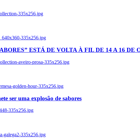
ollection-335x256.jpg
tl_640x360-335x256.jpg
BORES” ESTÁ DE VOLTA À FIL DE 14 A 16 DE
llection-aveiro-prosa-335x256.jpg
remesa-golden-hour-335x256.jpg
ete ser uma explosão de sabores
8448-335x256.jpg
ia-galega2-335x256.jpg