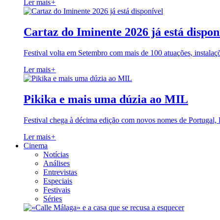
Ler mais
+
Cartaz do Iminente 2026 já está dispon
Festival volta em Setembro com mais de 100 atuações, instalaç
Ler mais
+
Pikika e mais uma dúzia ao MIL
Festival chega à décima edição com novos nomes de Portugal,
Ler mais
+
Cinema
Notícias
Análises
Entrevistas
Especiais
Festivais
Séries