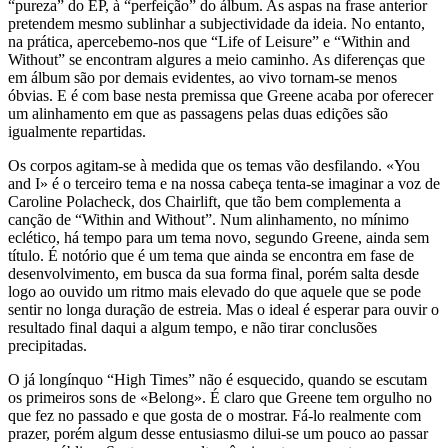
“pureza” do EP, à “perfeição” do álbum. As aspas na frase anterior
pretendem mesmo sublinhar a subjectividade da ideia. No entanto,
na prática, apercebemo-nos que “Life of Leisure” e “Within and
Without” se encontram algures a meio caminho. As diferenças que
em álbum são por demais evidentes, ao vivo tornam-se menos
óbvias. E é com base nesta premissa que Greene acaba por oferecer
um alinhamento em que as passagens pelas duas edições são
igualmente repartidas.
Os corpos agitam-se à medida que os temas vão desfilando. «You
and I» é o terceiro tema e na nossa cabeça tenta-se imaginar a voz de
Caroline Polacheck, dos Chairlift, que tão bem complementa a
canção de “Within and Without”. Num alinhamento, no mínimo
eclético, há tempo para um tema novo, segundo Greene, ainda sem
título. É notório que é um tema que ainda se encontra em fase de
desenvolvimento, em busca da sua forma final, porém salta desde
logo ao ouvido um ritmo mais elevado do que aquele que se pode
sentir no longa duração de estreia. Mas o ideal é esperar para ouvir o
resultado final daqui a algum tempo, e não tirar conclusões
precipitadas.
O já longínquo “High Times” não é esquecido, quando se escutam
os primeiros sons de «Belong». É claro que Greene tem orgulho no
que fez no passado e que gosta de o mostrar. Fá-lo realmente com
prazer, porém algum desse entusiasmo dilui-se um pouco ao passar