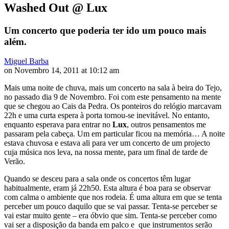
Washed Out @ Lux
Um concerto que poderia ter ido um pouco mais
além.
Miguel Barba
on Novembro 14, 2011 at 10:12 am
Mais uma noite de chuva, mais um concerto na sala à beira do Tejo,
no passado dia 9 de Novembro. Foi com este pensamento na mente
que se chegou ao Cais da Pedra. Os ponteiros do relógio marcavam
22h e uma curta espera à porta tornou-se inevitável. No entanto,
enquanto esperava para entrar no
Lux
, outros pensamentos me
passaram pela cabeça. Um em particular ficou na memória… A noite
estava chuvosa e estava ali para ver um concerto de um projecto
cuja música nos leva, na nossa mente, para um final de tarde de
Verão.
Quando se desceu para a sala onde os concertos têm lugar
habitualmente, eram já 22h50. Esta altura é boa para se observar
com calma o ambiente que nos rodeia. É uma altura em que se tenta
perceber um pouco daquilo que se vai passar. Tenta-se perceber se
vai estar muito gente – era óbvio que sim. Tenta-se perceber como
vai ser a disposição da banda em palco e que instrumentos serão