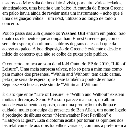
usados – o Mac salta de imediato à vista, por entre vários teclados,
sintetizadores, uma bateria e um baixo. A entrada de Ernest Greene
em palco havia ainda de revelar mais um instrumento – acho que é
uma designação válida – um iPad, utilizado ao longo de todo o
concerto.
Pouco passa das 23h quando os
Washed Out
entram em palco. São
quatro os elementos que acompanham Ernest Greene que, como
seria de esperar, é o último a subir os degraus da escada que dá
acesso ao palco. A boa disposição de Greene é evidente e desde o
início do concerto que não se coíbe de puxar pelo público.
O concerto arranca ao som de «Hold Out», do EP de 2010, “Life of
Leisure”. Uma meia surpresa talvez, não só para a mim mas como
para muitos dos presentes. “Within and Without” tem dado cartas,
pelo que seria de esperar que fosse também o ponto de entrada.
Segue-se «Echoes», este sim de “Within and Without”.
É claro que entre “Life of Leisure” e “Within and Without” existem
muitas diferenças. Se no EP o som parece mais sujo, no álbum
sucede exactamente o oposto, com uma produção mais limpa e
cuidada, muito por culpa da presença de Ben Allen, um nome ligado
à produção de álbuns como “Merriweather Post Pavillion” e
“Halcyon Digest”. Esta dicotomia acaba por tornar as opiniões dos
fãs relativamente aos dois trabalhos variadas, com uns a preferirem a