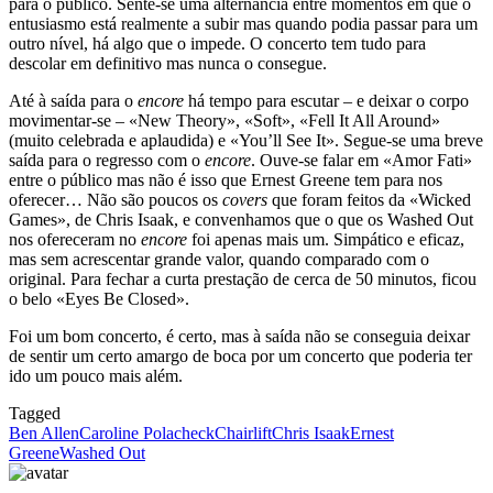
para o público. Sente-se uma alternância entre momentos em que o
entusiasmo está realmente a subir mas quando podia passar para um
outro nível, há algo que o impede. O concerto tem tudo para
descolar em definitivo mas nunca o consegue.
Até à saída para o
encore
há tempo para escutar – e deixar o corpo
movimentar-se – «New Theory», «Soft», «Fell It All Around»
(muito celebrada e aplaudida) e «You’ll See It». Segue-se uma breve
saída para o regresso com o
encore
. Ouve-se falar em «Amor Fati»
entre o público mas não é isso que Ernest Greene tem para nos
oferecer… Não são poucos os
covers
que foram feitos da «Wicked
Games», de Chris Isaak, e convenhamos que o que os Washed Out
nos ofereceram no
encore
foi apenas mais um. Simpático e eficaz,
mas sem acrescentar grande valor, quando comparado com o
original. Para fechar a curta prestação de cerca de 50 minutos, ficou
o belo «Eyes Be Closed».
Foi um bom concerto, é certo, mas à saída não se conseguia deixar
de sentir um certo amargo de boca por um concerto que poderia ter
ido um pouco mais além.
Tagged
Ben Allen
Caroline Polacheck
Chairlift
Chris Isaak
Ernest
Greene
Washed Out