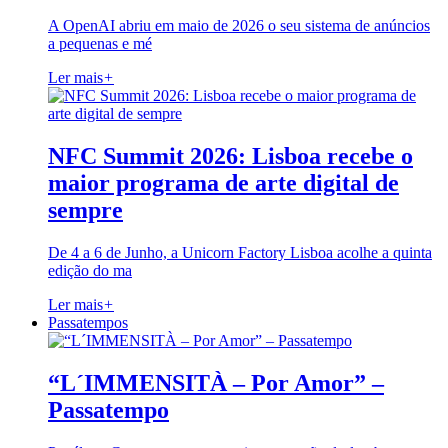
A OpenAI abriu em maio de 2026 o seu sistema de anúncios
a pequenas e mé
Ler mais
+
NFC Summit 2026: Lisboa recebe o
maior programa de arte digital de
sempre
De 4 a 6 de Junho, a Unicorn Factory Lisboa acolhe a quinta
edição do ma
Ler mais
+
Passatempos
“L´IMMENSITÀ – Por Amor” –
Passatempo