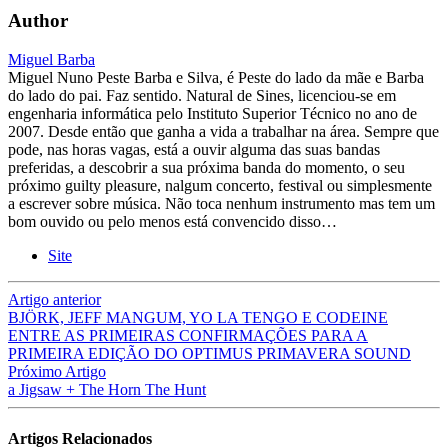
Author
Miguel Barba
Miguel Nuno Peste Barba e Silva, é Peste do lado da mãe e Barba
do lado do pai. Faz sentido. Natural de Sines, licenciou-se em
engenharia informática pelo Instituto Superior Técnico no ano de
2007. Desde então que ganha a vida a trabalhar na área. Sempre que
pode, nas horas vagas, está a ouvir alguma das suas bandas
preferidas, a descobrir a sua próxima banda do momento, o seu
próximo guilty pleasure, nalgum concerto, festival ou simplesmente
a escrever sobre música. Não toca nenhum instrumento mas tem um
bom ouvido ou pelo menos está convencido disso…
Site
Artigo anterior
BJÖRK, JEFF MANGUM, YO LA TENGO E CODEINE
ENTRE AS PRIMEIRAS CONFIRMAÇÕES PARA A
PRIMEIRA EDIÇÃO DO OPTIMUS PRIMAVERA SOUND
Próximo Artigo
a Jigsaw + The Horn The Hunt
Artigos Relacionados