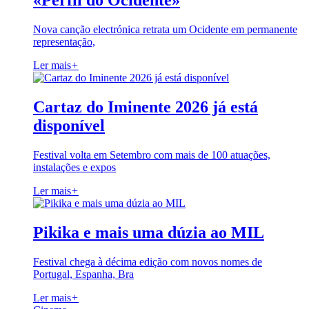
«Perfil do Ocidente»
Nova canção electrónica retrata um Ocidente em permanente
representação,
Ler mais
+
Cartaz do Iminente 2026 já está
disponível
Festival volta em Setembro com mais de 100 atuações,
instalações e expos
Ler mais
+
Pikika e mais uma dúzia ao MIL
Festival chega à décima edição com novos nomes de
Portugal, Espanha, Bra
Ler mais
+