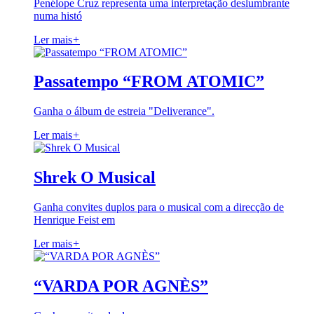
Penélope Cruz representa uma interpretação deslumbrante
numa histó
Ler mais
+
Passatempo “FROM ATOMIC”
Ganha o álbum de estreia "Deliverance".
Ler mais
+
Shrek O Musical
Ganha convites duplos para o musical com a direcção de
Henrique Feist em
Ler mais
+
“VARDA POR AGNÈS”