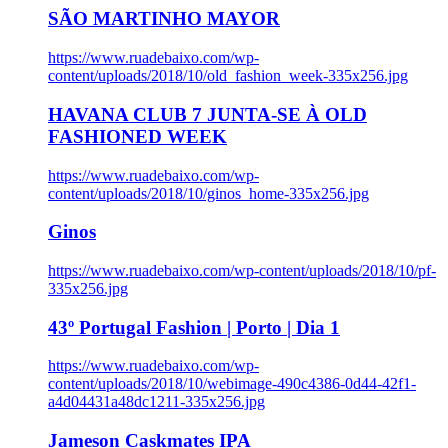
SÃO MARTINHO MAYOR
https://www.ruadebaixo.com/wp-
content/uploads/2018/10/old_fashion_week-335x256.jpg
HAVANA CLUB 7 JUNTA-SE À OLD
FASHIONED WEEK
https://www.ruadebaixo.com/wp-
content/uploads/2018/10/ginos_home-335x256.jpg
Ginos
https://www.ruadebaixo.com/wp-content/uploads/2018/10/pf-
335x256.jpg
43º Portugal Fashion | Porto | Dia 1
https://www.ruadebaixo.com/wp-
content/uploads/2018/10/webimage-490c4386-0d44-42f1-
a4d04431a48dc1211-335x256.jpg
Jameson Caskmates IPA