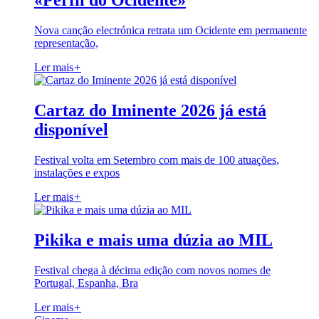
«Perfil do Ocidente»
Nova canção electrónica retrata um Ocidente em permanente
representação,
Ler mais
+
Cartaz do Iminente 2026 já está
disponível
Festival volta em Setembro com mais de 100 atuações,
instalações e expos
Ler mais
+
Pikika e mais uma dúzia ao MIL
Festival chega à décima edição com novos nomes de
Portugal, Espanha, Bra
Ler mais
+