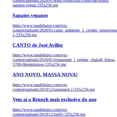
content/uploads/2020/01/tenis-vegan-rutz-como-sao-feitos-
sapatos-vegan-335x256.jpg
Sapatos veganos
https://www.ruadebaixo.com/wp-
content/uploads/2020/01/canto_ambiente_1_credito_grupojosea
1-335x256.jpg
CANTO de José Avillez
https://www.ruadebaixo.com/wp-
content/uploads/2020/01/restaurante_l_origine_chakall_lisboa-
5709-fileminimizer-335x256.jpg
ANO NOVO, MASSA NOVA!
https://www.ruadebaixo.com/wp-
content/uploads/2019/12/unnamed-2-335x256.jpg
Vem ai o Brunch mais exclusivo do ano
https://www.ruadebaixo.com/wp-
content/uploads/2019/12/jag01-335x256.jpg