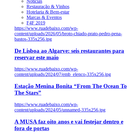
Notícias
Restauração & Vinhos
Hotelaria & Bem-estar
Marcas & Eventos
F4F 2019
https://www.ruadebaixo.com/wp-
content/uploads/2026/05/broto-chiado-prato-pedro-pena-
bastos-335x256.jpg
De Lisboa ao Algarve: seis restaurantes para
reservar este maio
https://www.ruadebaixo.com/wp-
content/uploads/2024/07/emb_elenco-335x256.jpg
Estação Menina Bonita “From The Ocean To
The Stars”
https://www.ruadebaixo.com/wp-
content/uploads/2024/05/unnamed-335x256.jpg
A MUSA faz oito anos e vai festejar dentro e
fora de portas