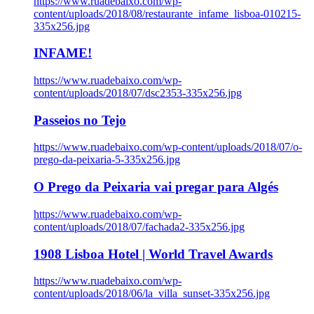
https://www.ruadebaixo.com/wp-
content/uploads/2018/08/restaurante_infame_lisboa-010215-
335x256.jpg
INFAME!
https://www.ruadebaixo.com/wp-
content/uploads/2018/07/dsc2353-335x256.jpg
Passeios no Tejo
https://www.ruadebaixo.com/wp-content/uploads/2018/07/o-
prego-da-peixaria-5-335x256.jpg
O Prego da Peixaria vai pregar para Algés
https://www.ruadebaixo.com/wp-
content/uploads/2018/07/fachada2-335x256.jpg
1908 Lisboa Hotel | World Travel Awards
https://www.ruadebaixo.com/wp-
content/uploads/2018/06/la_villa_sunset-335x256.jpg