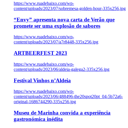
https://www.ruadebaixo.com/wp-
content/uploads/2023/07/sobremesa-golden-hour-335x256.jpg
“Envy” apresenta nova carta de Verão que
promete ser uma explosão de sabores
https://www.ruadebaixo.com/wp-
content/uploads/2023/07/a7r8448-335x256.jpg
ARTBEERFEST 2023
https://www.ruadebaixo.com/wp-
content/uploads/2023/06/aldeia-galega2-335x256.jpg
Festival Vinhos n’Aldeia
https://www.ruadebaixo.com/wp-
content/uploads/2023/06/488496-the20spot20pt_04-5b72a6-
original-1686744290-335x256.jpg
Museu de Marinha convida a experiência
gastronómica inédita