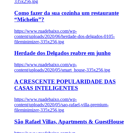
335x256.jpg
Como fazer da sua cozinha um restaurante
“Michelin”?
https://www.ruadebaixo.com/wp-
content/uploads/2020/06/herdade-dos-delgados-0105-
fileminimizer-335x256.jpg
Herdade dos Delgados reabre em junho
https://www.ruadebaixo.com/wp-
content/uploads/2020/05/smart_house-335x256.jpg
A CRESCENTE POPULARIDADE DAS
CASAS INTELIGENTES
https://www.ruadebaixo.com/wp-
content/uploads/2020/05/sao-rafael-villa-premium-
fileminimizer-335x256.jpg
São Rafael Villas, Apartments & GuestHouse