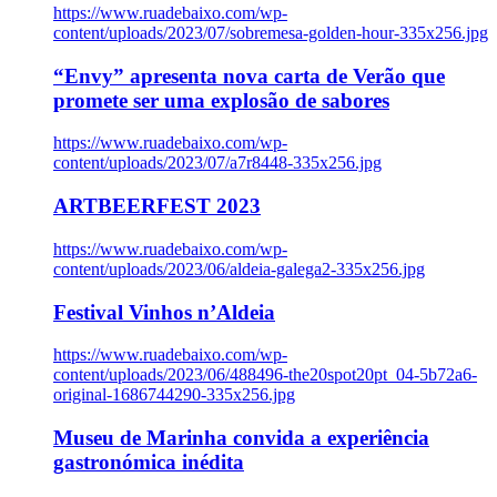
https://www.ruadebaixo.com/wp-
content/uploads/2023/07/sobremesa-golden-hour-335x256.jpg
“Envy” apresenta nova carta de Verão que
promete ser uma explosão de sabores
https://www.ruadebaixo.com/wp-
content/uploads/2023/07/a7r8448-335x256.jpg
ARTBEERFEST 2023
https://www.ruadebaixo.com/wp-
content/uploads/2023/06/aldeia-galega2-335x256.jpg
Festival Vinhos n’Aldeia
https://www.ruadebaixo.com/wp-
content/uploads/2023/06/488496-the20spot20pt_04-5b72a6-
original-1686744290-335x256.jpg
Museu de Marinha convida a experiência
gastronómica inédita