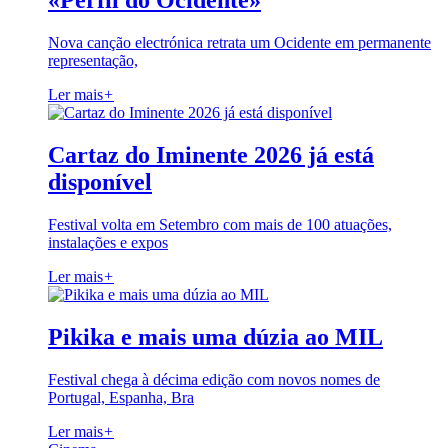
«Perfil do Ocidente»
Nova canção electrónica retrata um Ocidente em permanente
representação,
Ler mais
+
Cartaz do Iminente 2026 já está
disponível
Festival volta em Setembro com mais de 100 atuações,
instalações e expos
Ler mais
+
Pikika e mais uma dúzia ao MIL
Festival chega à décima edição com novos nomes de
Portugal, Espanha, Bra
Ler mais
+