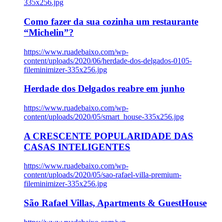
335x256.jpg
Como fazer da sua cozinha um restaurante
“Michelin”?
https://www.ruadebaixo.com/wp-
content/uploads/2020/06/herdade-dos-delgados-0105-
fileminimizer-335x256.jpg
Herdade dos Delgados reabre em junho
https://www.ruadebaixo.com/wp-
content/uploads/2020/05/smart_house-335x256.jpg
A CRESCENTE POPULARIDADE DAS
CASAS INTELIGENTES
https://www.ruadebaixo.com/wp-
content/uploads/2020/05/sao-rafael-villa-premium-
fileminimizer-335x256.jpg
São Rafael Villas, Apartments & GuestHouse