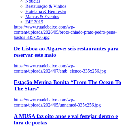
Notícias
Restauração & Vinhos
Hotelaria & Bem-estar
Marcas & Eventos
F4F 2019
https://www.ruadebaixo.com/wp-
content/uploads/2026/05/broto-chiado-prato-pedro-pena-
bastos-335x256.jpg
De Lisboa ao Algarve: seis restaurantes para
reservar este maio
https://www.ruadebaixo.com/wp-
content/uploads/2024/07/emb_elenco-335x256.jpg
Estação Menina Bonita “From The Ocean To
The Stars”
https://www.ruadebaixo.com/wp-
content/uploads/2024/05/unnamed-335x256.jpg
A MUSA faz oito anos e vai festejar dentro e
fora de portas