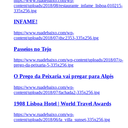
https://www.ruadebaixo.com/wp-
content/uploads/2018/08/restaurante_infame_lisboa-010215-
335x256.jpg
INFAME!
https://www.ruadebaixo.com/wp-
content/uploads/2018/07/dsc2353-335x256.jpg
Passeios no Tejo
https://www.ruadebaixo.com/wp-content/uploads/2018/07/o-
prego-da-peixaria-5-335x256.jpg
O Prego da Peixaria vai pregar para Algés
https://www.ruadebaixo.com/wp-
content/uploads/2018/07/fachada2-335x256.jpg
1908 Lisboa Hotel | World Travel Awards
https://www.ruadebaixo.com/wp-
content/uploads/2018/06/la_villa_sunset-335x256.jpg