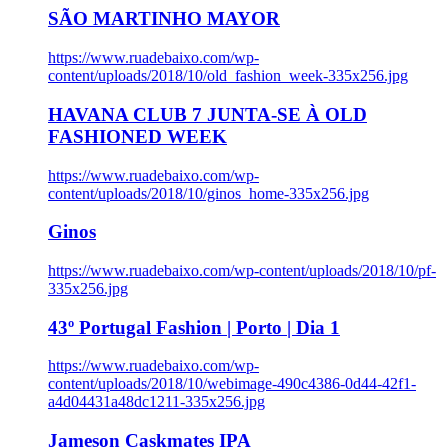
SÃO MARTINHO MAYOR
https://www.ruadebaixo.com/wp-
content/uploads/2018/10/old_fashion_week-335x256.jpg
HAVANA CLUB 7 JUNTA-SE À OLD
FASHIONED WEEK
https://www.ruadebaixo.com/wp-
content/uploads/2018/10/ginos_home-335x256.jpg
Ginos
https://www.ruadebaixo.com/wp-content/uploads/2018/10/pf-
335x256.jpg
43º Portugal Fashion | Porto | Dia 1
https://www.ruadebaixo.com/wp-
content/uploads/2018/10/webimage-490c4386-0d44-42f1-
a4d04431a48dc1211-335x256.jpg
Jameson Caskmates IPA