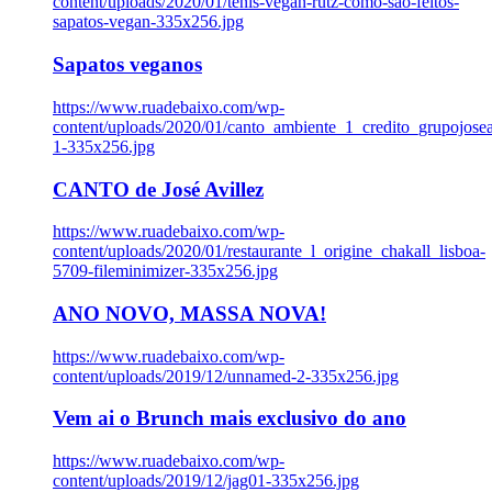
content/uploads/2020/01/tenis-vegan-rutz-como-sao-feitos-
sapatos-vegan-335x256.jpg
Sapatos veganos
https://www.ruadebaixo.com/wp-
content/uploads/2020/01/canto_ambiente_1_credito_grupojosea
1-335x256.jpg
CANTO de José Avillez
https://www.ruadebaixo.com/wp-
content/uploads/2020/01/restaurante_l_origine_chakall_lisboa-
5709-fileminimizer-335x256.jpg
ANO NOVO, MASSA NOVA!
https://www.ruadebaixo.com/wp-
content/uploads/2019/12/unnamed-2-335x256.jpg
Vem ai o Brunch mais exclusivo do ano
https://www.ruadebaixo.com/wp-
content/uploads/2019/12/jag01-335x256.jpg