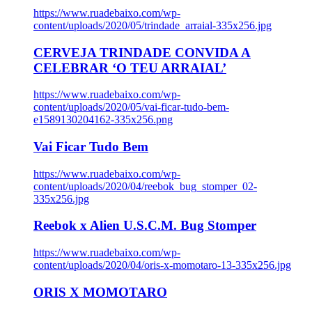
https://www.ruadebaixo.com/wp-
content/uploads/2020/05/trindade_arraial-335x256.jpg
CERVEJA TRINDADE CONVIDA A
CELEBRAR ‘O TEU ARRAIAL’
https://www.ruadebaixo.com/wp-
content/uploads/2020/05/vai-ficar-tudo-bem-
e1589130204162-335x256.png
Vai Ficar Tudo Bem
https://www.ruadebaixo.com/wp-
content/uploads/2020/04/reebok_bug_stomper_02-
335x256.jpg
Reebok x Alien U.S.C.M. Bug Stomper
https://www.ruadebaixo.com/wp-
content/uploads/2020/04/oris-x-momotaro-13-335x256.jpg
ORIS X MOMOTARO