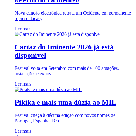
«Perfil do Ocidente»
Nova canção electrónica retrata um Ocidente em permanente
representação,
Ler mais
+
Cartaz do Iminente 2026 já está
disponível
Festival volta em Setembro com mais de 100 atuações,
instalações e expos
Ler mais
+
Pikika e mais uma dúzia ao MIL
Festival chega à décima edição com novos nomes de
Portugal, Espanha, Bra
Ler mais
+