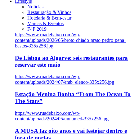
Lifestyle
Notícias
Restauração & Vinhos
Hotelaria & Bem-estar
Marcas & Eventos
F4F 2019
https://www.ruadebaixo.com/wp-
content/uploads/2026/05/broto-chiado-prato-pedro-pena-
bastos-335x256.jpg
De Lisboa ao Algarve: seis restaurantes para
reservar este maio
https://www.ruadebaixo.com/wp-
content/uploads/2024/07/emb_elenco-335x256.jpg
Estação Menina Bonita “From The Ocean To
The Stars”
https://www.ruadebaixo.com/wp-
content/uploads/2024/05/unnamed-335x256.jpg
A MUSA faz oito anos e vai festejar dentro e
fora de portas