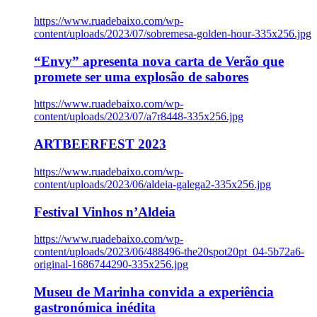
https://www.ruadebaixo.com/wp-
content/uploads/2023/07/sobremesa-golden-hour-335x256.jpg
“Envy” apresenta nova carta de Verão que
promete ser uma explosão de sabores
https://www.ruadebaixo.com/wp-
content/uploads/2023/07/a7r8448-335x256.jpg
ARTBEERFEST 2023
https://www.ruadebaixo.com/wp-
content/uploads/2023/06/aldeia-galega2-335x256.jpg
Festival Vinhos n’Aldeia
https://www.ruadebaixo.com/wp-
content/uploads/2023/06/488496-the20spot20pt_04-5b72a6-
original-1686744290-335x256.jpg
Museu de Marinha convida a experiência
gastronómica inédita