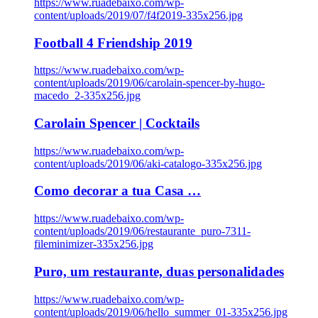
https://www.ruadebaixo.com/wp-
content/uploads/2019/07/f4f2019-335x256.jpg
Football 4 Friendship 2019
https://www.ruadebaixo.com/wp-
content/uploads/2019/06/carolain-spencer-by-hugo-
macedo_2-335x256.jpg
Carolain Spencer | Cocktails
https://www.ruadebaixo.com/wp-
content/uploads/2019/06/aki-catalogo-335x256.jpg
Como decorar a tua Casa …
https://www.ruadebaixo.com/wp-
content/uploads/2019/06/restaurante_puro-7311-
fileminimizer-335x256.jpg
Puro, um restaurante, duas personalidades
https://www.ruadebaixo.com/wp-
content/uploads/2019/06/hello_summer_01-335x256.jpg