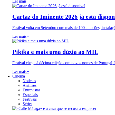
Ler mais
+
Cartaz do Iminente 2026 já está dispon
Festival volta em Setembro com mais de 100 atuações, instalaç
Ler mais
+
Pikika e mais uma dúzia ao MIL
Festival chega à décima edição com novos nomes de Portugal,
Ler mais
+
Cinema
Notícias
Análises
Entrevistas
Especiais
Festivais
Séries