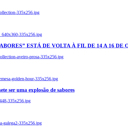
ollection-335x256.jpg
tl_640x360-335x256.jpg
BORES” ESTÁ DE VOLTA À FIL DE 14 A 16 DE
llection-aveiro-prosa-335x256.jpg
remesa-golden-hour-335x256.jpg
ete ser uma explosão de sabores
8448-335x256.jpg
ia-galega2-335x256.jpg