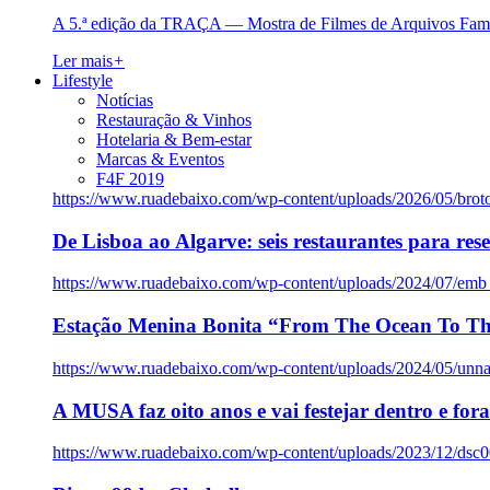
A 5.ª edição da TRAÇA — Mostra de Filmes de Arquivos Famil
Ler mais
+
Lifestyle
Notícias
Restauração & Vinhos
Hotelaria & Bem-estar
Marcas & Eventos
F4F 2019
https://www.ruadebaixo.com/wp-content/uploads/2026/05/brot
De Lisboa ao Algarve: seis restaurantes para res
https://www.ruadebaixo.com/wp-content/uploads/2024/07/emb
Estação Menina Bonita “From The Ocean To Th
https://www.ruadebaixo.com/wp-content/uploads/2024/05/un
A MUSA faz oito anos e vai festejar dentro e fora
https://www.ruadebaixo.com/wp-content/uploads/2023/12/dsc