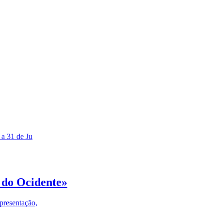
 a 31 de Ju
 do Ocidente»
presentação,