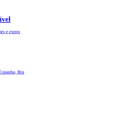
ível
ões e expos
 Espanha, Bra