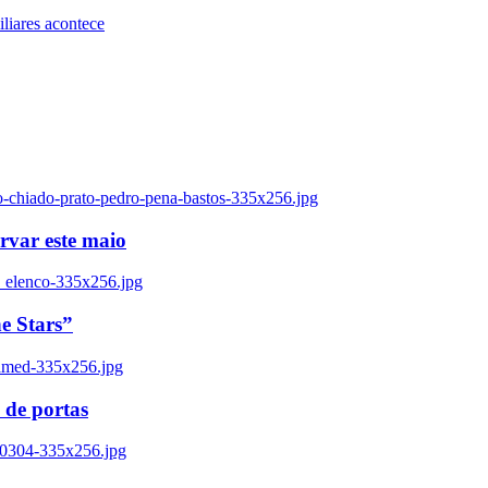
iares acontece
o-chiado-prato-pedro-pena-bastos-335x256.jpg
ervar este maio
_elenco-335x256.jpg
e Stars”
named-335x256.jpg
 de portas
00304-335x256.jpg