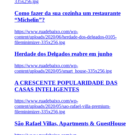
335x256.jpg
Como fazer da sua cozinha um restaurante
“Michelin”?
https://www.ruadebaixo.com/wp-
content/uploads/2020/06/herdade-dos-delgados-0105-
fileminimizer-335x256.jpg
Herdade dos Delgados reabre em junho
https://www.ruadebaixo.com/wp-
content/uploads/2020/05/smart_house-335x256.jpg
A CRESCENTE POPULARIDADE DAS
CASAS INTELIGENTES
https://www.ruadebaixo.com/wp-
content/uploads/2020/05/sao-rafael-villa-premium-
fileminimizer-335x256.jpg
São Rafael Villas, Apartments & GuestHouse