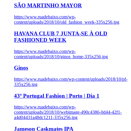
SÃO MARTINHO MAYOR
https://www.ruadebaixo.com/wp-
content/uploads/2018/10/old_fashion_week-335x256.jpg
HAVANA CLUB 7 JUNTA-SE À OLD
FASHIONED WEEK
https://www.ruadebaixo.com/wp-
content/uploads/2018/10/ginos_home-335x256.jpg
Ginos
https://www.ruadebaixo.com/wp-content/uploads/2018/10/pf-
335x256.jpg
43º Portugal Fashion | Porto | Dia 1
https://www.ruadebaixo.com/wp-
content/uploads/2018/10/webimage-490c4386-0d44-42f1-
a4d04431a48dc1211-335x256.jpg
Jameson Caskmates IPA