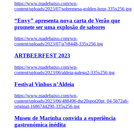
https://www.ruadebaixo.com/wp-
content/uploads/2023/07/sobremesa-golden-hour-335x256.jpg
“Envy” apresenta nova carta de Verão que
promete ser uma explosão de sabores
https://www.ruadebaixo.com/wp-
content/uploads/2023/07/a7r8448-335x256.jpg
ARTBEERFEST 2023
https://www.ruadebaixo.com/wp-
content/uploads/2023/06/aldeia-galega2-335x256.jpg
Festival Vinhos n’Aldeia
https://www.ruadebaixo.com/wp-
content/uploads/2023/06/488496-the20spot20pt_04-5b72a6-
original-1686744290-335x256.jpg
Museu de Marinha convida a experiência
gastronómica inédita