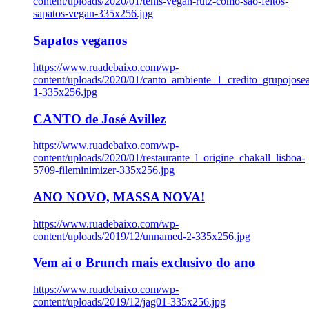
content/uploads/2020/01/tenis-vegan-rutz-como-sao-feitos-
sapatos-vegan-335x256.jpg
Sapatos veganos
https://www.ruadebaixo.com/wp-
content/uploads/2020/01/canto_ambiente_1_credito_grupojosea
1-335x256.jpg
CANTO de José Avillez
https://www.ruadebaixo.com/wp-
content/uploads/2020/01/restaurante_l_origine_chakall_lisboa-
5709-fileminimizer-335x256.jpg
ANO NOVO, MASSA NOVA!
https://www.ruadebaixo.com/wp-
content/uploads/2019/12/unnamed-2-335x256.jpg
Vem ai o Brunch mais exclusivo do ano
https://www.ruadebaixo.com/wp-
content/uploads/2019/12/jag01-335x256.jpg