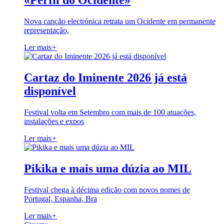
«Perfil do Ocidente»
Nova canção electrónica retrata um Ocidente em permanente
representação,
Ler mais
+
Cartaz do Iminente 2026 já está
disponível
Festival volta em Setembro com mais de 100 atuações,
instalações e expos
Ler mais
+
Pikika e mais uma dúzia ao MIL
Festival chega à décima edição com novos nomes de
Portugal, Espanha, Bra
Ler mais
+