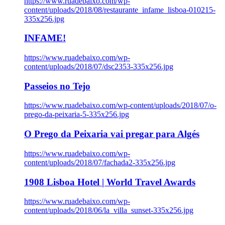
https://www.ruadebaixo.com/wp-
content/uploads/2018/08/restaurante_infame_lisboa-010215-
335x256.jpg
INFAME!
https://www.ruadebaixo.com/wp-
content/uploads/2018/07/dsc2353-335x256.jpg
Passeios no Tejo
https://www.ruadebaixo.com/wp-content/uploads/2018/07/o-
prego-da-peixaria-5-335x256.jpg
O Prego da Peixaria vai pregar para Algés
https://www.ruadebaixo.com/wp-
content/uploads/2018/07/fachada2-335x256.jpg
1908 Lisboa Hotel | World Travel Awards
https://www.ruadebaixo.com/wp-
content/uploads/2018/06/la_villa_sunset-335x256.jpg