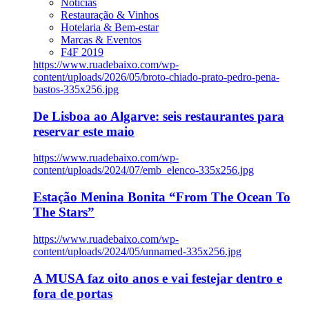
Notícias
Restauração & Vinhos
Hotelaria & Bem-estar
Marcas & Eventos
F4F 2019
https://www.ruadebaixo.com/wp-
content/uploads/2026/05/broto-chiado-prato-pedro-pena-
bastos-335x256.jpg
De Lisboa ao Algarve: seis restaurantes para
reservar este maio
https://www.ruadebaixo.com/wp-
content/uploads/2024/07/emb_elenco-335x256.jpg
Estação Menina Bonita “From The Ocean To
The Stars”
https://www.ruadebaixo.com/wp-
content/uploads/2024/05/unnamed-335x256.jpg
A MUSA faz oito anos e vai festejar dentro e
fora de portas