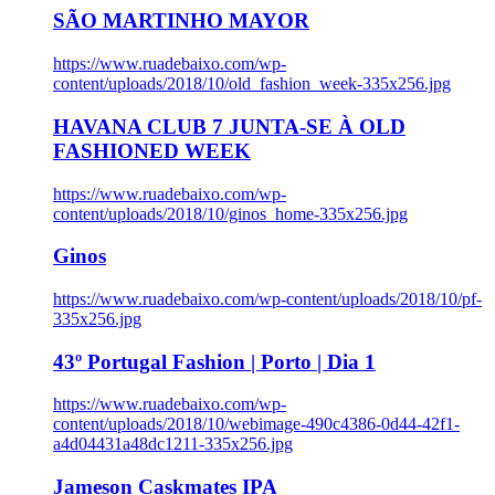
SÃO MARTINHO MAYOR
https://www.ruadebaixo.com/wp-
content/uploads/2018/10/old_fashion_week-335x256.jpg
HAVANA CLUB 7 JUNTA-SE À OLD
FASHIONED WEEK
https://www.ruadebaixo.com/wp-
content/uploads/2018/10/ginos_home-335x256.jpg
Ginos
https://www.ruadebaixo.com/wp-content/uploads/2018/10/pf-
335x256.jpg
43º Portugal Fashion | Porto | Dia 1
https://www.ruadebaixo.com/wp-
content/uploads/2018/10/webimage-490c4386-0d44-42f1-
a4d04431a48dc1211-335x256.jpg
Jameson Caskmates IPA