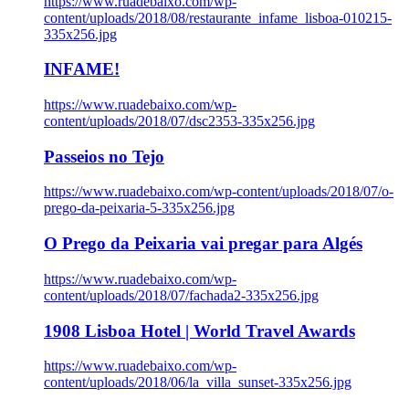
https://www.ruadebaixo.com/wp-
content/uploads/2018/08/restaurante_infame_lisboa-010215-
335x256.jpg
INFAME!
https://www.ruadebaixo.com/wp-
content/uploads/2018/07/dsc2353-335x256.jpg
Passeios no Tejo
https://www.ruadebaixo.com/wp-content/uploads/2018/07/o-
prego-da-peixaria-5-335x256.jpg
O Prego da Peixaria vai pregar para Algés
https://www.ruadebaixo.com/wp-
content/uploads/2018/07/fachada2-335x256.jpg
1908 Lisboa Hotel | World Travel Awards
https://www.ruadebaixo.com/wp-
content/uploads/2018/06/la_villa_sunset-335x256.jpg