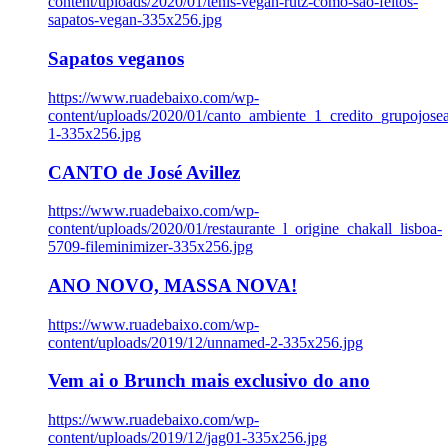
content/uploads/2020/01/tenis-vegan-rutz-como-sao-feitos-
sapatos-vegan-335x256.jpg
Sapatos veganos
https://www.ruadebaixo.com/wp-
content/uploads/2020/01/canto_ambiente_1_credito_grupojosea
1-335x256.jpg
CANTO de José Avillez
https://www.ruadebaixo.com/wp-
content/uploads/2020/01/restaurante_l_origine_chakall_lisboa-
5709-fileminimizer-335x256.jpg
ANO NOVO, MASSA NOVA!
https://www.ruadebaixo.com/wp-
content/uploads/2019/12/unnamed-2-335x256.jpg
Vem ai o Brunch mais exclusivo do ano
https://www.ruadebaixo.com/wp-
content/uploads/2019/12/jag01-335x256.jpg