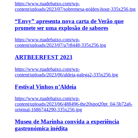
https://www.ruadebaixo.com/wp-
content/uploads/2023/07/sobremesa-golden-hour-335x256.jpg
“Envy” apresenta nova carta de Verão que
promete ser uma explosão de sabores
https://www.ruadebaixo.com/wp-
content/uploads/2023/07/a7r8448-335x256.jpg
ARTBEERFEST 2023
https://www.ruadebaixo.com/wp-
content/uploads/2023/06/aldeia-galega2-335x256.jpg
Festival Vinhos n’Aldeia
https://www.ruadebaixo.com/wp-
content/uploads/2023/06/488496-the20spot20pt_04-5b72a6-
original-1686744290-335x256.jpg
Museu de Marinha convida a experiência
gastronómica inédita