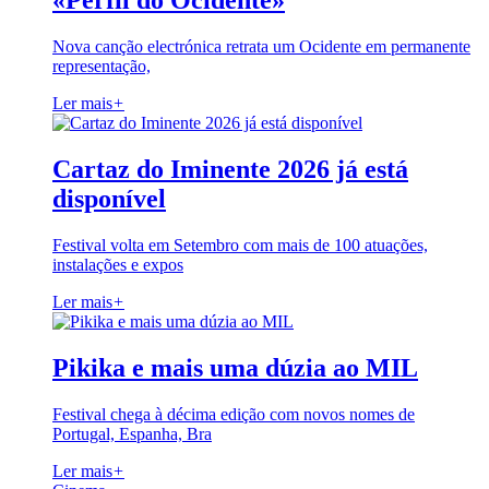
«Perfil do Ocidente»
Nova canção electrónica retrata um Ocidente em permanente
representação,
Ler mais
+
Cartaz do Iminente 2026 já está
disponível
Festival volta em Setembro com mais de 100 atuações,
instalações e expos
Ler mais
+
Pikika e mais uma dúzia ao MIL
Festival chega à décima edição com novos nomes de
Portugal, Espanha, Bra
Ler mais
+