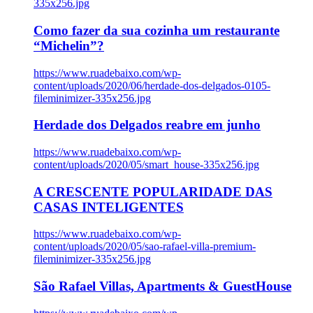
335x256.jpg
Como fazer da sua cozinha um restaurante
“Michelin”?
https://www.ruadebaixo.com/wp-
content/uploads/2020/06/herdade-dos-delgados-0105-
fileminimizer-335x256.jpg
Herdade dos Delgados reabre em junho
https://www.ruadebaixo.com/wp-
content/uploads/2020/05/smart_house-335x256.jpg
A CRESCENTE POPULARIDADE DAS
CASAS INTELIGENTES
https://www.ruadebaixo.com/wp-
content/uploads/2020/05/sao-rafael-villa-premium-
fileminimizer-335x256.jpg
São Rafael Villas, Apartments & GuestHouse