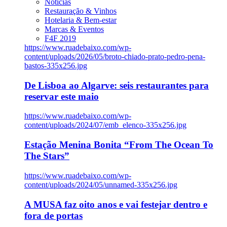
Notícias
Restauração & Vinhos
Hotelaria & Bem-estar
Marcas & Eventos
F4F 2019
https://www.ruadebaixo.com/wp-
content/uploads/2026/05/broto-chiado-prato-pedro-pena-
bastos-335x256.jpg
De Lisboa ao Algarve: seis restaurantes para
reservar este maio
https://www.ruadebaixo.com/wp-
content/uploads/2024/07/emb_elenco-335x256.jpg
Estação Menina Bonita “From The Ocean To
The Stars”
https://www.ruadebaixo.com/wp-
content/uploads/2024/05/unnamed-335x256.jpg
A MUSA faz oito anos e vai festejar dentro e
fora de portas