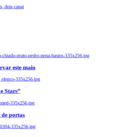
, dois canai
o-chiado-prato-pedro-pena-bastos-335x256.jpg
ervar este maio
_elenco-335x256.jpg
e Stars”
named-335x256.jpg
 de portas
00304-335x256.jpg