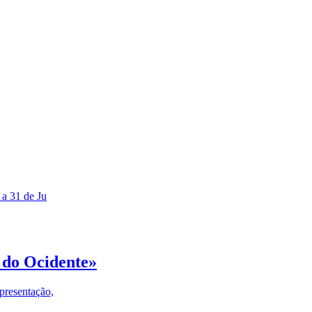
 a 31 de Ju
 do Ocidente»
presentação,