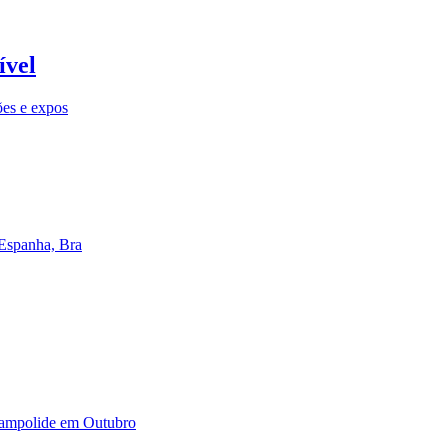
ível
ões e expos
 Espanha, Bra