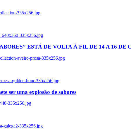
ollection-335x256.jpg
tl_640x360-335x256.jpg
BORES” ESTÁ DE VOLTA À FIL DE 14 A 16 DE
llection-aveiro-prosa-335x256.jpg
remesa-golden-hour-335x256.jpg
ete ser uma explosão de sabores
8448-335x256.jpg
ia-galega2-335x256.jpg