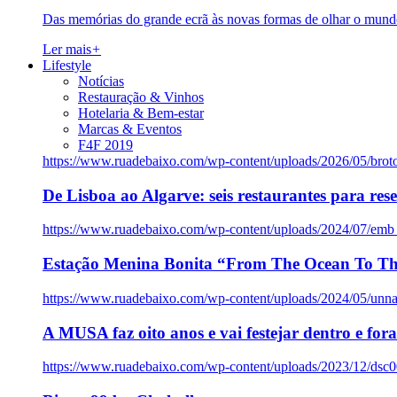
Das memórias do grande ecrã às novas formas de olhar o mundo
Ler mais
+
Lifestyle
Notícias
Restauração & Vinhos
Hotelaria & Bem-estar
Marcas & Eventos
F4F 2019
https://www.ruadebaixo.com/wp-content/uploads/2026/05/brot
De Lisboa ao Algarve: seis restaurantes para res
https://www.ruadebaixo.com/wp-content/uploads/2024/07/emb
Estação Menina Bonita “From The Ocean To Th
https://www.ruadebaixo.com/wp-content/uploads/2024/05/un
A MUSA faz oito anos e vai festejar dentro e fora
https://www.ruadebaixo.com/wp-content/uploads/2023/12/dsc