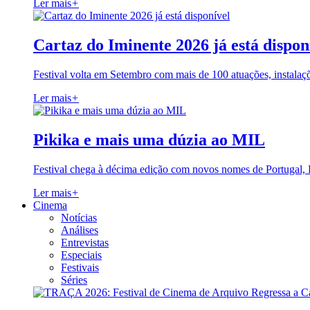
Ler mais
+
Cartaz do Iminente 2026 já está dispon
Festival volta em Setembro com mais de 100 atuações, instalaç
Ler mais
+
Pikika e mais uma dúzia ao MIL
Festival chega à décima edição com novos nomes de Portugal,
Ler mais
+
Cinema
Notícias
Análises
Entrevistas
Especiais
Festivais
Séries