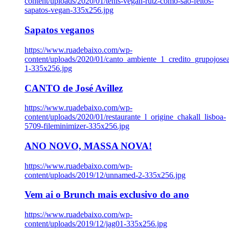
content/uploads/2020/01/tenis-vegan-rutz-como-sao-feitos-
sapatos-vegan-335x256.jpg
Sapatos veganos
https://www.ruadebaixo.com/wp-
content/uploads/2020/01/canto_ambiente_1_credito_grupojosea
1-335x256.jpg
CANTO de José Avillez
https://www.ruadebaixo.com/wp-
content/uploads/2020/01/restaurante_l_origine_chakall_lisboa-
5709-fileminimizer-335x256.jpg
ANO NOVO, MASSA NOVA!
https://www.ruadebaixo.com/wp-
content/uploads/2019/12/unnamed-2-335x256.jpg
Vem ai o Brunch mais exclusivo do ano
https://www.ruadebaixo.com/wp-
content/uploads/2019/12/jag01-335x256.jpg