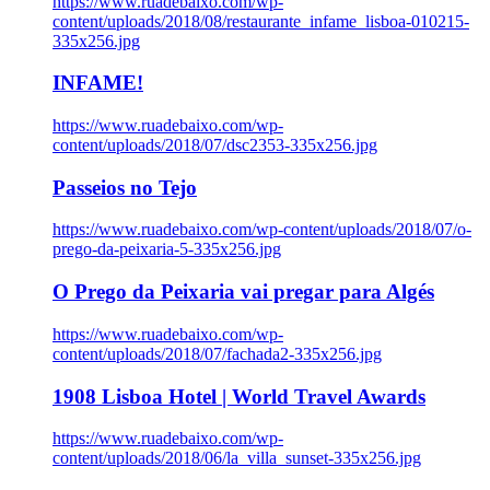
https://www.ruadebaixo.com/wp-
content/uploads/2018/08/restaurante_infame_lisboa-010215-
335x256.jpg
INFAME!
https://www.ruadebaixo.com/wp-
content/uploads/2018/07/dsc2353-335x256.jpg
Passeios no Tejo
https://www.ruadebaixo.com/wp-content/uploads/2018/07/o-
prego-da-peixaria-5-335x256.jpg
O Prego da Peixaria vai pregar para Algés
https://www.ruadebaixo.com/wp-
content/uploads/2018/07/fachada2-335x256.jpg
1908 Lisboa Hotel | World Travel Awards
https://www.ruadebaixo.com/wp-
content/uploads/2018/06/la_villa_sunset-335x256.jpg