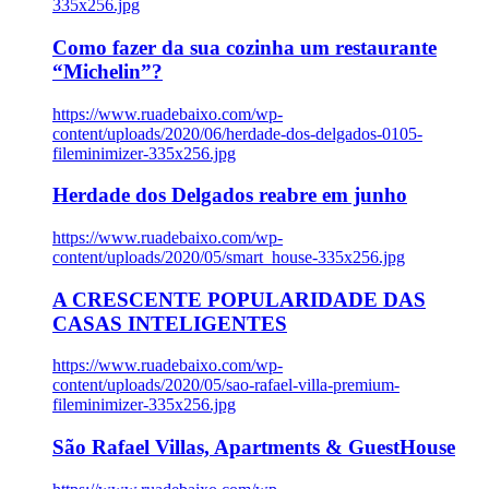
335x256.jpg
Como fazer da sua cozinha um restaurante
“Michelin”?
https://www.ruadebaixo.com/wp-
content/uploads/2020/06/herdade-dos-delgados-0105-
fileminimizer-335x256.jpg
Herdade dos Delgados reabre em junho
https://www.ruadebaixo.com/wp-
content/uploads/2020/05/smart_house-335x256.jpg
A CRESCENTE POPULARIDADE DAS
CASAS INTELIGENTES
https://www.ruadebaixo.com/wp-
content/uploads/2020/05/sao-rafael-villa-premium-
fileminimizer-335x256.jpg
São Rafael Villas, Apartments & GuestHouse