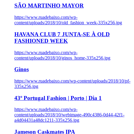
SÃO MARTINHO MAYOR
https://www.ruadebaixo.com/wp-
content/uploads/2018/10/old_fashion_week-335x256.jpg
HAVANA CLUB 7 JUNTA-SE À OLD
FASHIONED WEEK
https://www.ruadebaixo.com/wp-
content/uploads/2018/10/ginos_home-335x256.jpg
Ginos
https://www.ruadebaixo.com/wp-content/uploads/2018/10/pf-
335x256.jpg
43º Portugal Fashion | Porto | Dia 1
https://www.ruadebaixo.com/wp-
content/uploads/2018/10/webimage-490c4386-0d44-42f1-
a4d04431a48dc1211-335x256.jpg
Jameson Caskmates IPA