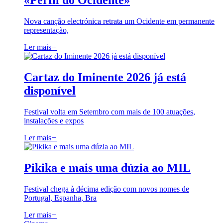
«Perfil do Ocidente»
Nova canção electrónica retrata um Ocidente em permanente
representação,
Ler mais
+
Cartaz do Iminente 2026 já está
disponível
Festival volta em Setembro com mais de 100 atuações,
instalações e expos
Ler mais
+
Pikika e mais uma dúzia ao MIL
Festival chega à décima edição com novos nomes de
Portugal, Espanha, Bra
Ler mais
+