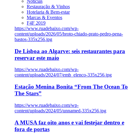
Notícias
Restauração & Vinhos
Hotelaria & Bem-estar
Marcas & Eventos
F4F 2019
https://www.ruadebaixo.com/wp-
content/uploads/2026/05/broto-chiado-prato-pedro-pena-
bastos-335x256.jpg
De Lisboa ao Algarve: seis restaurantes para
reservar este maio
https://www.ruadebaixo.com/wp-
content/uploads/2024/07/emb_elenco-335x256.jpg
Estação Menina Bonita “From The Ocean To
The Stars”
https://www.ruadebaixo.com/wp-
content/uploads/2024/05/unnamed-335x256.jpg
A MUSA faz oito anos e vai festejar dentro e
fora de portas