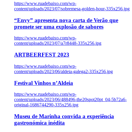
https://www.ruadebaixo.com/wp-
content/uploads/2023/07/sobremesa-golden-hour-335x256.jpg
“Envy” apresenta nova carta de Verão que
promete ser uma explosão de sabores
https://www.ruadebaixo.com/wp-
content/uploads/2023/07/a7r8448-335x256.jpg
ARTBEERFEST 2023
https://www.ruadebaixo.com/wp-
content/uploads/2023/06/aldeia-galega2-335x256.jpg
Festival Vinhos n’Aldeia
https://www.ruadebaixo.com/wp-
content/uploads/2023/06/488496-the20spot20pt_04-5b72a6-
original-1686744290-335x256.jpg
Museu de Marinha convida a experiência
gastronómica inédita