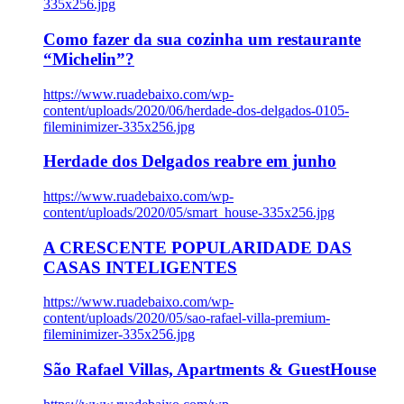
335x256.jpg
Como fazer da sua cozinha um restaurante
“Michelin”?
https://www.ruadebaixo.com/wp-
content/uploads/2020/06/herdade-dos-delgados-0105-
fileminimizer-335x256.jpg
Herdade dos Delgados reabre em junho
https://www.ruadebaixo.com/wp-
content/uploads/2020/05/smart_house-335x256.jpg
A CRESCENTE POPULARIDADE DAS
CASAS INTELIGENTES
https://www.ruadebaixo.com/wp-
content/uploads/2020/05/sao-rafael-villa-premium-
fileminimizer-335x256.jpg
São Rafael Villas, Apartments & GuestHouse