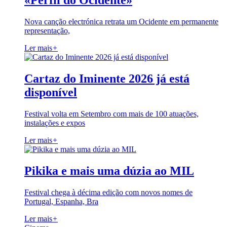
«Perfil do Ocidente»
Nova canção electrónica retrata um Ocidente em permanente
representação,
Ler mais
+
Cartaz do Iminente 2026 já está
disponível
Festival volta em Setembro com mais de 100 atuações,
instalações e expos
Ler mais
+
Pikika e mais uma dúzia ao MIL
Festival chega à décima edição com novos nomes de
Portugal, Espanha, Bra
Ler mais
+