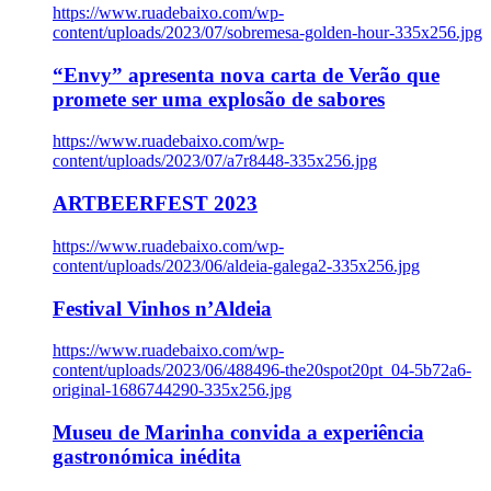
https://www.ruadebaixo.com/wp-
content/uploads/2023/07/sobremesa-golden-hour-335x256.jpg
“Envy” apresenta nova carta de Verão que
promete ser uma explosão de sabores
https://www.ruadebaixo.com/wp-
content/uploads/2023/07/a7r8448-335x256.jpg
ARTBEERFEST 2023
https://www.ruadebaixo.com/wp-
content/uploads/2023/06/aldeia-galega2-335x256.jpg
Festival Vinhos n’Aldeia
https://www.ruadebaixo.com/wp-
content/uploads/2023/06/488496-the20spot20pt_04-5b72a6-
original-1686744290-335x256.jpg
Museu de Marinha convida a experiência
gastronómica inédita