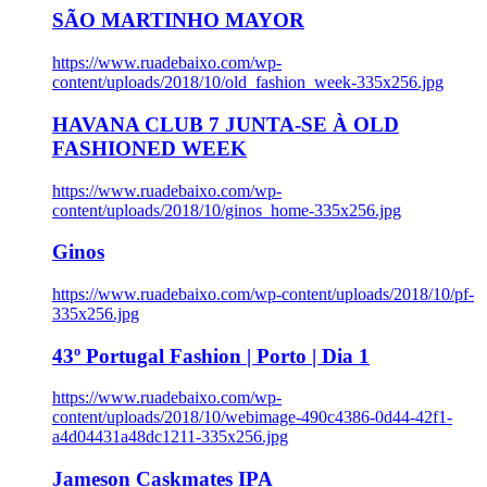
SÃO MARTINHO MAYOR
https://www.ruadebaixo.com/wp-
content/uploads/2018/10/old_fashion_week-335x256.jpg
HAVANA CLUB 7 JUNTA-SE À OLD
FASHIONED WEEK
https://www.ruadebaixo.com/wp-
content/uploads/2018/10/ginos_home-335x256.jpg
Ginos
https://www.ruadebaixo.com/wp-content/uploads/2018/10/pf-
335x256.jpg
43º Portugal Fashion | Porto | Dia 1
https://www.ruadebaixo.com/wp-
content/uploads/2018/10/webimage-490c4386-0d44-42f1-
a4d04431a48dc1211-335x256.jpg
Jameson Caskmates IPA