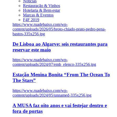
Notícias
Restauração & Vinhos
Hotelaria & Bem-estar
Marcas & Eventos
F4F 2019
https://www.ruadebaixo.com/wp-
content/uploads/2026/05/broto-chiado-prato-pedro-pena-
bastos-335x256.jpg
De Lisboa ao Algarve: seis restaurantes para
reservar este maio
https://www.ruadebaixo.com/wp-
content/uploads/2024/07/emb_elenco-335x256.jpg
Estação Menina Bonita “From The Ocean To
The Stars”
https://www.ruadebaixo.com/wp-
content/uploads/2024/05/unnamed-335x256.jpg
A MUSA faz oito anos e vai festejar dentro e
fora de portas