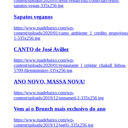
content/uploads/2020/01/tenis-vegan-rutz-como-sao-feitos-
sapatos-vegan-335x256.jpg
Sapatos veganos
https://www.ruadebaixo.com/wp-
content/uploads/2020/01/canto_ambiente_1_credito_grupojosea
1-335x256.jpg
CANTO de José Avillez
https://www.ruadebaixo.com/wp-
content/uploads/2020/01/restaurante_l_origine_chakall_lisboa-
5709-fileminimizer-335x256.jpg
ANO NOVO, MASSA NOVA!
https://www.ruadebaixo.com/wp-
content/uploads/2019/12/unnamed-2-335x256.jpg
Vem ai o Brunch mais exclusivo do ano
https://www.ruadebaixo.com/wp-
content/uploads/2019/12/jag01-335x256.jpg