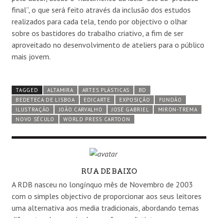
final”, o que será feito através da inclusão dos estudos
realizados para cada tela, tendo por objectivo o olhar
sobre os bastidores do trabalho criativo, a fim de ser
aproveitado no desenvolvimento de ateliers para o público
mais jovem.
TAGGED
ALTAMIRA
ARTES PLÁSTICAS
BD
BEDETECA DE LISBOA
EDICARTE
EXPOSIÇÃO
FUNDÃO
ILUSTRAÇÃO
JOÃO CARVALHO
JOSÉ GABRIEL
MIRON-TREMA
NOVO SÉCULO
WORLD PRESS CARTOON
AUTHOR
RUA DE BAIXO
A RDB nasceu no longínquo mês de Novembro de 2003
com o simples objectivo de proporcionar aos seus leitores
uma alternativa aos media tradicionais, abordando temas