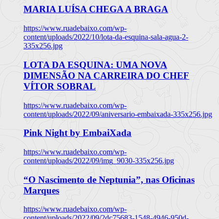
MARIA LUÍSA CHEGA A BRAGA
https://www.ruadebaixo.com/wp-
content/uploads/2022/10/lota-da-esquina-sala-agua-2-
335x256.jpg
LOTA DA ESQUINA: UMA NOVA
DIMENSÃO NA CARREIRA DO CHEF
VÍTOR SOBRAL
https://www.ruadebaixo.com/wp-
content/uploads/2022/09/aniversario-embaixada-335x256.jpg
Pink Night by EmbaiXada
https://www.ruadebaixo.com/wp-
content/uploads/2022/09/img_9030-335x256.jpg
“O Nascimento de Neptunia”, nas Oficinas
Marques
https://www.ruadebaixo.com/wp-
content/uploads/2022/09/2dc75683-1548-4946-950d-