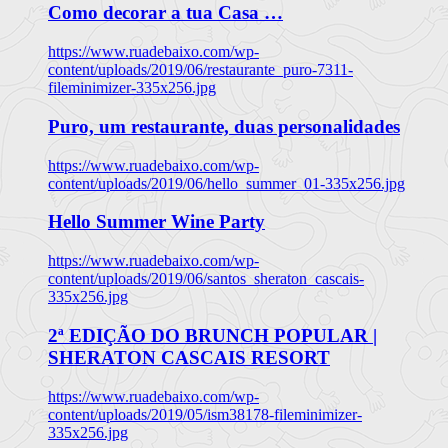
Como decorar a tua Casa …
https://www.ruadebaixo.com/wp-
content/uploads/2019/06/restaurante_puro-7311-
fileminimizer-335x256.jpg
Puro, um restaurante, duas personalidades
https://www.ruadebaixo.com/wp-
content/uploads/2019/06/hello_summer_01-335x256.jpg
Hello Summer Wine Party
https://www.ruadebaixo.com/wp-
content/uploads/2019/06/santos_sheraton_cascais-
335x256.jpg
2ª EDIÇÃO DO BRUNCH POPULAR |
SHERATON CASCAIS RESORT
https://www.ruadebaixo.com/wp-
content/uploads/2019/05/ism38178-fileminimizer-
335x256.jpg