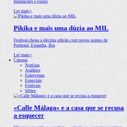
instalações e expos
Ler mais
+
Pikika e mais uma dúzia ao MIL
Festival chega à décima edição com novos nomes de
Portugal, Espanha, Bra
Ler mais
+
Cinema
Notícias
Análises
Entrevistas
Especiais
Festivais
Séries
«Calle Málaga» e a casa que se recusa
a esquecer