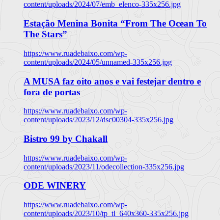
content/uploads/2024/07/emb_elenco-335x256.jpg
Estação Menina Bonita “From The Ocean To
The Stars”
https://www.ruadebaixo.com/wp-
content/uploads/2024/05/unnamed-335x256.jpg
A MUSA faz oito anos e vai festejar dentro e
fora de portas
https://www.ruadebaixo.com/wp-
content/uploads/2023/12/dsc00304-335x256.jpg
Bistro 99 by Chakall
https://www.ruadebaixo.com/wp-
content/uploads/2023/11/odecollection-335x256.jpg
ODE WINERY
https://www.ruadebaixo.com/wp-
content/uploads/2023/10/tp_tl_640x360-335x256.jpg