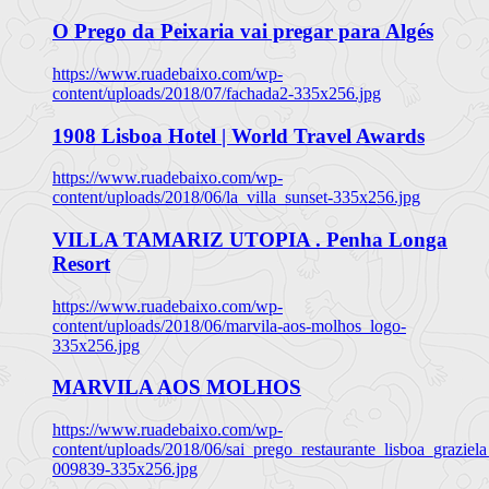
O Prego da Peixaria vai pregar para Algés
https://www.ruadebaixo.com/wp-
content/uploads/2018/07/fachada2-335x256.jpg
1908 Lisboa Hotel | World Travel Awards
https://www.ruadebaixo.com/wp-
content/uploads/2018/06/la_villa_sunset-335x256.jpg
VILLA TAMARIZ UTOPIA . Penha Longa
Resort
https://www.ruadebaixo.com/wp-
content/uploads/2018/06/marvila-aos-molhos_logo-
335x256.jpg
MARVILA AOS MOLHOS
https://www.ruadebaixo.com/wp-
content/uploads/2018/06/sai_prego_restaurante_lisboa_graziela
009839-335x256.jpg