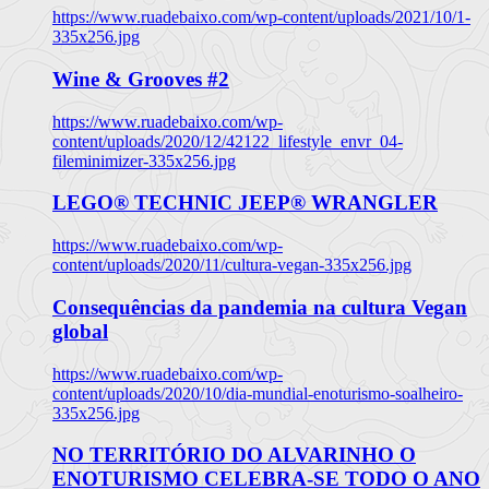
https://www.ruadebaixo.com/wp-content/uploads/2021/10/1-
335x256.jpg
Wine & Grooves #2
https://www.ruadebaixo.com/wp-
content/uploads/2020/12/42122_lifestyle_envr_04-
fileminimizer-335x256.jpg
LEGO® TECHNIC JEEP® WRANGLER
https://www.ruadebaixo.com/wp-
content/uploads/2020/11/cultura-vegan-335x256.jpg
Consequências da pandemia na cultura Vegan
global
https://www.ruadebaixo.com/wp-
content/uploads/2020/10/dia-mundial-enoturismo-soalheiro-
335x256.jpg
NO TERRITÓRIO DO ALVARINHO O
ENOTURISMO CELEBRA-SE TODO O ANO