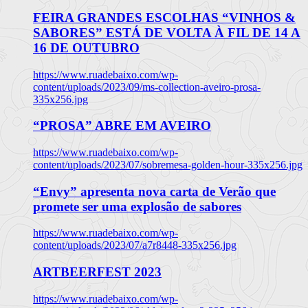
FEIRA GRANDES ESCOLHAS “VINHOS &
SABORES” ESTÁ DE VOLTA À FIL DE 14 A
16 DE OUTUBRO
https://www.ruadebaixo.com/wp-
content/uploads/2023/09/ms-collection-aveiro-prosa-
335x256.jpg
“PROSA” ABRE EM AVEIRO
https://www.ruadebaixo.com/wp-
content/uploads/2023/07/sobremesa-golden-hour-335x256.jpg
“Envy” apresenta nova carta de Verão que
promete ser uma explosão de sabores
https://www.ruadebaixo.com/wp-
content/uploads/2023/07/a7r8448-335x256.jpg
ARTBEERFEST 2023
https://www.ruadebaixo.com/wp-