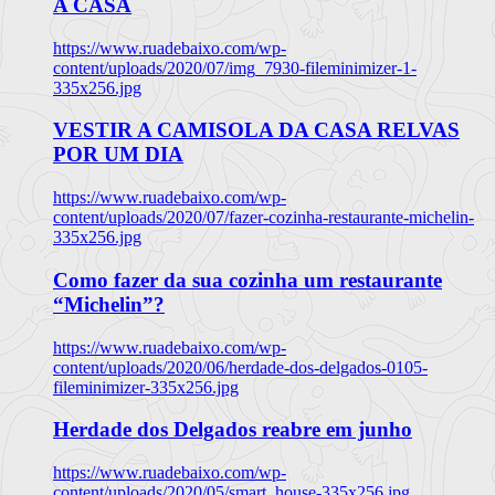
A CASA
https://www.ruadebaixo.com/wp-
content/uploads/2020/07/img_7930-fileminimizer-1-
335x256.jpg
VESTIR A CAMISOLA DA CASA RELVAS
POR UM DIA
https://www.ruadebaixo.com/wp-
content/uploads/2020/07/fazer-cozinha-restaurante-michelin-
335x256.jpg
Como fazer da sua cozinha um restaurante
“Michelin”?
https://www.ruadebaixo.com/wp-
content/uploads/2020/06/herdade-dos-delgados-0105-
fileminimizer-335x256.jpg
Herdade dos Delgados reabre em junho
https://www.ruadebaixo.com/wp-
content/uploads/2020/05/smart_house-335x256.jpg