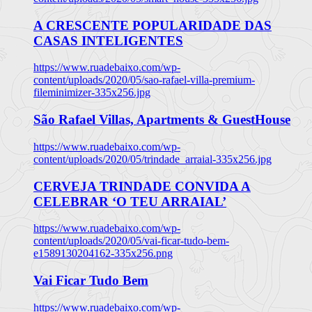
A CRESCENTE POPULARIDADE DAS
CASAS INTELIGENTES
https://www.ruadebaixo.com/wp-
content/uploads/2020/05/sao-rafael-villa-premium-
fileminimizer-335x256.jpg
São Rafael Villas, Apartments & GuestHouse
https://www.ruadebaixo.com/wp-
content/uploads/2020/05/trindade_arraial-335x256.jpg
CERVEJA TRINDADE CONVIDA A
CELEBRAR ‘O TEU ARRAIAL’
https://www.ruadebaixo.com/wp-
content/uploads/2020/05/vai-ficar-tudo-bem-
e1589130204162-335x256.png
Vai Ficar Tudo Bem
https://www.ruadebaixo.com/wp-