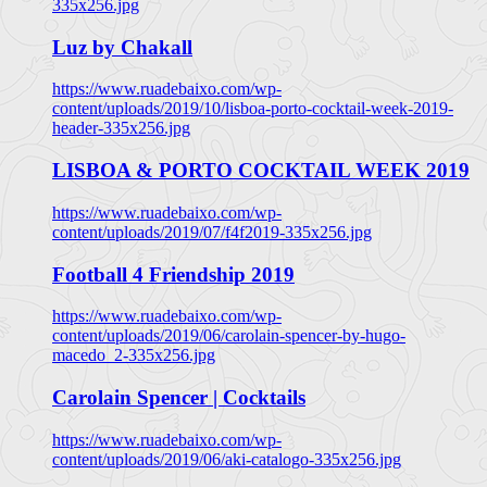
335x256.jpg
Luz by Chakall
https://www.ruadebaixo.com/wp-
content/uploads/2019/10/lisboa-porto-cocktail-week-2019-
header-335x256.jpg
LISBOA & PORTO COCKTAIL WEEK 2019
https://www.ruadebaixo.com/wp-
content/uploads/2019/07/f4f2019-335x256.jpg
Football 4 Friendship 2019
https://www.ruadebaixo.com/wp-
content/uploads/2019/06/carolain-spencer-by-hugo-
macedo_2-335x256.jpg
Carolain Spencer | Cocktails
https://www.ruadebaixo.com/wp-
content/uploads/2019/06/aki-catalogo-335x256.jpg