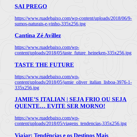
SAI PREGO
https://www.ruadebaixo.com/wp-content/uploads/2018/06/9-
sumos-naturais-e-vinho-335x256.jpg
Cantina Zé Avillez
https://www.ruadebaixo.com/wp-
content/uploads/2018/05/taste_future_heineken-335x256.jpg
TASTE THE FUTURE
https://www.ruadebaixo.com/wp-
content/uploads/2018/05/jamie_oliver_italian_lisboa-3976-1-
335x256.jpg
JAMIE’S ITALIAN | SEJA FRIO OU SEJA
QUENTE… EVITE SER MORNO!
https://www.ruadebaixo.com/wp-
content/uploads/2018/05/viagens_tendencias-335x256.jpg
Viajar: Tendências e os Destinos Mais