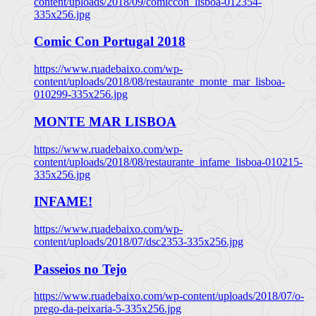
content/uploads/2018/09/comiccon_lisboa-012354-
335x256.jpg
Comic Con Portugal 2018
https://www.ruadebaixo.com/wp-
content/uploads/2018/08/restaurante_monte_mar_lisboa-
010299-335x256.jpg
MONTE MAR LISBOA
https://www.ruadebaixo.com/wp-
content/uploads/2018/08/restaurante_infame_lisboa-010215-
335x256.jpg
INFAME!
https://www.ruadebaixo.com/wp-
content/uploads/2018/07/dsc2353-335x256.jpg
Passeios no Tejo
https://www.ruadebaixo.com/wp-content/uploads/2018/07/o-
prego-da-peixaria-5-335x256.jpg