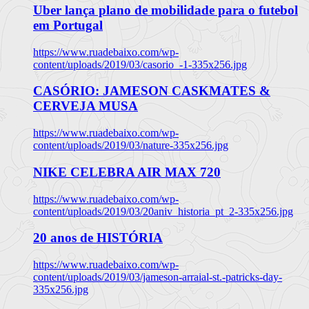
Uber lança plano de mobilidade para o futebol
em Portugal
https://www.ruadebaixo.com/wp-
content/uploads/2019/03/casorio_-1-335x256.jpg
CASÓRIO: JAMESON CASKMATES &
CERVEJA MUSA
https://www.ruadebaixo.com/wp-
content/uploads/2019/03/nature-335x256.jpg
NIKE CELEBRA AIR MAX 720
https://www.ruadebaixo.com/wp-
content/uploads/2019/03/20aniv_historia_pt_2-335x256.jpg
20 anos de HISTÓRIA
https://www.ruadebaixo.com/wp-
content/uploads/2019/03/jameson-arraial-st.-patricks-day-
335x256.jpg