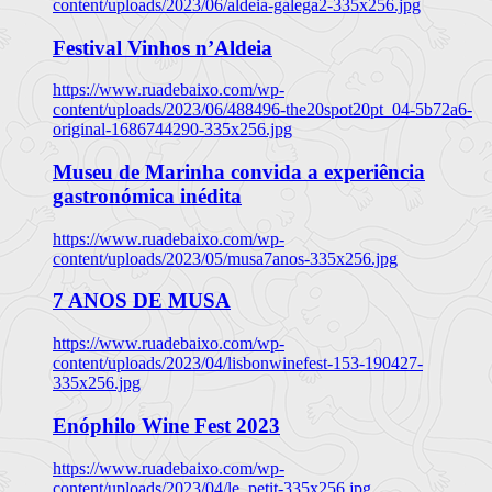
content/uploads/2023/06/aldeia-galega2-335x256.jpg
Festival Vinhos n’Aldeia
https://www.ruadebaixo.com/wp-
content/uploads/2023/06/488496-the20spot20pt_04-5b72a6-
original-1686744290-335x256.jpg
Museu de Marinha convida a experiência
gastronómica inédita
https://www.ruadebaixo.com/wp-
content/uploads/2023/05/musa7anos-335x256.jpg
7 ANOS DE MUSA
https://www.ruadebaixo.com/wp-
content/uploads/2023/04/lisbonwinefest-153-190427-
335x256.jpg
Enóphilo Wine Fest 2023
https://www.ruadebaixo.com/wp-
content/uploads/2023/04/le_petit-335x256.jpg