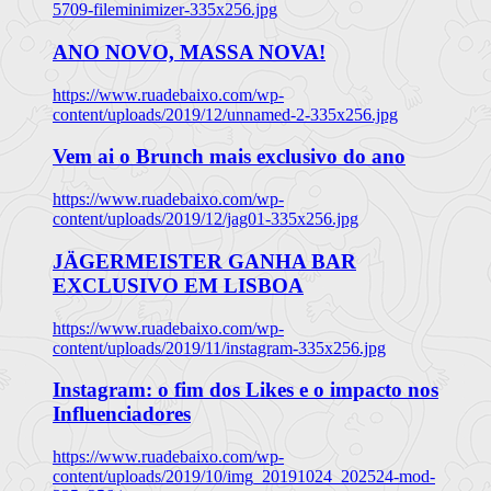
5709-fileminimizer-335x256.jpg
ANO NOVO, MASSA NOVA!
https://www.ruadebaixo.com/wp-
content/uploads/2019/12/unnamed-2-335x256.jpg
Vem ai o Brunch mais exclusivo do ano
https://www.ruadebaixo.com/wp-
content/uploads/2019/12/jag01-335x256.jpg
JÄGERMEISTER GANHA BAR
EXCLUSIVO EM LISBOA
https://www.ruadebaixo.com/wp-
content/uploads/2019/11/instagram-335x256.jpg
Instagram: o fim dos Likes e o impacto nos
Influenciadores
https://www.ruadebaixo.com/wp-
content/uploads/2019/10/img_20191024_202524-mod-