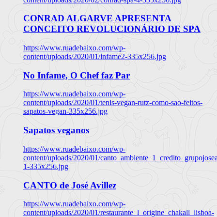
CONRAD ALGARVE APRESENTA
CONCEITO REVOLUCIONÁRIO DE SPA
https://www.ruadebaixo.com/wp-
content/uploads/2020/01/infame2-335x256.jpg
No Infame, O Chef faz Par
https://www.ruadebaixo.com/wp-
content/uploads/2020/01/tenis-vegan-rutz-como-sao-feitos-
sapatos-vegan-335x256.jpg
Sapatos veganos
https://www.ruadebaixo.com/wp-
content/uploads/2020/01/canto_ambiente_1_credito_grupojosea
1-335x256.jpg
CANTO de José Avillez
https://www.ruadebaixo.com/wp-
content/uploads/2020/01/restaurante_l_origine_chakall_lisboa-