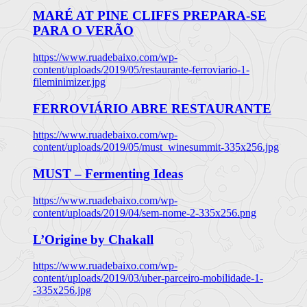
MARÉ AT PINE CLIFFS PREPARA-SE
PARA O VERÃO
https://www.ruadebaixo.com/wp-
content/uploads/2019/05/restaurante-ferroviario-1-
fileminimizer.jpg
FERROVIÁRIO ABRE RESTAURANTE
https://www.ruadebaixo.com/wp-
content/uploads/2019/05/must_winesummit-335x256.jpg
MUST – Fermenting Ideas
https://www.ruadebaixo.com/wp-
content/uploads/2019/04/sem-nome-2-335x256.png
L’Origine by Chakall
https://www.ruadebaixo.com/wp-
content/uploads/2019/03/uber-parceiro-mobilidade-1-
-335x256.jpg