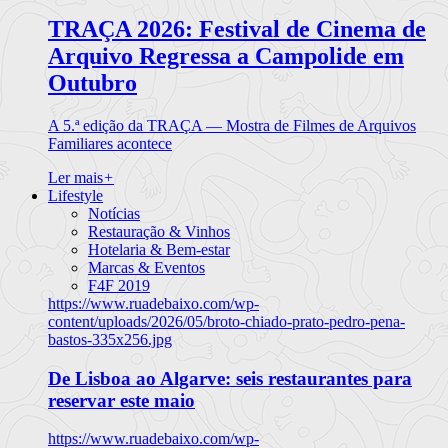
TRAÇA 2026: Festival de Cinema de
Arquivo Regressa a Campolide em
Outubro
A 5.ª edição da TRAÇA — Mostra de Filmes de Arquivos
Familiares acontece
Ler mais
+
Lifestyle
Notícias
Restauração & Vinhos
Hotelaria & Bem-estar
Marcas & Eventos
F4F 2019
https://www.ruadebaixo.com/wp-
content/uploads/2026/05/broto-chiado-prato-pedro-pena-
bastos-335x256.jpg
De Lisboa ao Algarve: seis restaurantes para
reservar este maio
https://www.ruadebaixo.com/wp-