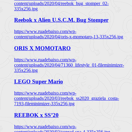
content/uploads/2020/04/reebok_bug_stomper_02-
335x256.jpg
Reebok x Alien U.S.C.M. Bug Stomper
https://www.ruadebaixo.com/wp-
content/uploads/2020/04/oris-x-momotaro-13-335x256.jpg
ORIS X MOMOTARO
https://www.ruadebaixo.com/wp-
content/uploads/2020/04/71360_lifestyle_01-fileminimizer-
335x256.jpg
LEGO Super Mario
https://www.ruadebaixo.com/wp-
content/uploads/2020/03/reebok_ss2020_graziela_costa-
7193-fileminimizer-335x256.jpg
REEBOK x SS’20
https://www.ruadebaixo.com/wp-
content/uploads/2020/02/conrad-spa-4-335x256.jpg