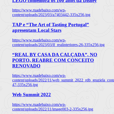
LEGO comemora os 100 anos da Disney
https://www.ruadebaixo.com/wp-
content/uploads/2023/03/a7403442-335x256.jpg
TAP e “The Art of Tasting Portugal”
apresentam Local Stars
https://www.ruadebaixo.com/wp-
content/uploads/2023/03/lf_realinteriores-26-335x256.jpg
“REAL BY CASA DA CALÇADA”, NO
PORTO, REABRE COM CONCEITO
RENOVADO
https://www.ruadebaixo.com/wp-
content/uploads/2022/11/web_summit_2022_rdb_graziela_cost
47-335x256.jpg
Web Summit 2022
https://www.ruadebaixo.com/wp-
content/uploads/2022/11/image003-2-335x256.jpg