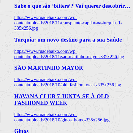
Sabe o que são ‘bitters’? Vai querer descobrir…
https://www.ruadebaixo.com/wp-
content/uploads/2018/11/transplante-capilar-na-turquia_1-
335x256.jpg
Turquia: um novo destino para a sua Saúde
https://www.ruadebaixo.com/wp-
content/uploads/2018/11/sao-martinho-mayor-335x256.jpg
SÃO MARTINHO MAYOR
https://www.ruadebaixo.com/wp-
content/uploads/2018/10/old_fashion_week-335x256.jpg
HAVANA CLUB 7 JUNTA-SE À OLD
FASHIONED WEEK
https://www.ruadebaixo.com/wp-
content/uploads/2018/10/ginos_home-335x256.jpg
Ginos