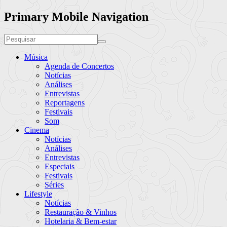
Primary Mobile Navigation
Música
Agenda de Concertos
Notícias
Análises
Entrevistas
Reportagens
Festivais
Som
Cinema
Notícias
Análises
Entrevistas
Especiais
Festivais
Séries
Lifestyle
Notícias
Restauração & Vinhos
Hotelaria & Bem-estar