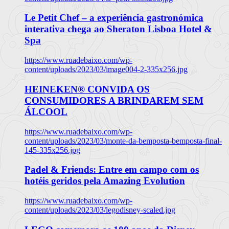
Le Petit Chef – a experiência gastronómica
interativa chega ao Sheraton Lisboa Hotel &
Spa
https://www.ruadebaixo.com/wp-
content/uploads/2023/03/image004-2-335x256.jpg
HEINEKEN® CONVIDA OS
CONSUMIDORES A BRINDAREM SEM
ÁLCOOL
https://www.ruadebaixo.com/wp-
content/uploads/2023/03/monte-da-bemposta-bemposta-final-
145-335x256.jpg
Padel & Friends: Entre em campo com os
hotéis geridos pela Amazing Evolution
https://www.ruadebaixo.com/wp-
content/uploads/2023/03/legodisney-scaled.jpg