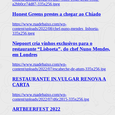
a2bb0ce74d87-335x256.jpeg
Honest Greens prestes a chegar ao Chiado
https://www.ruadebaixo.com/wp-
content/uploads/2022/08/chef-nuno-mendes_lisboeta-
335x256.jpeg
Niepoort cria vinhos exclusivos para o
restaurante “Lisboeta”, do chef Nuno Mendes,
em Londres
https://www.ruadebaixo.com/wp-
content/uploads/2022/07/escabeche-de-atum-335x256.jpg
RESTAURANTE IN.VULGAR RENOVA A
CARTA
https://www.ruadebaixo.com/wp-
content/uploads/2022/07/d6c2815-335x256.jpg
ARTBEERFEST 2022