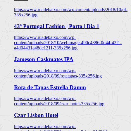
https://www.ruadebaixo.com/wp-content/uploads/2018/10/pf-
335x256.jpg
43º Portugal Fashion | Porto | Dia 1
https://www.ruadebaixo.com/wp-
content/uploads/2018/10/webimage-490c4386-0d44-42f1-
a4d04431a48dc1211-335x256.jpg
Jameson Caskmates IPA
https://www.ruadebaixo.com/wp-
content/uploads/2018/09/rotatapas-335x256.jpg
Rota de Tapas Estrella Damm
https://www.ruadebaixo.com/wp-
content/uploads/2018/09/czar_hotel-335x256.jpg
Czar Lisbon Hotel
https://www.ruadebaixo.com/wp-