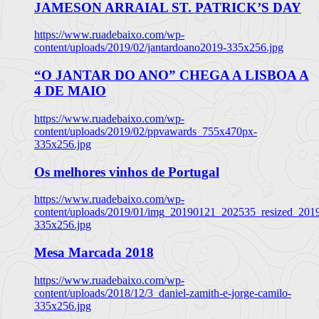
JAMESON ARRAIAL ST. PATRICK’S DAY
https://www.ruadebaixo.com/wp-
content/uploads/2019/02/jantardoano2019-335x256.jpg
“O JANTAR DO ANO” CHEGA A LISBOA A
4 DE MAIO
https://www.ruadebaixo.com/wp-
content/uploads/2019/02/ppvawards_755x470px-
335x256.jpg
Os melhores vinhos de Portugal
https://www.ruadebaixo.com/wp-
content/uploads/2019/01/img_20190121_202535_resized_20
335x256.jpg
Mesa Marcada 2018
https://www.ruadebaixo.com/wp-
content/uploads/2018/12/3_daniel-zamith-e-jorge-camilo-
335x256.jpg