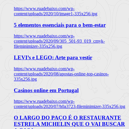
https://www.ruadebaixo.com/wp-
content/uploads/2020/10/image1-335x256.jpg
5 elementos essenciais para o bem-estar
https://www.ruadebaixo.com/wp-
content/uploads/2020/09/305_501-93_019_cmyk-
fileminimizer-335x256.jpg
LEVI’s e LEGO: Arte para vestir
https://www.ruadebaixo.com/wp-
content/uploads/2020/08/apostas-online-top-casinos-
335x256.jpg
Casinos online em Portugal
https://www.ruadebaixo.com/wp-
content/uploads/2020/07/h0a3723-fileminimizer-335x256.jpg
O LARGO DO PAÇO É O RESTAURANTE
ESTRELA MICHELIN QUE O VAI BUSCAR