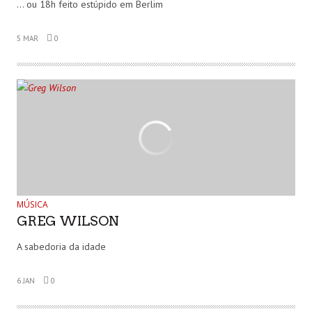
… ou 18h feito estúpido em Berlim
5 MAR
0
MÚSICA
GREG WILSON
A sabedoria da idade
6 JAN
0