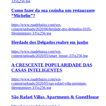
335x256.jpg
Como fazer da sua cozinha um restaurante
“Michelin”?
https://www.ruadebaixo.com/wp-
content/uploads/2020/06/herdade-dos-delgados-0105-
fileminimizer-335x256.jpg
Herdade dos Delgados reabre em junho
https://www.ruadebaixo.com/wp-
content/uploads/2020/05/smart_house-335x256.jpg
A CRESCENTE POPULARIDADE DAS
CASAS INTELIGENTES
https://www.ruadebaixo.com/wp-
content/uploads/2020/05/sao-rafael-villa-premium-
fileminimizer-335x256.jpg
São Rafael Villas, Apartments & GuestHouse