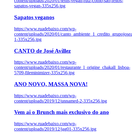
content/uploads/2020/01/tenis-vegan-rutz-como-sao-feitos-
sapatos-vegan-335x256.jpg
Sapatos veganos
https://www.ruadebaixo.com/wp-
content/uploads/2020/01/canto_ambiente_1_credito_grupojosea
1-335x256.jpg
CANTO de José Avillez
https://www.ruadebaixo.com/wp-
content/uploads/2020/01/restaurante_l_origine_chakall_lisboa-
5709-fileminimizer-335x256.jpg
ANO NOVO, MASSA NOVA!
https://www.ruadebaixo.com/wp-
content/uploads/2019/12/unnamed-2-335x256.jpg
Vem ai o Brunch mais exclusivo do ano
https://www.ruadebaixo.com/wp-
content/uploads/2019/12/jag01-335x256.jpg