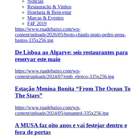
Notícias
Restauração & Vinhos
Hotelaria & Bem-estar
Marcas & Eventos
F4F 2019
https://www.ruadebaixo.com/wp-
content/uploads/2026/05/broto-chiado-prato-pedro-pena-
bastos-335x256.jpg
De Lisboa ao Algarve: seis restaurantes para
reservar este maio
https://www.ruadebaixo.com/wp-
content/uploads/2024/07/emb_elenco-335x256.jpg
Estação Menina Bonita “From The Ocean To
The Stars”
https://www.ruadebaixo.com/wp-
content/uploads/2024/05/unnamed-335x256.jpg
A MUSA faz oito anos e vai festejar dentro e
fora de portas