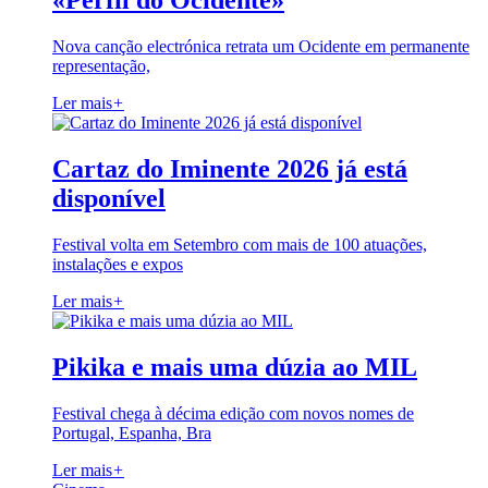
«Perfil do Ocidente»
Nova canção electrónica retrata um Ocidente em permanente
representação,
Ler mais
+
Cartaz do Iminente 2026 já está
disponível
Festival volta em Setembro com mais de 100 atuações,
instalações e expos
Ler mais
+
Pikika e mais uma dúzia ao MIL
Festival chega à décima edição com novos nomes de
Portugal, Espanha, Bra
Ler mais
+