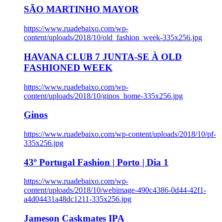
SÃO MARTINHO MAYOR
https://www.ruadebaixo.com/wp-
content/uploads/2018/10/old_fashion_week-335x256.jpg
HAVANA CLUB 7 JUNTA-SE À OLD
FASHIONED WEEK
https://www.ruadebaixo.com/wp-
content/uploads/2018/10/ginos_home-335x256.jpg
Ginos
https://www.ruadebaixo.com/wp-content/uploads/2018/10/pf-
335x256.jpg
43º Portugal Fashion | Porto | Dia 1
https://www.ruadebaixo.com/wp-
content/uploads/2018/10/webimage-490c4386-0d44-42f1-
a4d04431a48dc1211-335x256.jpg
Jameson Caskmates IPA