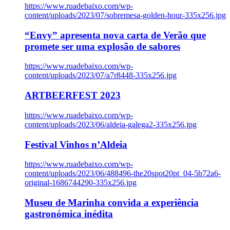
https://www.ruadebaixo.com/wp-
content/uploads/2023/07/sobremesa-golden-hour-335x256.jpg
“Envy” apresenta nova carta de Verão que
promete ser uma explosão de sabores
https://www.ruadebaixo.com/wp-
content/uploads/2023/07/a7r8448-335x256.jpg
ARTBEERFEST 2023
https://www.ruadebaixo.com/wp-
content/uploads/2023/06/aldeia-galega2-335x256.jpg
Festival Vinhos n’Aldeia
https://www.ruadebaixo.com/wp-
content/uploads/2023/06/488496-the20spot20pt_04-5b72a6-
original-1686744290-335x256.jpg
Museu de Marinha convida a experiência
gastronómica inédita