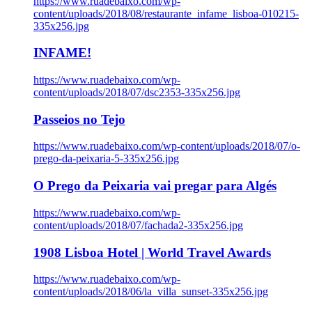
https://www.ruadebaixo.com/wp-
content/uploads/2018/08/restaurante_infame_lisboa-010215-
335x256.jpg
INFAME!
https://www.ruadebaixo.com/wp-
content/uploads/2018/07/dsc2353-335x256.jpg
Passeios no Tejo
https://www.ruadebaixo.com/wp-content/uploads/2018/07/o-
prego-da-peixaria-5-335x256.jpg
O Prego da Peixaria vai pregar para Algés
https://www.ruadebaixo.com/wp-
content/uploads/2018/07/fachada2-335x256.jpg
1908 Lisboa Hotel | World Travel Awards
https://www.ruadebaixo.com/wp-
content/uploads/2018/06/la_villa_sunset-335x256.jpg