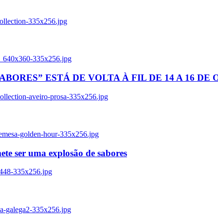
ollection-335x256.jpg
tl_640x360-335x256.jpg
BORES” ESTÁ DE VOLTA À FIL DE 14 A 16 DE
llection-aveiro-prosa-335x256.jpg
remesa-golden-hour-335x256.jpg
ete ser uma explosão de sabores
8448-335x256.jpg
ia-galega2-335x256.jpg