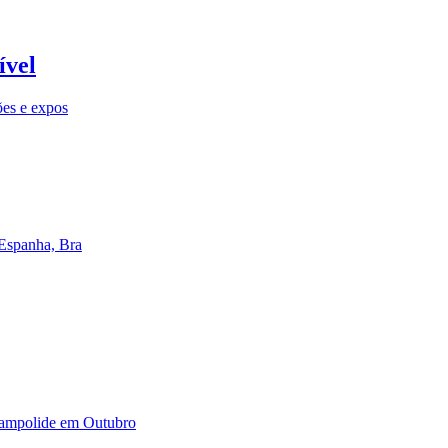
ível
ões e expos
 Espanha, Bra