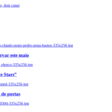
, dois canai
o-chiado-prato-pedro-pena-bastos-335x256.jpg
ervar este maio
_elenco-335x256.jpg
e Stars”
named-335x256.jpg
 de portas
00304-335x256.jpg