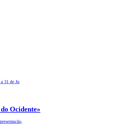
 a 31 de Ju
 do Ocidente»
presentação,