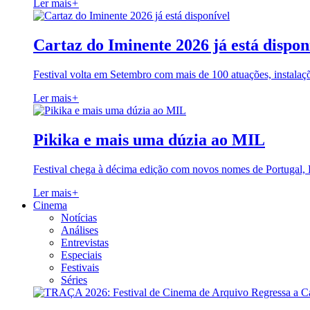
Ler mais
+
Cartaz do Iminente 2026 já está dispon
Festival volta em Setembro com mais de 100 atuações, instalaç
Ler mais
+
Pikika e mais uma dúzia ao MIL
Festival chega à décima edição com novos nomes de Portugal,
Ler mais
+
Cinema
Notícias
Análises
Entrevistas
Especiais
Festivais
Séries