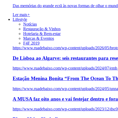
Das memórias do grande ecrã às novas formas de olhar o mundo
Ler mais
+
Lifestyle
Notícias
Restauração & Vinhos
Hotelaria & Bem-estar
Marcas & Eventos
F4F 2019
https://www.ruadebaixo.com/wp-content/uploads/2026/05/brot
De Lisboa ao Algarve: seis restaurantes para res
https://www.ruadebaixo.com/wp-content/uploads/2024/07/emb
Estação Menina Bonita “From The Ocean To Th
https://www.ruadebaixo.com/wp-content/uploads/2024/05/un
A MUSA faz oito anos e vai festejar dentro e fora
https://www.ruadebaixo.com/wp-content/uploads/2023/12/dsc