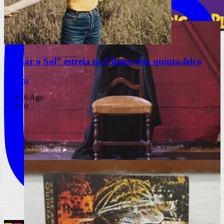
Nepal, a vida criativa
Lisboa volta a ser palco da magia com
“Olhar o Sol” estreia na Filmin esta quinta-feira
175 espetáculos gratuitos
Cinema
O Festival Internacional de Magia de Rua regressa de 18 a 23
de agosto c
6 Ago
0
Ler mais
+
Livros
Notícias
Análises
Livros da Semana
Entrevistas & Especiais
A vida, de robe e ao som de uma marcha