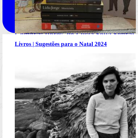
Comerás flores, de Lucía Solla Sobral
Livros | Sugestões para o Natal 2024
A mecânica da manipulação
Ler mais
+