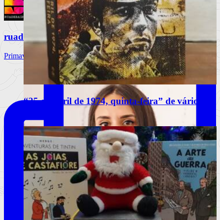
ruadebaixo
Primavera Sound Porto, dia 3. @primaverasound_port
“25 de abril de 1974, quinta-feira” de vários
autores