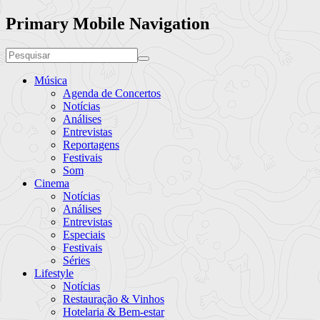
Primary Mobile Navigation
Música
Agenda de Concertos
Notícias
Análises
Entrevistas
Reportagens
Festivais
Som
Cinema
Notícias
Análises
Entrevistas
Especiais
Festivais
Séries
Lifestyle
Notícias
Restauração & Vinhos
Hotelaria & Bem-estar