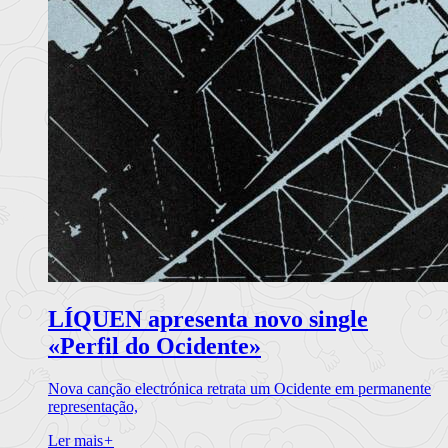
LÍQUEN apresenta novo single
«Perfil do Ocidente»
Nova canção electrónica retrata um Ocidente em permanente
representação,
Ler mais
+