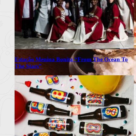
Estação Menina Bonita “From The Ocean To
The Stars”
Omakase Wa celebra a tradição do
Edomae Sushi em Lisboa
Restaurante com recomendação do Guia Michelin propõe
experiência intimis
Ler mais
+