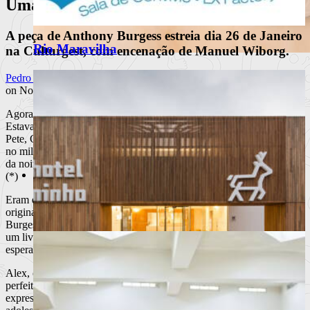
Uma Laranja Mecânica
A peça de Anthony Burgess estreia dia 26 de Janeiro
Rio Maravilha
na Culturgest, com encenação de Manuel Wiborg.
Matriarca Renova Carta de Verão
Pedro Soares
on Novembro 21, 2008 at 4:45 pm
com Frescura e Sabores Portugueses
Agora?
Estava eu, eu quer dizer Alex, e os meus três drucos, quer dizer
O restaurante Matriarca, no Porto, apresenta a sua nova carta
Pete, Georgie e o Tapado, totalmente tapado este Tapado, sentados
de verão 2
no milquebar Korova puxando pela rassudoca sem saber que fazer
Ler mais
+
da noite, uma sacana de noite negra de Inverno, muito fria mas seca.
Moda
(*)
Notícias
Eram estas as primeiras linhas de “A Laranja Mecânica” – no
Eventos
original “A Clockwork Orange” –, livro choque que Anthony
Marcas
Burgess assinou em 1962. Na época de todas as revoluções, este era
Beleza /Cosmética
um livro do desespero, ao qual o humor subtil dava uma certa
esperança e, ao mesmo tempo, uma certa demência saudável.
Alex, o “humilde narrador” e herói desta história, é o produto
perfeito de uma civilização em que a violência se tornou não já na
expressão de uma revolta, mas apenas num hábito quotidiano. Os
Hotel Minho