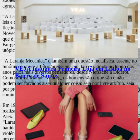
adolescentes que, como Alex, foram educados nessa violência,
agrupam-se e aterrorizam a cidade. E aterrorizam-se entre si.
“A Laranja Mecânica” era uma forte crítica à sociedade imposta de
leis e criações apropriadas, qual grito de revolta. Um romance de
ficção-científica na mesma linha de outros clássicos como “Mil
Novecentos E Oitenta E Quatro” ou “Admirável Mundo Novo”, em
que é posto em causa um futuro de forma a repensar o presente.
Burgess apresentava um futuro com tanto de apocalíptico quando de
utópico, usando uma linguagem cheia de calão criado por si.
“A Laranja Mecânica” é também uma questão metafísica, assente no
binómio do livre arbítrio/predestinação, tão explorada ao longo dos
VEJA Inaugura Primeira Loja em Lisboa no
anos pelos mais diversos pensadores, desde Nietzsche a Diderot.
Bairro de Santos
Como afirma Manuel Wiborg, os homens são o que são e não
podem ser forçados a ser qualquer coisa: seja por livre arbítrio, seja
por predestinação divina, a livre-vontade deve ser a lei a seguir e o
caminho a percorrer. Mesmo que tenha como destino a perdição.
Em 1971, o romance foi adaptado ao grande ecrã pelo conceituado
realizador Stanley Kubrick, com Malcolm McDowell no papel de
Alex. Apesar de nomeado para o Óscar de Melhor Filme nesse ano,
“Laranja Mecânica” foi alvo da censura, chegando inclusive a ser
banido em certos países, devido ao uso excessivo e explícito de
violência e de sexo. Apesar de todas estas contrariedades, o filme foi
um enorme sucesso e ainda hoje é aclamado pelos críticos