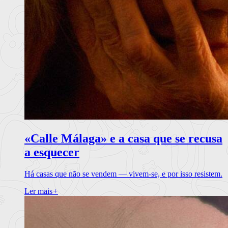
«Calle Málaga» e a casa que se recusa
a esquecer
Há casas que não se vendem — vivem-se, e por isso resistem.
Ler mais
+