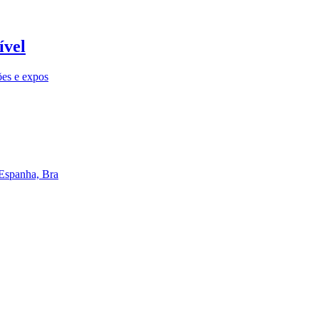
ível
ões e expos
 Espanha, Bra