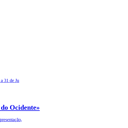
 a 31 de Ju
 do Ocidente»
presentação,