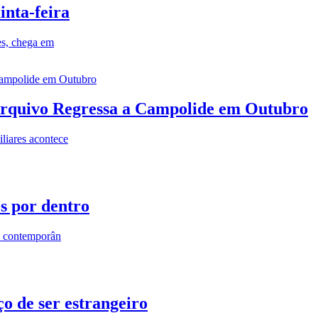
inta-feira
es, chega em
rquivo Regressa a Campolide em Outubro
iares acontece
os por dentro
s contemporân
o de ser estrangeiro