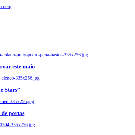
ra perg
o-chiado-prato-pedro-pena-bastos-335x256.jpg
ervar este maio
_elenco-335x256.jpg
e Stars”
named-335x256.jpg
 de portas
00304-335x256.jpg