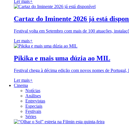
Ler mais
+
Cartaz do Iminente 2026 já está dispon
Festival volta em Setembro com mais de 100 atuações, instalaç
Ler mais
+
Pikika e mais uma dúzia ao MIL
Festival chega à décima edição com novos nomes de Portugal,
Ler mais
+
Cinema
Notícias
Análises
Entrevistas
Especiais
Festivais
Séries