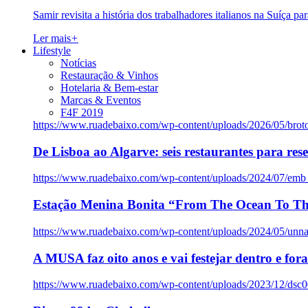
Samir revisita a história dos trabalhadores italianos na Suíça pa
Ler mais
+
Lifestyle
Notícias
Restauração & Vinhos
Hotelaria & Bem-estar
Marcas & Eventos
F4F 2019
https://www.ruadebaixo.com/wp-content/uploads/2026/05/brot
De Lisboa ao Algarve: seis restaurantes para res
https://www.ruadebaixo.com/wp-content/uploads/2024/07/emb
Estação Menina Bonita “From The Ocean To Th
https://www.ruadebaixo.com/wp-content/uploads/2024/05/un
A MUSA faz oito anos e vai festejar dentro e fora
https://www.ruadebaixo.com/wp-content/uploads/2023/12/dsc