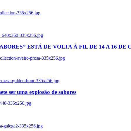
ollection-335x256.jpg
tl_640x360-335x256.jpg
BORES” ESTÁ DE VOLTA À FIL DE 14 A 16 DE
llection-aveiro-prosa-335x256.jpg
remesa-golden-hour-335x256.jpg
ete ser uma explosão de sabores
8448-335x256.jpg
ia-galega2-335x256.jpg